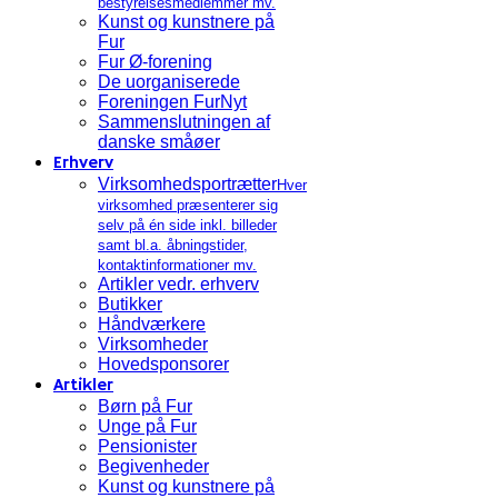
bestyrelsesmedlemmer mv.
Kunst og kunstnere på
Fur
Fur Ø-forening
De uorganiserede
Foreningen FurNyt
Sammenslutningen af
danske småøer
Erhverv
Virksomhedsportrætter
Hver
virksomhed præsenterer sig
selv på én side inkl. billeder
samt bl.a. åbningstider,
kontaktinformationer mv.
Artikler vedr. erhverv
Butikker
Håndværkere
Virksomheder
Hovedsponsorer
Artikler
Børn på Fur
Unge på Fur
Pensionister
Begivenheder
Kunst og kunstnere på