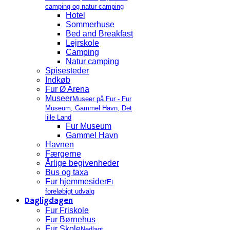
camping og natur camping
Hotel
Sommerhuse
Bed and Breakfast
Lejrskole
Camping
Natur camping
Spisesteder
Indkøb
Fur Ø Arena
Museer
Museer på Fur - Fur
Museum, Gammel Havn, Det
lille Land
Fur Museum
Gammel Havn
Havnen
Færgerne
Årlige begivenheder
Bus og taxa
Fur hjemmesider
Et
foreløbigt udvalg
Dagligdagen
Fur Friskole
Fur Børnehus
Fur Skole
Nedlagt