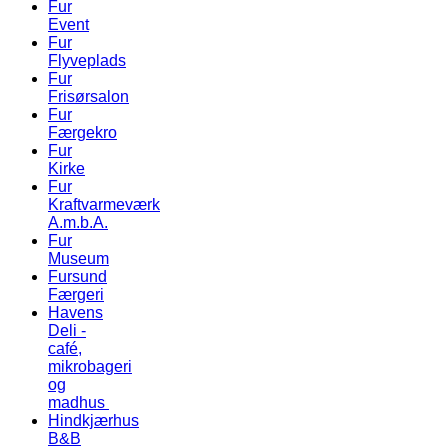
Fur
Event
Fur
Flyveplads
Fur
Frisørsalon
Fur
Færgekro
Fur
Kirke
Fur
Kraftvarmeværk
A.m.b.A.
Fur
Museum
Fursund
Færgeri
Havens
Deli -
café,
mikrobageri
og
madhus
Hindkjærhus
B&B