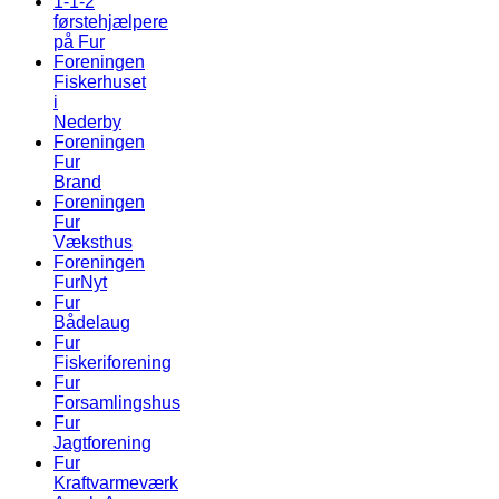
1-1-2
førstehjælpere
på Fur
Foreningen
Fiskerhuset
i
Nederby
Foreningen
Fur
Brand
Foreningen
Fur
Væksthus
Foreningen
FurNyt
Fur
Bådelaug
Fur
Fiskeriforening
Fur
Forsamlingshus
Fur
Jagtforening
Fur
Kraftvarmeværk