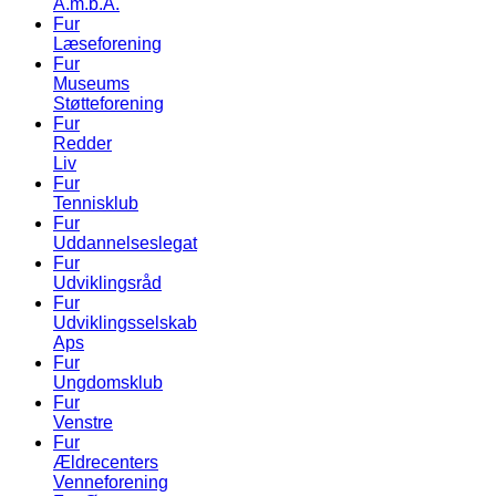
A.m.b.A.
Fur
Læseforening
Fur
Museums
Støtteforening
Fur
Redder
Liv
Fur
Tennisklub
Fur
Uddannelseslegat
Fur
Udviklingsråd
Fur
Udviklingsselskab
Aps
Fur
Ungdomsklub
Fur
Venstre
Fur
Ældrecenters
Venneforening