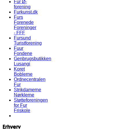
Fur Ø-
forening
Furkunst.dk
Furs
Forenede
Foreninger
- FFF
Fursund
Turistforening
Fuur
Fondene
Genbrugsbutikken
Lusangi
Koret
Boblerne
Ordnecentralen
Fur
Strikdamerne
Nørklerne
Støtteforeningen
for Fur
Friskole
Erhverv