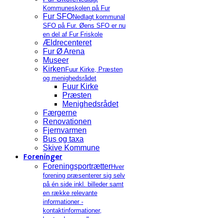
Kommuneskolen på Fur
Fur SFO
Nedlagt kommunal
SFO på Fur. Øens SFO er nu
en del af Fur Friskole
Ældrecenteret
Fur Ø Arena
Museer
Kirken
Fuur Kirke, Præsten
og menighedsrådet
Fuur Kirke
Præsten
Menighedsrådet
Færgerne
Renovationen
Fjernvarmen
Bus og taxa
Skive Kommune
Foreninger
Foreningsportrætter
Hver
forening præsenterer sig selv
på én side inkl. billeder samt
en række relevante
informationer -
kontaktinformationer,