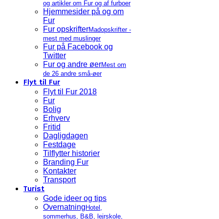
og artikler om Fur og af furboer
Hjemmesider på og om
Fur
Fur opskrifter
Madopskrifter -
mest med muslinger
Fur på Facebook og
Twitter
Fur og andre øer
Mest om
de 26 andre små-øer
Flyt til Fur
Flyt til Fur 2018
Fur
Bolig
Erhverv
Fritid
Dagligdagen
Festdage
Tilflytter historier
Branding Fur
Kontakter
Transport
Turist
Gode ideer og tips
Overnatning
Hotel,
sommerhus, B&B, lejrskole,