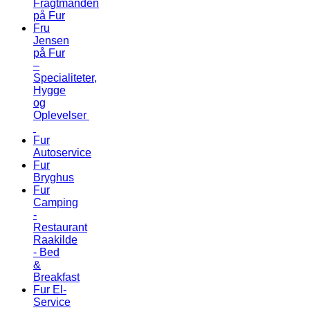
Fragtmanden
på Fur
Fru
Jensen
på Fur
–
Specialiteter,
Hygge
og
Oplevelser
Fur
Autoservice
Fur
Bryghus
Fur
Camping
-
Restaurant
Raakilde
- Bed
&
Breakfast
Fur El-
Service