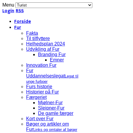
Menu
Login
RSS
Forside
Fur
Fakta
Til tilflyttere
Helhedsplan 2024
Udvikling af Fur
Branding Fur
Emner
Innovation Fur
Fur
Uddannelseslegat
Legat til
unge furboer
Furs historie
Historier på Fur
Færgeriet
Mjølner-Fur
Sleipner-Fur
De gamle færger
Kort over Fur
Bøger og artikler om
Fur
Links og omtaler af bøger