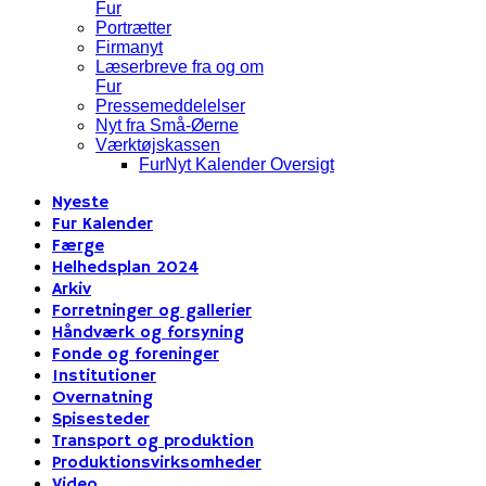
Fur
Portrætter
Firmanyt
Læserbreve fra og om
Fur
Pressemeddelelser
Nyt fra Små-Øerne
Værktøjskassen
FurNyt Kalender Oversigt
Nyeste
Fur Kalender
Færge
Helhedsplan 2024
Arkiv
Forretninger og gallerier
Håndværk og forsyning
Fonde og foreninger
Institutioner
Overnatning
Spisesteder
Transport og produktion
Produktionsvirksomheder
Video