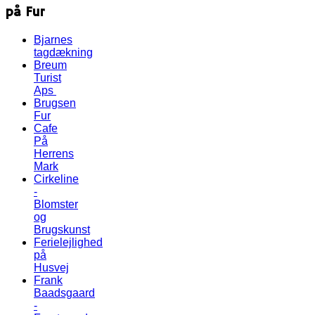
på Fur
Bjarnes
tagdækning
Breum
Turist
Aps
Brugsen
Fur
Cafe
På
Herrens
Mark
Cirkeline
-
Blomster
og
Brugskunst
Ferielejlighed
på
Husvej
Frank
Baadsgaard
-