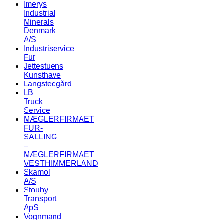
Imerys
Industrial
Minerals
Denmark
A/S
Industriservice
Fur
Jettestuens
Kunsthave
Langstedgård
LB
Truck
Service
MÆGLERFIRMAET
FUR-
SALLING
–
MÆGLERFIRMAET
VESTHIMMERLAND
Skamol
A/S
Stouby
Transport
ApS
Vognmand