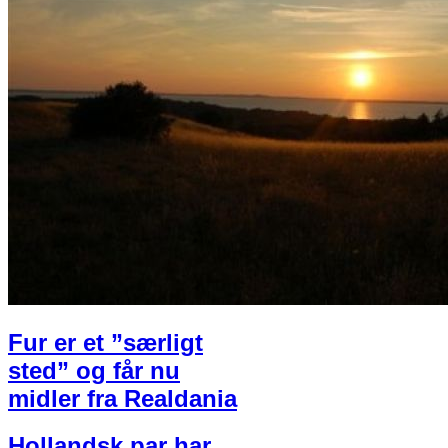
Fur er et ”særligt
sted” og får nu
midler fra Realdania
Hollandsk par har