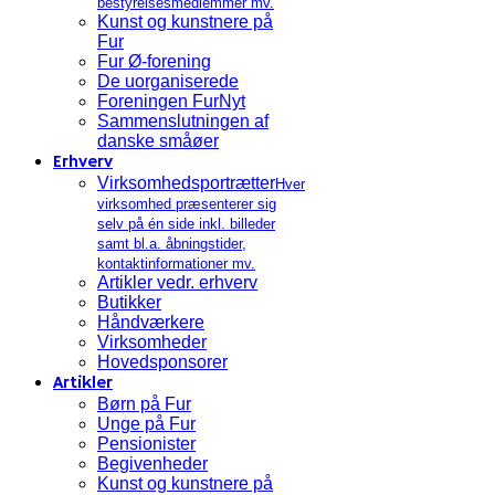
bestyrelsesmedlemmer mv.
Kunst og kunstnere på
Fur
Fur Ø-forening
De uorganiserede
Foreningen FurNyt
Sammenslutningen af
danske småøer
Erhverv
Virksomhedsportrætter
Hver
virksomhed præsenterer sig
selv på én side inkl. billeder
samt bl.a. åbningstider,
kontaktinformationer mv.
Artikler vedr. erhverv
Butikker
Håndværkere
Virksomheder
Hovedsponsorer
Artikler
Børn på Fur
Unge på Fur
Pensionister
Begivenheder
Kunst og kunstnere på