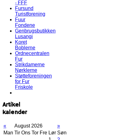
- FFF
Fursund
Turistforening
Fuur
Fondene
Genbrugsbutikken
Lusangi
Koret
Boblerne
Ordnecentralen
Fur
Strikdamerne
Nørklerne
Støtteforeningen
for Fur
Friskole
Artikel
kalender
«
August 2026
»
Man
Tir
Ons
Tor
Fre
Lør
Søn
1
2