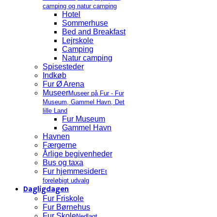
camping og natur camping
Hotel
Sommerhuse
Bed and Breakfast
Lejrskole
Camping
Natur camping
Spisesteder
Indkøb
Fur Ø Arena
Museer
Museer på Fur - Fur
Museum, Gammel Havn, Det
lille Land
Fur Museum
Gammel Havn
Havnen
Færgerne
Årlige begivenheder
Bus og taxa
Fur hjemmesider
Et
foreløbigt udvalg
Dagligdagen
Fur Friskole
Fur Børnehus
Fur Skole
Nedlagt