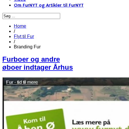
Om FurNYT og Artikler til FurNYT
Home
/
Flyt til Fur
/
Branding Fur
Furboer og andre
øboer indtager Århus