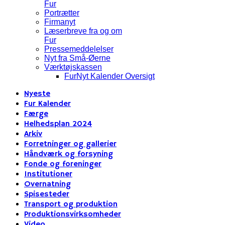
Fur
Portrætter
Firmanyt
Læserbreve fra og om
Fur
Pressemeddelelser
Nyt fra Små-Øerne
Værktøjskassen
FurNyt Kalender Oversigt
Nyeste
Fur Kalender
Færge
Helhedsplan 2024
Arkiv
Forretninger og gallerier
Håndværk og forsyning
Fonde og foreninger
Institutioner
Overnatning
Spisesteder
Transport og produktion
Produktionsvirksomheder
Video