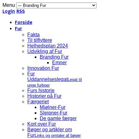
Menu
Login
RSS
Forside
Fur
Fakta
Til tilflyttere
Helhedsplan 2024
Udvikling af Fur
Branding Fur
Emner
Innovation Fur
Fur
Uddannelseslegat
Legat til
unge furboer
Furs historie
Historier på Fur
Færgeriet
Mjølner-Fur
Sleipner-Fur
De gamle færger
Kort over Fur
Bøger og artikler om
Fur
Links og omtaler af bøger