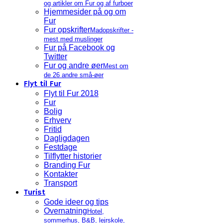
og artikler om Fur og af furboer
Hjemmesider på og om
Fur
Fur opskrifter
Madopskrifter -
mest med muslinger
Fur på Facebook og
Twitter
Fur og andre øer
Mest om
de 26 andre små-øer
Flyt til Fur
Flyt til Fur 2018
Fur
Bolig
Erhverv
Fritid
Dagligdagen
Festdage
Tilflytter historier
Branding Fur
Kontakter
Transport
Turist
Gode ideer og tips
Overnatning
Hotel,
sommerhus, B&B, lejrskole,