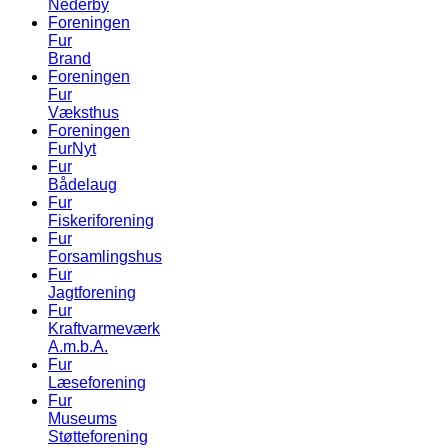
Nederby
Foreningen
Fur
Brand
Foreningen
Fur
Væksthus
Foreningen
FurNyt
Fur
Bådelaug
Fur
Fiskeriforening
Fur
Forsamlingshus
Fur
Jagtforening
Fur
Kraftvarmeværk
A.m.b.A.
Fur
Læseforening
Fur
Museums
Støtteforening