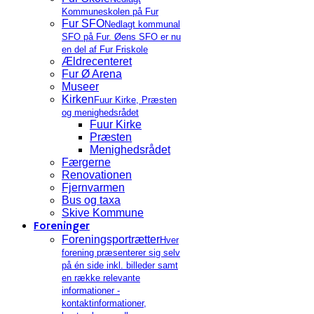
Kommuneskolen på Fur
Fur SFO
Nedlagt kommunal
SFO på Fur. Øens SFO er nu
en del af Fur Friskole
Ældrecenteret
Fur Ø Arena
Museer
Kirken
Fuur Kirke, Præsten
og menighedsrådet
Fuur Kirke
Præsten
Menighedsrådet
Færgerne
Renovationen
Fjernvarmen
Bus og taxa
Skive Kommune
Foreninger
Foreningsportrætter
Hver
forening præsenterer sig selv
på én side inkl. billeder samt
en række relevante
informationer -
kontaktinformationer,