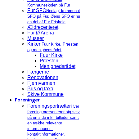
Kommuneskolen på Fur
Fur SFO
Nedlagt kommunal
SFO på Fur. Øens SFO er nu
en del af Fur Friskole
Ældrecenteret
Fur Ø Arena
Museer
Kirken
Fuur Kirke, Præsten
og menighedsrådet
Fuur Kirke
Præsten
Menighedsrådet
Færgerne
Renovationen
Fjernvarmen
Bus og taxa
Skive Kommune
Foreninger
Foreningsportrætter
Hver
forening præsenterer sig selv
på én side inkl. billeder samt
en række relevante
informationer -
kontaktinformationer,