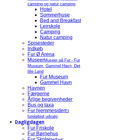
camping og natur camping
Hotel
Sommerhuse
Bed and Breakfast
Lejrskole
Camping
Natur camping
Spisesteder
Indkøb
Fur Ø Arena
Museer
Museer på Fur - Fur
Museum, Gammel Havn, Det
lille Land
Fur Museum
Gammel Havn
Havnen
Færgerne
Årlige begivenheder
Bus og taxa
Fur hjemmesider
Et
foreløbigt udvalg
Dagligdagen
Fur Friskole
Fur Børnehus
Fur Skole
Nedlagt