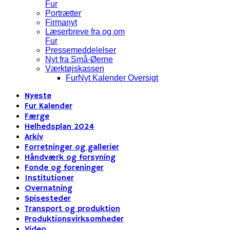
Fur
Portrætter
Firmanyt
Læserbreve fra og om
Fur
Pressemeddelelser
Nyt fra Små-Øerne
Værktøjskassen
FurNyt Kalender Oversigt
Nyeste
Fur Kalender
Færge
Helhedsplan 2024
Arkiv
Forretninger og gallerier
Håndværk og forsyning
Fonde og foreninger
Institutioner
Overnatning
Spisesteder
Transport og produktion
Produktionsvirksomheder
Video