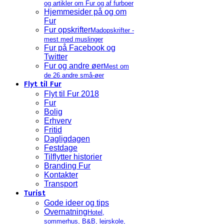
og artikler om Fur og af furboer
Hjemmesider på og om
Fur
Fur opskrifter
Madopskrifter -
mest med muslinger
Fur på Facebook og
Twitter
Fur og andre øer
Mest om
de 26 andre små-øer
Flyt til Fur
Flyt til Fur 2018
Fur
Bolig
Erhverv
Fritid
Dagligdagen
Festdage
Tilflytter historier
Branding Fur
Kontakter
Transport
Turist
Gode ideer og tips
Overnatning
Hotel,
sommerhus, B&B, lejrskole,