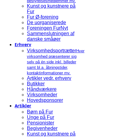
bestyrelsesmedlemmer mv.
Kunst og kunstnere på
Fur
Fur Ø-forening
De uorganiserede
Foreningen FurNyt
Sammenslutningen af
danske småøer
Erhverv
Virksomhedsportrætter
Hver
virksomhed præsenterer sig
selv på én side inkl. billeder
samt bl.a. åbningstider,
kontaktinformationer mv.
Artikler vedr. erhverv
Butikker
Håndværkere
Virksomheder
Hovedsponsorer
Artikler
Børn på Fur
Unge på Fur
Pensionister
Begivenheder
Kunst og kunstnere på