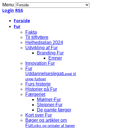
Menu
Login
RSS
Forside
Fur
Fakta
Til tilflyttere
Helhedsplan 2024
Udvikling af Fur
Branding Fur
Emner
Innovation Fur
Fur
Uddannelseslegat
Legat til
unge furboer
Furs historie
Historier på Fur
Færgeriet
Mjølner-Fur
Sleipner-Fur
De gamle færger
Kort over Fur
Bøger og artikler om
Fur
Links og omtaler af bøger