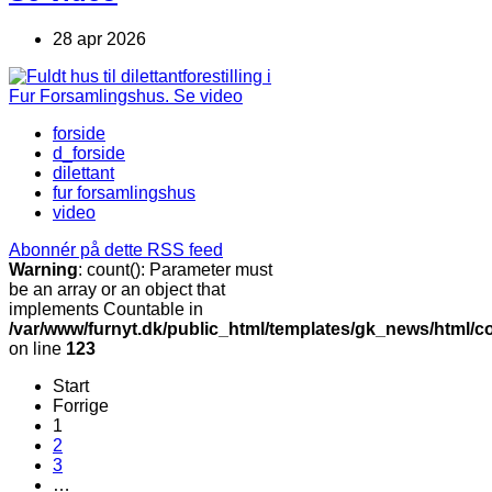
28 apr 2026
forside
d_forside
dilettant
fur forsamlingshus
video
Abonnér på dette RSS feed
Warning
: count(): Parameter must
be an array or an object that
implements Countable in
/var/www/furnyt.dk/public_html/templates/gk_news/html/c
on line
123
Start
Forrige
1
2
3
…