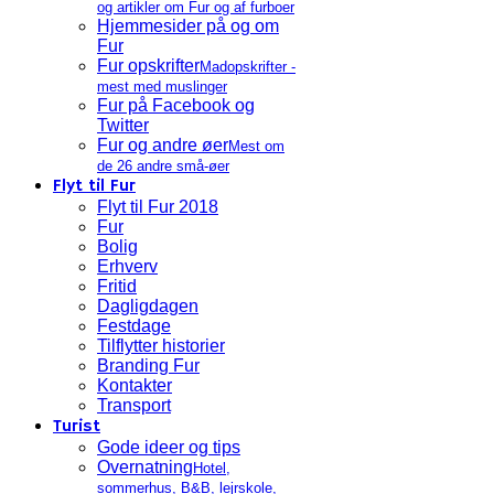
og artikler om Fur og af furboer
Hjemmesider på og om
Fur
Fur opskrifter
Madopskrifter -
mest med muslinger
Fur på Facebook og
Twitter
Fur og andre øer
Mest om
de 26 andre små-øer
Flyt til Fur
Flyt til Fur 2018
Fur
Bolig
Erhverv
Fritid
Dagligdagen
Festdage
Tilflytter historier
Branding Fur
Kontakter
Transport
Turist
Gode ideer og tips
Overnatning
Hotel,
sommerhus, B&B, lejrskole,