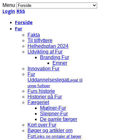
Menu
Login
RSS
Forside
Fur
Fakta
Til tilflyttere
Helhedsplan 2024
Udvikling af Fur
Branding Fur
Emner
Innovation Fur
Fur
Uddannelseslegat
Legat til
unge furboer
Furs historie
Historier på Fur
Færgeriet
Mjølner-Fur
Sleipner-Fur
De gamle færger
Kort over Fur
Bøger og artikler om
Fur
Links og omtaler af bøger