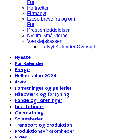
Fur
Portrætter
Firmanyt
Læserbreve fra og om
Fur
Pressemeddelelser
Nyt fra Små-Øerne
Værktøjskassen
FurNyt Kalender Oversigt
Nyeste
Fur Kalender
Færge
Helhedsplan 2024
Arkiv
Forretninger og gallerier
Håndværk og forsyning
Fonde og foreninger
Institutioner
Overnatning
Spisesteder
Transport og produktion
Produktionsvirksomheder
Video