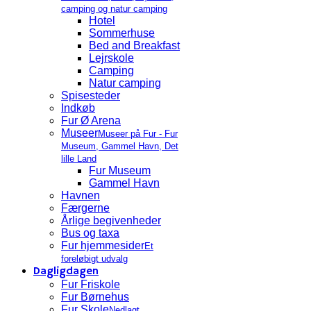
camping og natur camping
Hotel
Sommerhuse
Bed and Breakfast
Lejrskole
Camping
Natur camping
Spisesteder
Indkøb
Fur Ø Arena
Museer
Museer på Fur - Fur
Museum, Gammel Havn, Det
lille Land
Fur Museum
Gammel Havn
Havnen
Færgerne
Årlige begivenheder
Bus og taxa
Fur hjemmesider
Et
foreløbigt udvalg
Dagligdagen
Fur Friskole
Fur Børnehus
Fur Skole
Nedlagt