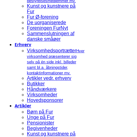
bestyrelsesmedlemmer mv.
Kunst og kunstnere på
Fur
Fur Ø-forening
De uorganiserede
Foreningen FurNyt
Sammenslutningen af
danske småøer
Erhverv
Virksomhedsportrætter
Hver
virksomhed præsenterer sig
selv på én side inkl. billeder
samt bl.a. åbningstider,
kontaktinformationer mv.
Artikler vedr. erhverv
Butikker
Håndværkere
Virksomheder
Hovedsponsorer
Artikler
Børn på Fur
Unge på Fur
Pensionister
Begivenheder
Kunst og kunstnere på