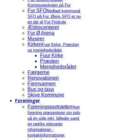
Kommuneskolen på Fur
Fur SFO
Nedlagt kommunal
SFO på Fur. Øens SFO er nu
en del af Fur Friskole
Ældrecenteret
Fur Ø Arena
Museer
Kirken
Fuur Kirke, Præsten
og menighedsrådet
Fuur Kirke
Præsten
Menighedsrådet
Færgerne
Renovationen
Fjernvarmen
Bus og taxa
Skive Kommune
Foreninger
Foreningsportrætter
Hver
forening præsenterer sig selv
på én side inkl. billeder samt
en række relevante
informationer -
kontaktinformationer,