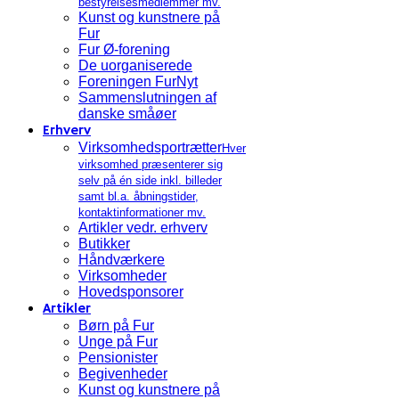
bestyrelsesmedlemmer mv.
Kunst og kunstnere på
Fur
Fur Ø-forening
De uorganiserede
Foreningen FurNyt
Sammenslutningen af
danske småøer
Erhverv
Virksomhedsportrætter
Hver
virksomhed præsenterer sig
selv på én side inkl. billeder
samt bl.a. åbningstider,
kontaktinformationer mv.
Artikler vedr. erhverv
Butikker
Håndværkere
Virksomheder
Hovedsponsorer
Artikler
Børn på Fur
Unge på Fur
Pensionister
Begivenheder
Kunst og kunstnere på