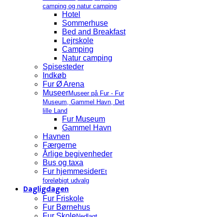
camping og natur camping
Hotel
Sommerhuse
Bed and Breakfast
Lejrskole
Camping
Natur camping
Spisesteder
Indkøb
Fur Ø Arena
Museer
Museer på Fur - Fur
Museum, Gammel Havn, Det
lille Land
Fur Museum
Gammel Havn
Havnen
Færgerne
Årlige begivenheder
Bus og taxa
Fur hjemmesider
Et
foreløbigt udvalg
Dagligdagen
Fur Friskole
Fur Børnehus
Fur Skole
Nedlagt