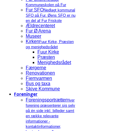
Kommuneskolen på Fur
Fur SFO
Nedlagt kommunal
SFO på Fur. Øens SFO er nu
en del af Fur Friskole
Ældrecenteret
Fur Ø Arena
Museer
Kirken
Fuur Kirke, Præsten
og menighedsrådet
Fuur Kirke
Præsten
Menighedsrådet
Færgerne
Renovationen
Fjernvarmen
Bus og taxa
Skive Kommune
Foreninger
Foreningsportrætter
Hver
forening præsenterer sig selv
på én side inkl. billeder samt
en række relevante
informationer -
kontaktinformationer,