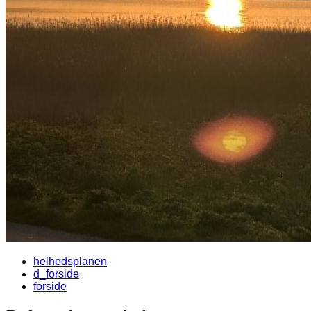
helhedsplanen
d_forside
forside