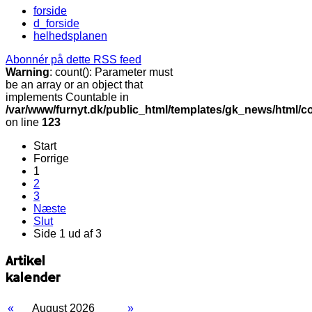
forside
d_forside
helhedsplanen
Abonnér på dette RSS feed
Warning
: count(): Parameter must
be an array or an object that
implements Countable in
/var/www/furnyt.dk/public_html/templates/gk_news/html/c
on line
123
Start
Forrige
1
2
3
Næste
Slut
Side 1 ud af 3
Artikel
kalender
«
August 2026
»