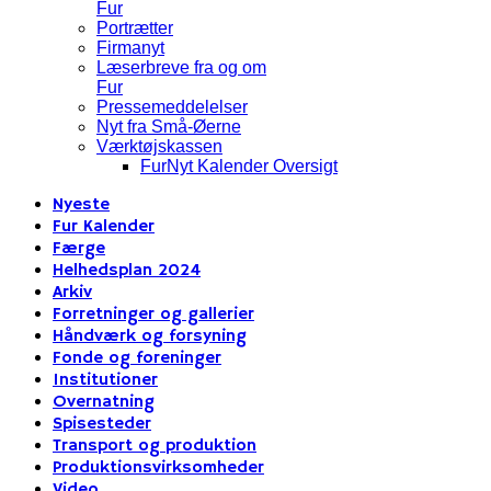
Fur
Portrætter
Firmanyt
Læserbreve fra og om
Fur
Pressemeddelelser
Nyt fra Små-Øerne
Værktøjskassen
FurNyt Kalender Oversigt
Nyeste
Fur Kalender
Færge
Helhedsplan 2024
Arkiv
Forretninger og gallerier
Håndværk og forsyning
Fonde og foreninger
Institutioner
Overnatning
Spisesteder
Transport og produktion
Produktionsvirksomheder
Video