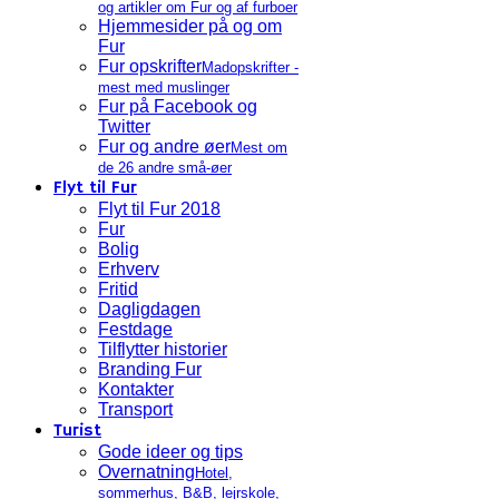
og artikler om Fur og af furboer
Hjemmesider på og om
Fur
Fur opskrifter
Madopskrifter -
mest med muslinger
Fur på Facebook og
Twitter
Fur og andre øer
Mest om
de 26 andre små-øer
Flyt til Fur
Flyt til Fur 2018
Fur
Bolig
Erhverv
Fritid
Dagligdagen
Festdage
Tilflytter historier
Branding Fur
Kontakter
Transport
Turist
Gode ideer og tips
Overnatning
Hotel,
sommerhus, B&B, lejrskole,