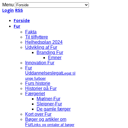
Menu
Login
RSS
Forside
Fur
Fakta
Til tilflyttere
Helhedsplan 2024
Udvikling af Fur
Branding Fur
Emner
Innovation Fur
Fur
Uddannelseslegat
Legat til
unge furboer
Furs historie
Historier på Fur
Færgeriet
Mjølner-Fur
Sleipner-Fur
De gamle færger
Kort over Fur
Bøger og artikler om
Fur
Links og omtaler af bøger