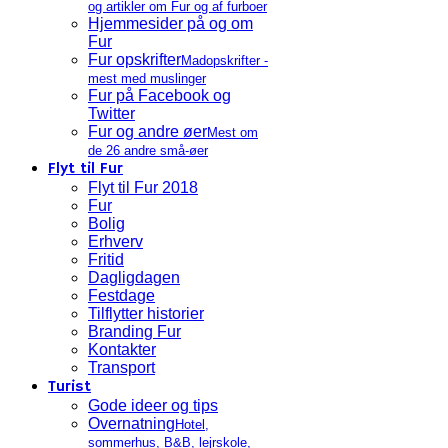
og artikler om Fur og af furboer
Hjemmesider på og om
Fur
Fur opskrifter
Madopskrifter -
mest med muslinger
Fur på Facebook og
Twitter
Fur og andre øer
Mest om
de 26 andre små-øer
Flyt til Fur
Flyt til Fur 2018
Fur
Bolig
Erhverv
Fritid
Dagligdagen
Festdage
Tilflytter historier
Branding Fur
Kontakter
Transport
Turist
Gode ideer og tips
Overnatning
Hotel,
sommerhus, B&B, lejrskole,