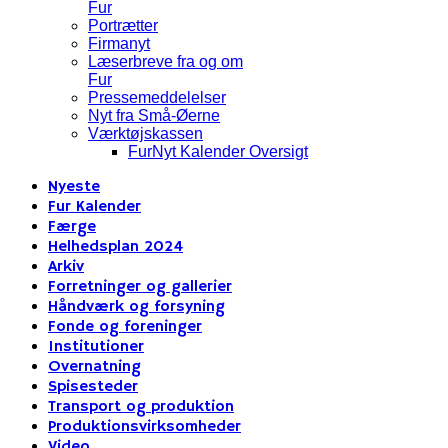
Fur
Portrætter
Firmanyt
Læserbreve fra og om
Fur
Pressemeddelelser
Nyt fra Små-Øerne
Værktøjskassen
FurNyt Kalender Oversigt
Nyeste
Fur Kalender
Færge
Helhedsplan 2024
Arkiv
Forretninger og gallerier
Håndværk og forsyning
Fonde og foreninger
Institutioner
Overnatning
Spisesteder
Transport og produktion
Produktionsvirksomheder
Video