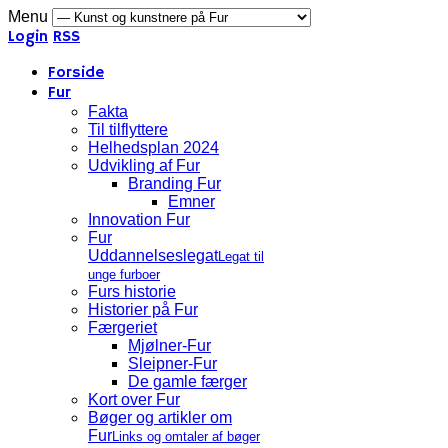
Menu
Login
RSS
Forside
Fur
Fakta
Til tilflyttere
Helhedsplan 2024
Udvikling af Fur
Branding Fur
Emner
Innovation Fur
Fur
Uddannelseslegat
Legat til
unge furboer
Furs historie
Historier på Fur
Færgeriet
Mjølner-Fur
Sleipner-Fur
De gamle færger
Kort over Fur
Bøger og artikler om
Fur
Links og omtaler af bøger