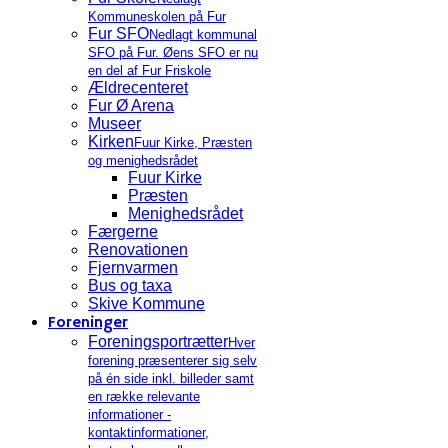
Kommuneskolen på Fur
Fur SFO
Nedlagt kommunal
SFO på Fur. Øens SFO er nu
en del af Fur Friskole
Ældrecenteret
Fur Ø Arena
Museer
Kirken
Fuur Kirke, Præsten
og menighedsrådet
Fuur Kirke
Præsten
Menighedsrådet
Færgerne
Renovationen
Fjernvarmen
Bus og taxa
Skive Kommune
Foreninger
Foreningsportrætter
Hver
forening præsenterer sig selv
på én side inkl. billeder samt
en række relevante
informationer -
kontaktinformationer,