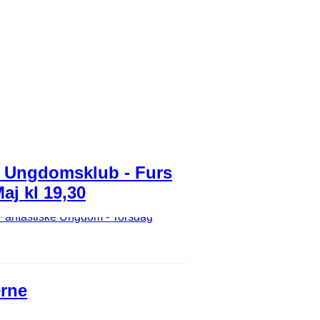
ur Ungdomsklub - Furs
aj kl 19,30
erne