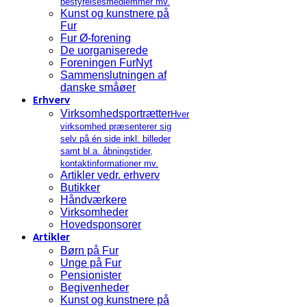
bestyrelsesmedlemmer mv.
Kunst og kunstnere på
Fur
Fur Ø-forening
De uorganiserede
Foreningen FurNyt
Sammenslutningen af
danske småøer
Erhverv
Virksomhedsportrætter
Hver
virksomhed præsenterer sig
selv på én side inkl. billeder
samt bl.a. åbningstider,
kontaktinformationer mv.
Artikler vedr. erhverv
Butikker
Håndværkere
Virksomheder
Hovedsponsorer
Artikler
Børn på Fur
Unge på Fur
Pensionister
Begivenheder
Kunst og kunstnere på