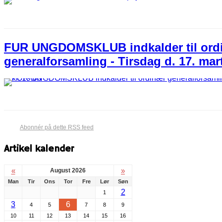
FUR UNGDOMSKLUB indkalder til ord
generalforsamling - Tirsdag d. 17. mart
Abonnér på dette RSS feed
Artikel kalender
«
»
August 2026
Man
Tir
Ons
Tor
Fre
Lør
Søn
2
1
3
6
4
5
7
8
9
10
11
12
13
14
15
16