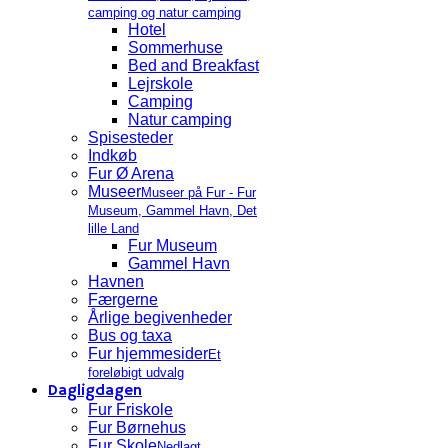
camping og natur camping
Hotel
Sommerhuse
Bed and Breakfast
Lejrskole
Camping
Natur camping
Spisesteder
Indkøb
Fur Ø Arena
Museer
Museer på Fur - Fur
Museum, Gammel Havn, Det
lille Land
Fur Museum
Gammel Havn
Havnen
Færgerne
Årlige begivenheder
Bus og taxa
Fur hjemmesider
Et
foreløbigt udvalg
Dagligdagen
Fur Friskole
Fur Børnehus
Fur Skole
Nedlagt