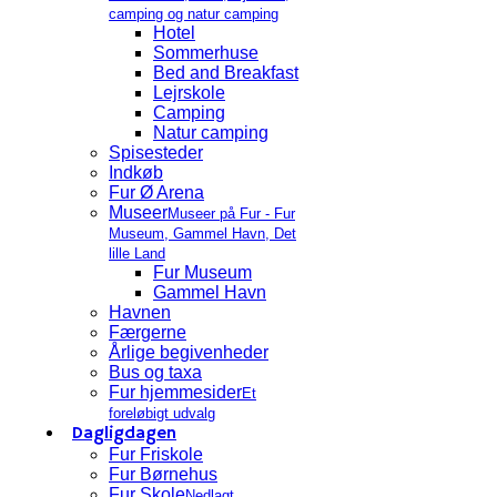
camping og natur camping
Hotel
Sommerhuse
Bed and Breakfast
Lejrskole
Camping
Natur camping
Spisesteder
Indkøb
Fur Ø Arena
Museer
Museer på Fur - Fur
Museum, Gammel Havn, Det
lille Land
Fur Museum
Gammel Havn
Havnen
Færgerne
Årlige begivenheder
Bus og taxa
Fur hjemmesider
Et
foreløbigt udvalg
Dagligdagen
Fur Friskole
Fur Børnehus
Fur Skole
Nedlagt