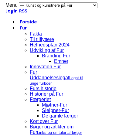
Menu
Login
RSS
Forside
Fur
Fakta
Til tilflyttere
Helhedsplan 2024
Udvikling af Fur
Branding Fur
Emner
Innovation Fur
Fur
Uddannelseslegat
Legat til
unge furboer
Furs historie
Historier på Fur
Færgeriet
Mjølner-Fur
Sleipner-Fur
De gamle færger
Kort over Fur
Bøger og artikler om
Fur
Links og omtaler af bøger