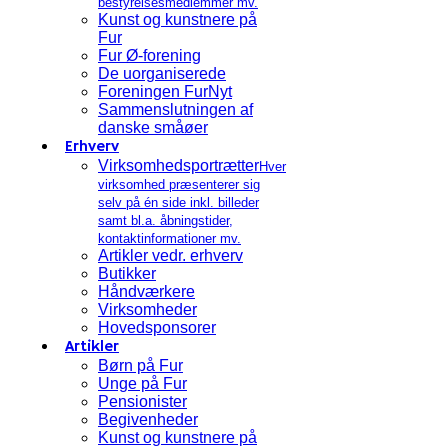
bestyrelsesmedlemmer mv.
Kunst og kunstnere på
Fur
Fur Ø-forening
De uorganiserede
Foreningen FurNyt
Sammenslutningen af
danske småøer
Erhverv
Virksomhedsportrætter
Hver
virksomhed præsenterer sig
selv på én side inkl. billeder
samt bl.a. åbningstider,
kontaktinformationer mv.
Artikler vedr. erhverv
Butikker
Håndværkere
Virksomheder
Hovedsponsorer
Artikler
Børn på Fur
Unge på Fur
Pensionister
Begivenheder
Kunst og kunstnere på