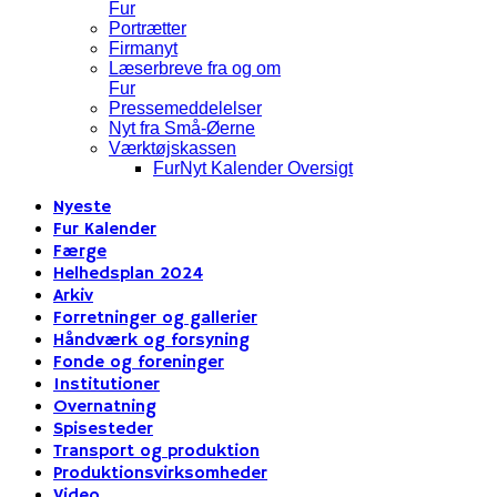
Fur
Portrætter
Firmanyt
Læserbreve fra og om
Fur
Pressemeddelelser
Nyt fra Små-Øerne
Værktøjskassen
FurNyt Kalender Oversigt
Nyeste
Fur Kalender
Færge
Helhedsplan 2024
Arkiv
Forretninger og gallerier
Håndværk og forsyning
Fonde og foreninger
Institutioner
Overnatning
Spisesteder
Transport og produktion
Produktionsvirksomheder
Video