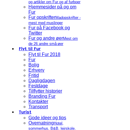
og artikler om Fur og af furboer
Hjemmesider på og om
Fur
Fur opskrifter
Madopskrifter -
mest med muslinger
Fur på Facebook og
Twitter
Fur og andre øer
Mest om
de 26 andre små-øer
Flyt til Fur
Flyt til Fur 2018
Fur
Bolig
Erhverv
Fritid
Dagligdagen
Festdage
Tilflytter historier
Branding Fur
Kontakter
Transport
Turist
Gode ideer og tips
Overnatning
Hotel,
sommerhus, B&B, lejrskole,