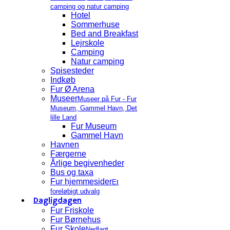
camping og natur camping
Hotel
Sommerhuse
Bed and Breakfast
Lejrskole
Camping
Natur camping
Spisesteder
Indkøb
Fur Ø Arena
Museer
Museer på Fur - Fur
Museum, Gammel Havn, Det
lille Land
Fur Museum
Gammel Havn
Havnen
Færgerne
Årlige begivenheder
Bus og taxa
Fur hjemmesider
Et
foreløbigt udvalg
Dagligdagen
Fur Friskole
Fur Børnehus
Fur Skole
Nedlagt