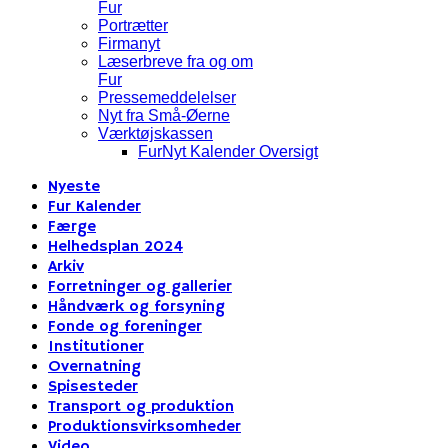
Fur
Portrætter
Firmanyt
Læserbreve fra og om
Fur
Pressemeddelelser
Nyt fra Små-Øerne
Værktøjskassen
FurNyt Kalender Oversigt
Nyeste
Fur Kalender
Færge
Helhedsplan 2024
Arkiv
Forretninger og gallerier
Håndværk og forsyning
Fonde og foreninger
Institutioner
Overnatning
Spisesteder
Transport og produktion
Produktionsvirksomheder
Video