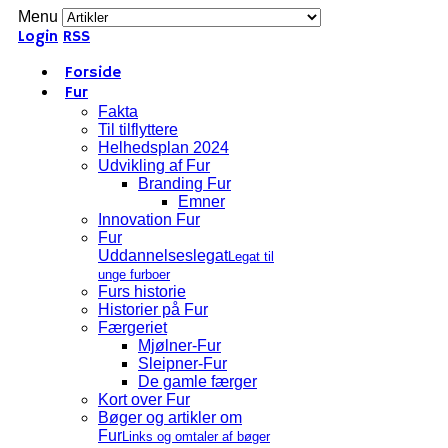
Menu
Login
RSS
Forside
Fur
Fakta
Til tilflyttere
Helhedsplan 2024
Udvikling af Fur
Branding Fur
Emner
Innovation Fur
Fur
Uddannelseslegat
Legat til
unge furboer
Furs historie
Historier på Fur
Færgeriet
Mjølner-Fur
Sleipner-Fur
De gamle færger
Kort over Fur
Bøger og artikler om
Fur
Links og omtaler af bøger