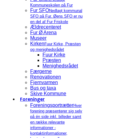
Kommuneskolen på Fur
Fur SFO
Nedlagt kommunal
SFO på Fur. Øens SFO er nu
en del af Fur Friskole
Ældrecenteret
Fur Ø Arena
Museer
Kirken
Fuur Kirke, Præsten
og menighedsrådet
Fuur Kirke
Præsten
Menighedsrådet
Færgerne
Renovationen
Fjernvarmen
Bus og taxa
Skive Kommune
Foreninger
Foreningsportrætter
Hver
forening præsenterer sig selv
på én side inkl. billeder samt
en række relevante
informationer -
kontaktinformationer,