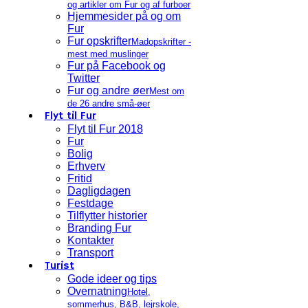
og artikler om Fur og af furboer
Hjemmesider på og om
Fur
Fur opskrifter
Madopskrifter -
mest med muslinger
Fur på Facebook og
Twitter
Fur og andre øer
Mest om
de 26 andre små-øer
Flyt til Fur
Flyt til Fur 2018
Fur
Bolig
Erhverv
Fritid
Dagligdagen
Festdage
Tilflytter historier
Branding Fur
Kontakter
Transport
Turist
Gode ideer og tips
Overnatning
Hotel,
sommerhus, B&B, lejrskole,