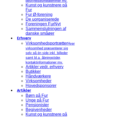
bestyrelsesmedlemmer mv.
Kunst og kunstnere på
Fur
Fur Ø-forening
De uorganiserede
Foreningen FurNyt
Sammenslutningen af
danske småøer
Erhverv
Virksomhedsportrætter
Hver
virksomhed præsenterer sig
selv på én side inkl. billeder
samt bl.a. åbningstider,
kontaktinformationer mv.
Artikler vedr. erhverv
Butikker
Håndværkere
Virksomheder
Hovedsponsorer
Artikler
Børn på Fur
Unge på Fur
Pensionister
Begivenheder
Kunst og kunstnere på