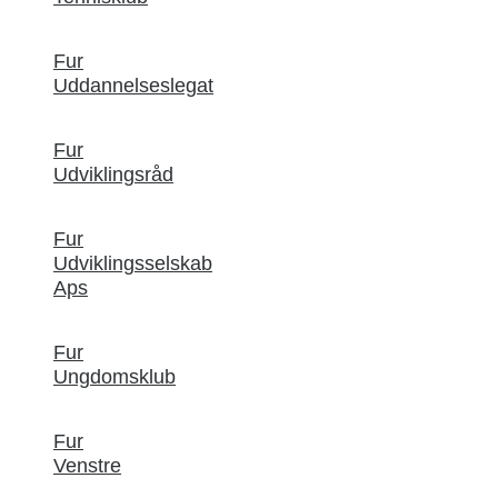
Fur
Uddannelseslegat
Fur
Udviklingsråd
Fur
Udviklingsselskab
Aps
Fur
Ungdomsklub
Fur
Venstre