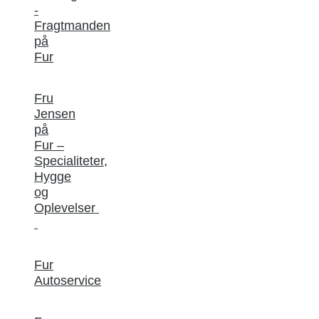
-
Fragtmanden
på
Fur
Fru
Jensen
på
Fur –
Specialiteter,
Hygge
og
Oplevelser
Fur
Autoservice