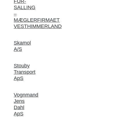
FUR-
SALLING
–
MÆGLERFIRMAET
VESTHIMMERLAND
Skamol
A/S
Stouby
Transport
ApS
Vognmand
Jens
Dahl
ApS