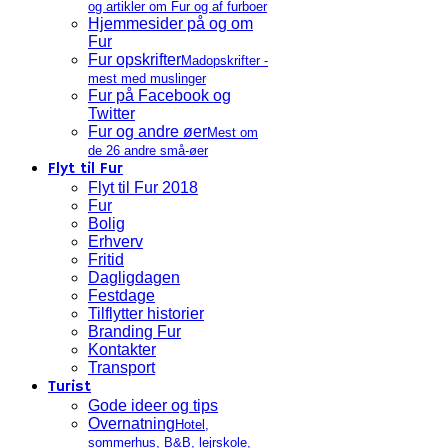
og artikler om Fur og af furboer
Hjemmesider på og om
Fur
Fur opskrifter
Madopskrifter -
mest med muslinger
Fur på Facebook og
Twitter
Fur og andre øer
Mest om
de 26 andre små-øer
Flyt til Fur
Flyt til Fur 2018
Fur
Bolig
Erhverv
Fritid
Dagligdagen
Festdage
Tilflytter historier
Branding Fur
Kontakter
Transport
Turist
Gode ideer og tips
Overnatning
Hotel,
sommerhus, B&B, lejrskole,