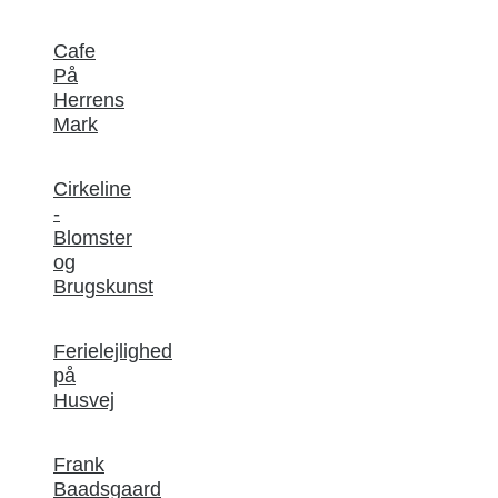
Cafe
På
Herrens
Mark
Cirkeline
-
Blomster
og
Brugskunst
Ferielejlighed
på
Husvej
Frank
Baadsgaard