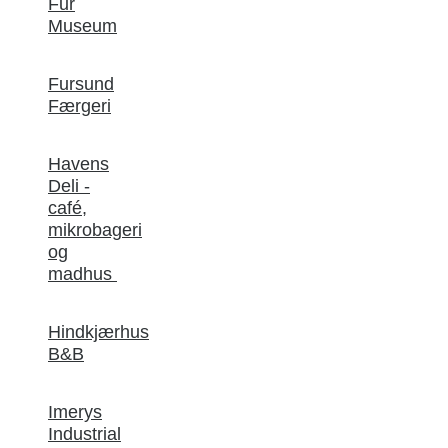
Fur
Museum
Fursund
Færgeri
Havens
Deli -
café,
mikrobageri
og
madhus
Hindkjærhus
B&B
Imerys
Industrial