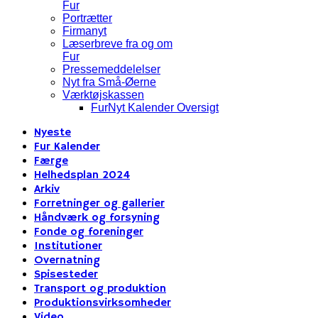
Fur
Portrætter
Firmanyt
Læserbreve fra og om
Fur
Pressemeddelelser
Nyt fra Små-Øerne
Værktøjskassen
FurNyt Kalender Oversigt
Nyeste
Fur Kalender
Færge
Helhedsplan 2024
Arkiv
Forretninger og gallerier
Håndværk og forsyning
Fonde og foreninger
Institutioner
Overnatning
Spisesteder
Transport og produktion
Produktionsvirksomheder
Video