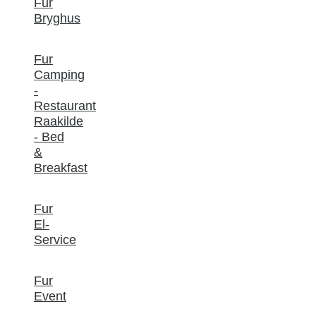
Fur
Bryghus
Fur
Camping
-
Restaurant
Raakilde
- Bed
&
Breakfast
Fur
El-
Service
Fur
Event