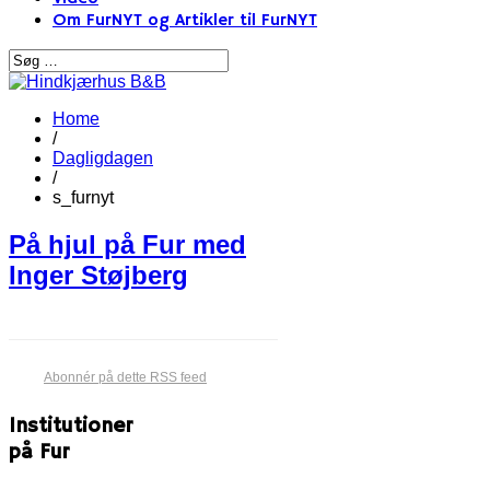
Om FurNYT og Artikler til FurNYT
Home
/
Dagligdagen
/
s_furnyt
På hjul på Fur med
Inger Støjberg
Abonnér på dette RSS feed
Institutioner
på Fur