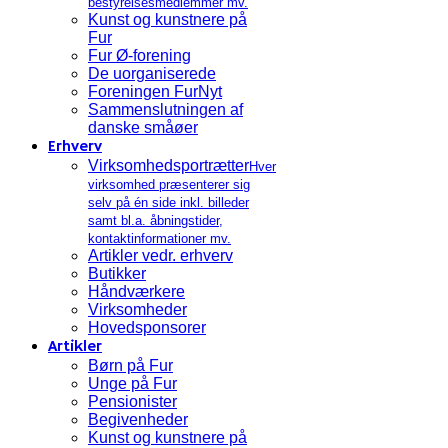
bestyrelsesmedlemmer mv.
Kunst og kunstnere på
Fur
Fur Ø-forening
De uorganiserede
Foreningen FurNyt
Sammenslutningen af
danske småøer
Erhverv
Virksomhedsportrætter
Hver
virksomhed præsenterer sig
selv på én side inkl. billeder
samt bl.a. åbningstider,
kontaktinformationer mv.
Artikler vedr. erhverv
Butikker
Håndværkere
Virksomheder
Hovedsponsorer
Artikler
Børn på Fur
Unge på Fur
Pensionister
Begivenheder
Kunst og kunstnere på