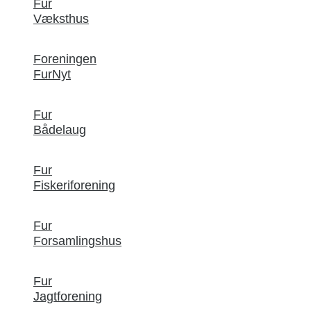
Fur
Væksthus
Foreningen
FurNyt
Fur
Bådelaug
Fur
Fiskeriforening
Fur
Forsamlingshus
Fur
Jagtforening