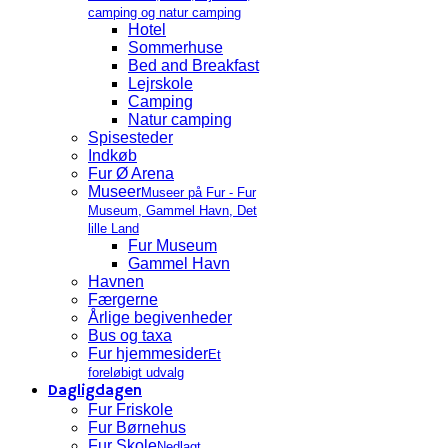
camping og natur camping
Hotel
Sommerhuse
Bed and Breakfast
Lejrskole
Camping
Natur camping
Spisesteder
Indkøb
Fur Ø Arena
Museer
Museer på Fur - Fur
Museum, Gammel Havn, Det
lille Land
Fur Museum
Gammel Havn
Havnen
Færgerne
Årlige begivenheder
Bus og taxa
Fur hjemmesider
Et
foreløbigt udvalg
Dagligdagen
Fur Friskole
Fur Børnehus
Fur Skole
Nedlagt