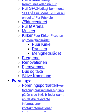
Kommuneskolen på Fur
Fur SFO
Nedlagt kommunal
SFO på Fur. Øens SFO er nu
en del af Fur Friskole
Ældrecenteret
Fur Ø Arena
Museer
Kirken
Fuur Kirke, Præsten
og menighedsrådet
Fuur Kirke
Præsten
Menighedsrådet
Færgerne
Renovationen
Fjernvarmen
Bus og taxa
Skive Kommune
Foreninger
Foreningsportrætter
Hver
forening præsenterer sig selv
på én side inkl. billeder samt
en række relevante
informationer -
kontaktinformationer,