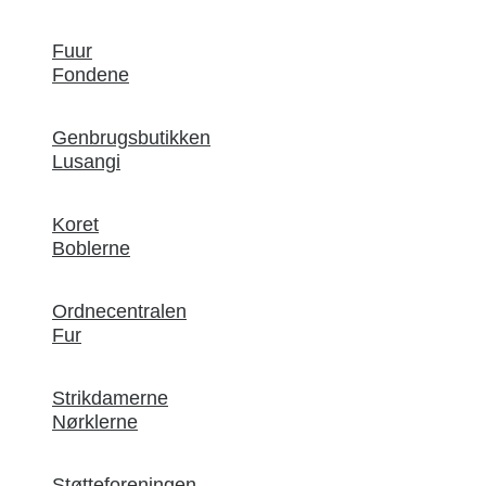
Fuur
Fondene
Genbrugsbutikken
Lusangi
Koret
Boblerne
Ordnecentralen
Fur
Strikdamerne
Nørklerne
Støtteforeningen