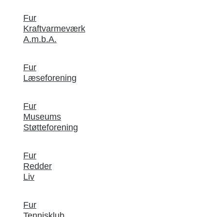
Fur
Kraftvarmeværk
A.m.b.A.
Fur
Læseforening
Fur
Museums
Støtteforening
Fur
Redder
Liv
Fur
Tennisklub