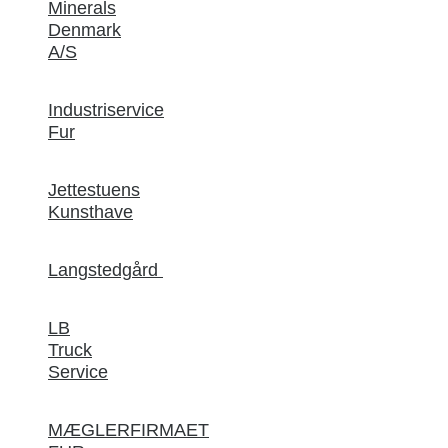
Minerals
Denmark
A/S
Industriservice
Fur
Jettestuens
Kunsthave
Langstedgård
LB
Truck
Service
MÆGLERFIRMAET