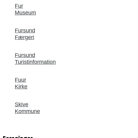
Fur
Museum
Fursund
Færgeri
Fursund
Turistinformation
Fuur
Kirke
Skive
Kommune