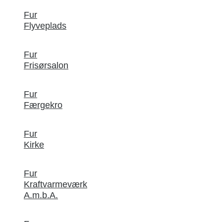
Fur
Flyveplads
Fur
Frisørsalon
Fur
Færgekro
Fur
Kirke
Fur
Kraftvarmeværk
A.m.b.A.