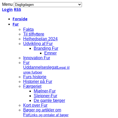
Menu
Login
RSS
Forside
Fur
Fakta
Til tilflyttere
Helhedsplan 2024
Udvikling af Fur
Branding Fur
Emner
Innovation Fur
Fur
Uddannelseslegat
Legat til
unge furboer
Furs historie
Historier på Fur
Færgeriet
Mjølner-Fur
Sleipner-Fur
De gamle færger
Kort over Fur
Bøger og artikler om
Fur
Links og omtaler af bøger