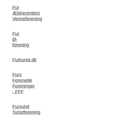
Fur
Ældrecenters
Venneforening
Fur
Ø-
forening
Furkunst.dk
Furs
Forenede
Foreninger
- FFF
Fursund
Turistforening