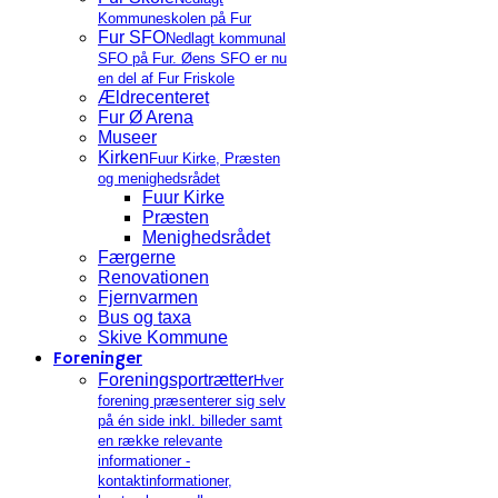
Kommuneskolen på Fur
Fur SFO
Nedlagt kommunal
SFO på Fur. Øens SFO er nu
en del af Fur Friskole
Ældrecenteret
Fur Ø Arena
Museer
Kirken
Fuur Kirke, Præsten
og menighedsrådet
Fuur Kirke
Præsten
Menighedsrådet
Færgerne
Renovationen
Fjernvarmen
Bus og taxa
Skive Kommune
Foreninger
Foreningsportrætter
Hver
forening præsenterer sig selv
på én side inkl. billeder samt
en række relevante
informationer -
kontaktinformationer,