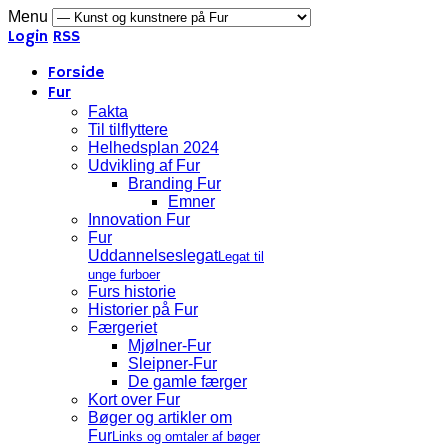
Menu
Login
RSS
Forside
Fur
Fakta
Til tilflyttere
Helhedsplan 2024
Udvikling af Fur
Branding Fur
Emner
Innovation Fur
Fur
Uddannelseslegat
Legat til
unge furboer
Furs historie
Historier på Fur
Færgeriet
Mjølner-Fur
Sleipner-Fur
De gamle færger
Kort over Fur
Bøger og artikler om
Fur
Links og omtaler af bøger