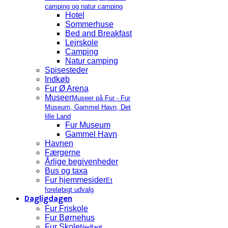
camping og natur camping
Hotel
Sommerhuse
Bed and Breakfast
Lejrskole
Camping
Natur camping
Spisesteder
Indkøb
Fur Ø Arena
Museer
Museer på Fur - Fur
Museum, Gammel Havn, Det
lille Land
Fur Museum
Gammel Havn
Havnen
Færgerne
Årlige begivenheder
Bus og taxa
Fur hjemmesider
Et
foreløbigt udvalg
Dagligdagen
Fur Friskole
Fur Børnehus
Fur Skole
Nedlagt