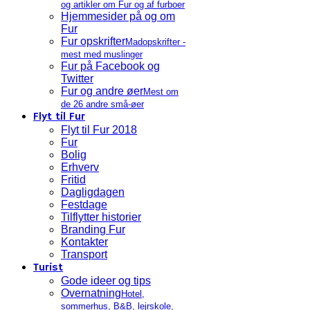
og artikler om Fur og af furboer
Hjemmesider på og om
Fur
Fur opskrifter
Madopskrifter -
mest med muslinger
Fur på Facebook og
Twitter
Fur og andre øer
Mest om
de 26 andre små-øer
Flyt til Fur
Flyt til Fur 2018
Fur
Bolig
Erhverv
Fritid
Dagligdagen
Festdage
Tilflytter historier
Branding Fur
Kontakter
Transport
Turist
Gode ideer og tips
Overnatning
Hotel,
sommerhus, B&B, lejrskole,