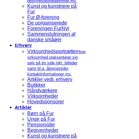
bestyrelsesmedlemmer mv.
Kunst og kunstnere på
Fur
Fur Ø-forening
De uorganiserede
Foreningen FurNyt
Sammenslutningen af
danske småøer
Erhverv
Virksomhedsportrætter
Hver
virksomhed præsenterer sig
selv på én side inkl. billeder
samt bl.a. åbningstider,
kontaktinformationer mv.
Artikler vedr. erhverv
Butikker
Håndværkere
Virksomheder
Hovedsponsorer
Artikler
Børn på Fur
Unge på Fur
Pensionister
Begivenheder
Kunst og kunstnere på