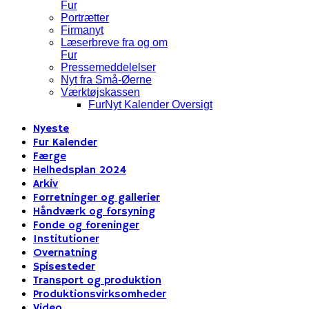
Fur
Portrætter
Firmanyt
Læserbreve fra og om
Fur
Pressemeddelelser
Nyt fra Små-Øerne
Værktøjskassen
FurNyt Kalender Oversigt
Nyeste
Fur Kalender
Færge
Helhedsplan 2024
Arkiv
Forretninger og gallerier
Håndværk og forsyning
Fonde og foreninger
Institutioner
Overnatning
Spisesteder
Transport og produktion
Produktionsvirksomheder
Video