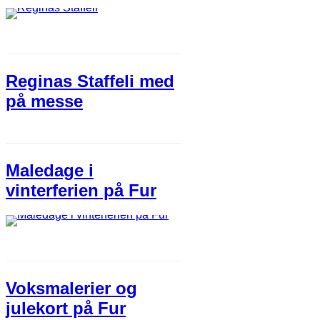
Reginas Staffeli med
på messe​
Maledage i
vinterferien på Fur
V​oksmalerier og
julekort på Fur