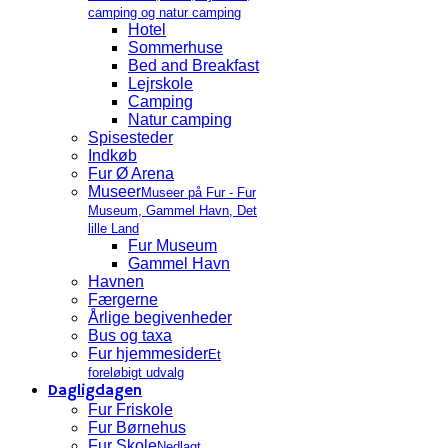
camping og natur camping
Hotel
Sommerhuse
Bed and Breakfast
Lejrskole
Camping
Natur camping
Spisesteder
Indkøb
Fur Ø Arena
Museer
Museer på Fur - Fur
Museum, Gammel Havn, Det
lille Land
Fur Museum
Gammel Havn
Havnen
Færgerne
Årlige begivenheder
Bus og taxa
Fur hjemmesider
Et
foreløbigt udvalg
Dagligdagen
Fur Friskole
Fur Børnehus
Fur Skole
Nedlagt