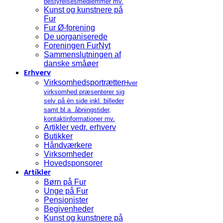
bestyrelsesmedlemmer mv.
Kunst og kunstnere på
Fur
Fur Ø-forening
De uorganiserede
Foreningen FurNyt
Sammenslutningen af
danske småøer
Erhverv
Virksomhedsportrætter
Hver
virksomhed præsenterer sig
selv på én side inkl. billeder
samt bl.a. åbningstider,
kontaktinformationer mv.
Artikler vedr. erhverv
Butikker
Håndværkere
Virksomheder
Hovedsponsorer
Artikler
Børn på Fur
Unge på Fur
Pensionister
Begivenheder
Kunst og kunstnere på