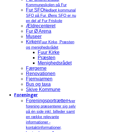
Kommuneskolen på Fur
Fur SFO
Nedlagt kommunal
SFO på Fur. Øens SFO er nu
en del af Fur Friskole
Ældrecenteret
Fur Ø Arena
Museer
Kirken
Fuur Kirke, Præsten
og menighedsrådet
Fuur Kirke
Præsten
Menighedsrådet
Færgerne
Renovationen
Fjernvarmen
Bus og taxa
Skive Kommune
Foreninger
Foreningsportrætter
Hver
forening præsenterer sig selv
på én side inkl. billeder samt
en række relevante
informationer -
kontaktinformationer,