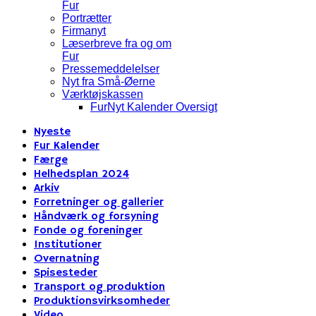
Fur
Portrætter
Firmanyt
Læserbreve fra og om
Fur
Pressemeddelelser
Nyt fra Små-Øerne
Værktøjskassen
FurNyt Kalender Oversigt
Nyeste
Fur Kalender
Færge
Helhedsplan 2024
Arkiv
Forretninger og gallerier
Håndværk og forsyning
Fonde og foreninger
Institutioner
Overnatning
Spisesteder
Transport og produktion
Produktionsvirksomheder
Video