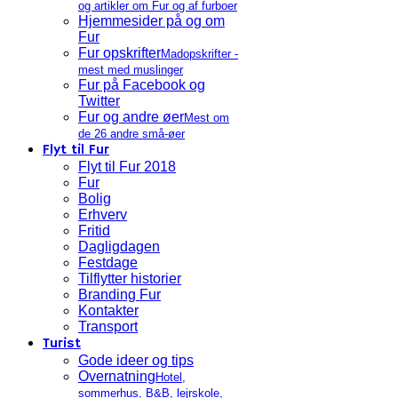
og artikler om Fur og af furboer
Hjemmesider på og om
Fur
Fur opskrifter
Madopskrifter -
mest med muslinger
Fur på Facebook og
Twitter
Fur og andre øer
Mest om
de 26 andre små-øer
Flyt til Fur
Flyt til Fur 2018
Fur
Bolig
Erhverv
Fritid
Dagligdagen
Festdage
Tilflytter historier
Branding Fur
Kontakter
Transport
Turist
Gode ideer og tips
Overnatning
Hotel,
sommerhus, B&B, lejrskole,