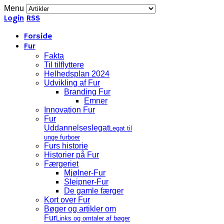
Menu
Login
RSS
Forside
Fur
Fakta
Til tilflyttere
Helhedsplan 2024
Udvikling af Fur
Branding Fur
Emner
Innovation Fur
Fur
Uddannelseslegat
Legat til
unge furboer
Furs historie
Historier på Fur
Færgeriet
Mjølner-Fur
Sleipner-Fur
De gamle færger
Kort over Fur
Bøger og artikler om
Fur
Links og omtaler af bøger