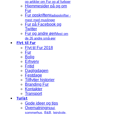
og artikler om Fur og af furboer
Hjemmesider på og om
Fur
Fur opskrifter
Madopskrifter -
mest med muslinger
Fur på Facebook og
Twitter
Fur og andre øer
Mest om
de 26 andre små-øer
Flyt til Fur
Flyt til Fur 2018
Fur
Bolig
Erhverv
Fritid
Dagligdagen
Festdage
Tilflytter historier
Branding Fur
Kontakter
Transport
Turist
Gode ideer og tips
Overnatning
Hotel,
sommerhus, B&B, lejrskole,