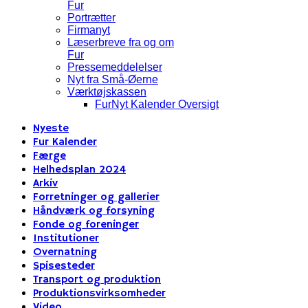
Fur
Portrætter
Firmanyt
Læserbreve fra og om
Fur
Pressemeddelelser
Nyt fra Små-Øerne
Værktøjskassen
FurNyt Kalender Oversigt
Nyeste
Fur Kalender
Færge
Helhedsplan 2024
Arkiv
Forretninger og gallerier
Håndværk og forsyning
Fonde og foreninger
Institutioner
Overnatning
Spisesteder
Transport og produktion
Produktionsvirksomheder
Video