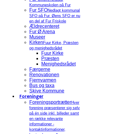
Kommuneskolen på Fur
Fur SFO
Nedlagt kommunal
SFO på Fur. Øens SFO er nu
en del af Fur Friskole
Ældrecenteret
Fur Ø Arena
Museer
Kirken
Fuur Kirke, Præsten
og menighedsrådet
Fuur Kirke
Præsten
Menighedsrådet
Færgerne
Renovationen
Fjernvarmen
Bus og taxa
Skive Kommune
Foreninger
Foreningsportrætter
Hver
forening præsenterer sig selv
på én side inkl. billeder samt
en række relevante
informationer -
kontaktinformationer,