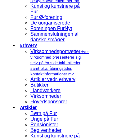
bestyrelsesmedlemmer mv.
Kunst og kunstnere på
Fur
Fur Ø-forening
De uorganiserede
Foreningen FurNyt
Sammenslutningen af
danske småøer
Erhverv
Virksomhedsportrætter
Hver
virksomhed præsenterer sig
selv på én side inkl. billeder
samt bl.a. åbningstider,
kontaktinformationer mv.
Artikler vedr. erhverv
Butikker
Håndværkere
Virksomheder
Hovedsponsorer
Artikler
Børn på Fur
Unge på Fur
Pensionister
Begivenheder
Kunst og kunstnere på