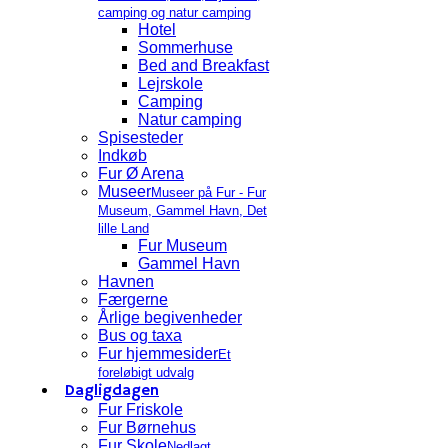
camping og natur camping
Hotel
Sommerhuse
Bed and Breakfast
Lejrskole
Camping
Natur camping
Spisesteder
Indkøb
Fur Ø Arena
Museer
Museer på Fur - Fur
Museum, Gammel Havn, Det
lille Land
Fur Museum
Gammel Havn
Havnen
Færgerne
Årlige begivenheder
Bus og taxa
Fur hjemmesider
Et
foreløbigt udvalg
Dagligdagen
Fur Friskole
Fur Børnehus
Fur Skole
Nedlagt