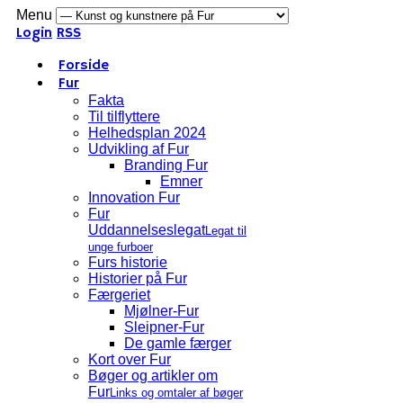
Menu
Login
RSS
Forside
Fur
Fakta
Til tilflyttere
Helhedsplan 2024
Udvikling af Fur
Branding Fur
Emner
Innovation Fur
Fur
Uddannelseslegat
Legat til
unge furboer
Furs historie
Historier på Fur
Færgeriet
Mjølner-Fur
Sleipner-Fur
De gamle færger
Kort over Fur
Bøger og artikler om
Fur
Links og omtaler af bøger