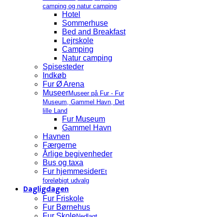
camping og natur camping
Hotel
Sommerhuse
Bed and Breakfast
Lejrskole
Camping
Natur camping
Spisesteder
Indkøb
Fur Ø Arena
Museer
Museer på Fur - Fur
Museum, Gammel Havn, Det
lille Land
Fur Museum
Gammel Havn
Havnen
Færgerne
Årlige begivenheder
Bus og taxa
Fur hjemmesider
Et
foreløbigt udvalg
Dagligdagen
Fur Friskole
Fur Børnehus
Fur Skole
Nedlagt