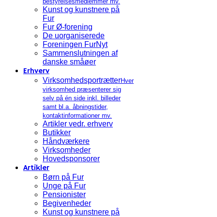
bestyrelsesmedlemmer mv.
Kunst og kunstnere på
Fur
Fur Ø-forening
De uorganiserede
Foreningen FurNyt
Sammenslutningen af
danske småøer
Erhverv
Virksomhedsportrætter
Hver
virksomhed præsenterer sig
selv på én side inkl. billeder
samt bl.a. åbningstider,
kontaktinformationer mv.
Artikler vedr. erhverv
Butikker
Håndværkere
Virksomheder
Hovedsponsorer
Artikler
Børn på Fur
Unge på Fur
Pensionister
Begivenheder
Kunst og kunstnere på