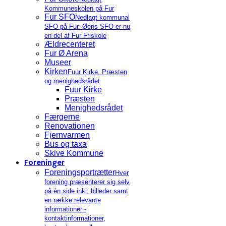
Kommuneskolen på Fur
Fur SFO
Nedlagt kommunal
SFO på Fur. Øens SFO er nu
en del af Fur Friskole
Ældrecenteret
Fur Ø Arena
Museer
Kirken
Fuur Kirke, Præsten
og menighedsrådet
Fuur Kirke
Præsten
Menighedsrådet
Færgerne
Renovationen
Fjernvarmen
Bus og taxa
Skive Kommune
Foreninger
Foreningsportrætter
Hver
forening præsenterer sig selv
på én side inkl. billeder samt
en række relevante
informationer -
kontaktinformationer,