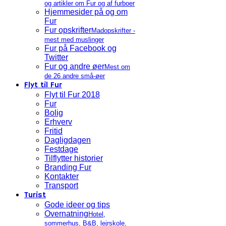
og artikler om Fur og af furboer
Hjemmesider på og om
Fur
Fur opskrifter
Madopskrifter -
mest med muslinger
Fur på Facebook og
Twitter
Fur og andre øer
Mest om
de 26 andre små-øer
Flyt til Fur
Flyt til Fur 2018
Fur
Bolig
Erhverv
Fritid
Dagligdagen
Festdage
Tilflytter historier
Branding Fur
Kontakter
Transport
Turist
Gode ideer og tips
Overnatning
Hotel,
sommerhus, B&B, lejrskole,