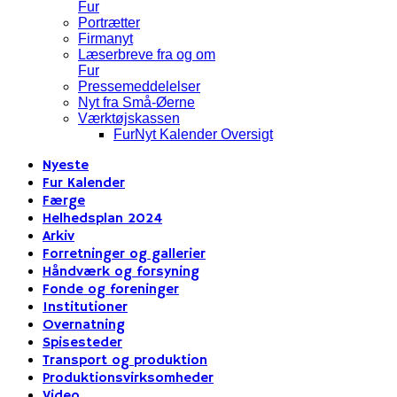
Fur
Portrætter
Firmanyt
Læserbreve fra og om
Fur
Pressemeddelelser
Nyt fra Små-Øerne
Værktøjskassen
FurNyt Kalender Oversigt
Nyeste
Fur Kalender
Færge
Helhedsplan 2024
Arkiv
Forretninger og gallerier
Håndværk og forsyning
Fonde og foreninger
Institutioner
Overnatning
Spisesteder
Transport og produktion
Produktionsvirksomheder
Video