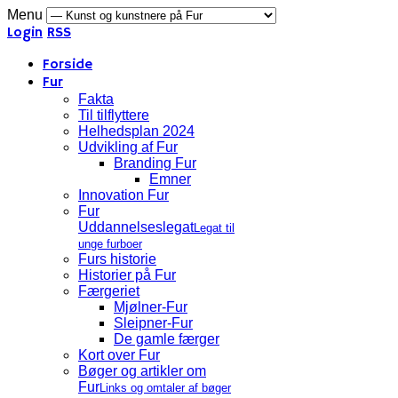
Menu
Login
RSS
Forside
Fur
Fakta
Til tilflyttere
Helhedsplan 2024
Udvikling af Fur
Branding Fur
Emner
Innovation Fur
Fur
Uddannelseslegat
Legat til
unge furboer
Furs historie
Historier på Fur
Færgeriet
Mjølner-Fur
Sleipner-Fur
De gamle færger
Kort over Fur
Bøger og artikler om
Fur
Links og omtaler af bøger