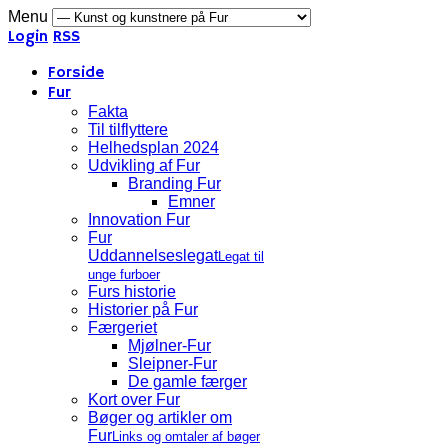
Menu
Login
RSS
Forside
Fur
Fakta
Til tilflyttere
Helhedsplan 2024
Udvikling af Fur
Branding Fur
Emner
Innovation Fur
Fur
Uddannelseslegat
Legat til
unge furboer
Furs historie
Historier på Fur
Færgeriet
Mjølner-Fur
Sleipner-Fur
De gamle færger
Kort over Fur
Bøger og artikler om
Fur
Links og omtaler af bøger