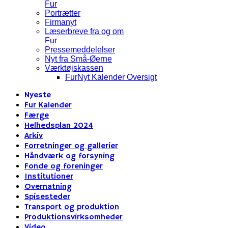
Fur
Portrætter
Firmanyt
Læserbreve fra og om
Fur
Pressemeddelelser
Nyt fra Små-Øerne
Værktøjskassen
FurNyt Kalender Oversigt
Nyeste
Fur Kalender
Færge
Helhedsplan 2024
Arkiv
Forretninger og gallerier
Håndværk og forsyning
Fonde og foreninger
Institutioner
Overnatning
Spisesteder
Transport og produktion
Produktionsvirksomheder
Video