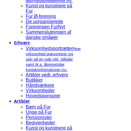
bestyrelsesmedlemmer mv.
Kunst og kunstnere på
Fur
Fur Ø-forening
De uorganiserede
Foreningen FurNyt
Sammenslutningen af
danske småøer
Erhverv
Virksomhedsportrætter
Hver
virksomhed præsenterer sig
selv på én side inkl. billeder
samt bl.a. åbningstider,
kontaktinformationer mv.
Artikler vedr. erhverv
Butikker
Håndværkere
Virksomheder
Hovedsponsorer
Artikler
Børn på Fur
Unge på Fur
Pensionister
Begivenheder
Kunst og kunstnere på