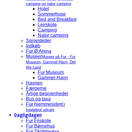
camping og natur camping
Hotel
Sommerhuse
Bed and Breakfast
Lejrskole
Camping
Natur camping
Spisesteder
Indkøb
Fur Ø Arena
Museer
Museer på Fur - Fur
Museum, Gammel Havn, Det
lille Land
Fur Museum
Gammel Havn
Havnen
Færgerne
Årlige begivenheder
Bus og taxa
Fur hjemmesider
Et
foreløbigt udvalg
Dagligdagen
Fur Friskole
Fur Børnehus
Fur Skole
Nedlagt