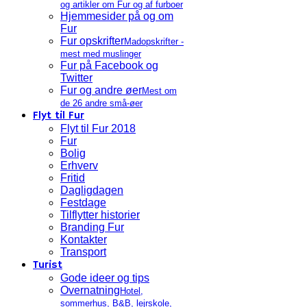
og artikler om Fur og af furboer
Hjemmesider på og om
Fur
Fur opskrifter
Madopskrifter -
mest med muslinger
Fur på Facebook og
Twitter
Fur og andre øer
Mest om
de 26 andre små-øer
Flyt til Fur
Flyt til Fur 2018
Fur
Bolig
Erhverv
Fritid
Dagligdagen
Festdage
Tilflytter historier
Branding Fur
Kontakter
Transport
Turist
Gode ideer og tips
Overnatning
Hotel,
sommerhus, B&B, lejrskole,