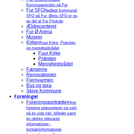
Kommuneskolen på Fur
Fur SFO
Nedlagt kommunal
SFO på Fur. Øens SFO er nu
en del af Fur Friskole
Ældrecenteret
Fur Ø Arena
Museer
Kirken
Fuur Kirke, Præsten
og menighedsrådet
Fuur Kirke
Præsten
Menighedsrådet
Færgerne
Renovationen
Fjernvarmen
Bus og taxa
Skive Kommune
Foreninger
Foreningsportrætter
Hver
forening præsenterer sig selv
på én side inkl. billeder samt
en række relevante
informationer -
kontaktinformationer,