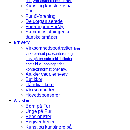
bestyrelsesmedlemmer mv.
Kunst og kunstnere på
Fur
Fur Ø-forening
De uorganiserede
Foreningen FurNyt
Sammenslutningen af
danske småøer
Erhverv
Virksomhedsportrætter
Hver
virksomhed præsenterer sig
selv på én side inkl. billeder
samt bl.a. åbningstider,
kontaktinformationer mv.
Artikler vedr. erhverv
Butikker
Håndværkere
Virksomheder
Hovedsponsorer
Artikler
Børn på Fur
Unge på Fur
Pensionister
Begivenheder
Kunst og kunstnere på