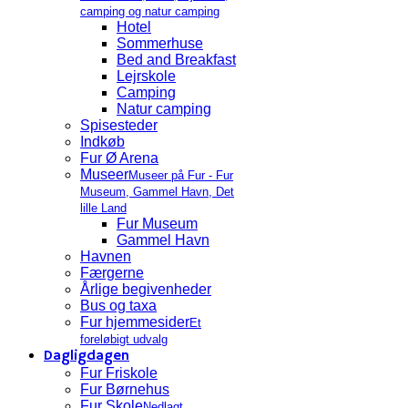
camping og natur camping
Hotel
Sommerhuse
Bed and Breakfast
Lejrskole
Camping
Natur camping
Spisesteder
Indkøb
Fur Ø Arena
Museer
Museer på Fur - Fur
Museum, Gammel Havn, Det
lille Land
Fur Museum
Gammel Havn
Havnen
Færgerne
Årlige begivenheder
Bus og taxa
Fur hjemmesider
Et
foreløbigt udvalg
Dagligdagen
Fur Friskole
Fur Børnehus
Fur Skole
Nedlagt