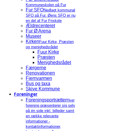
Kommuneskolen på Fur
Fur SFO
Nedlagt kommunal
SFO på Fur. Øens SFO er nu
en del af Fur Friskole
Ældrecenteret
Fur Ø Arena
Museer
Kirken
Fuur Kirke, Præsten
og menighedsrådet
Fuur Kirke
Præsten
Menighedsrådet
Færgerne
Renovationen
Fjernvarmen
Bus og taxa
Skive Kommune
Foreninger
Foreningsportrætter
Hver
forening præsenterer sig selv
på én side inkl. billeder samt
en række relevante
informationer -
kontaktinformationer,