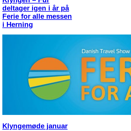
deltager igen i år på
Ferie for alle messen
i Herning
Klyngemøde januar