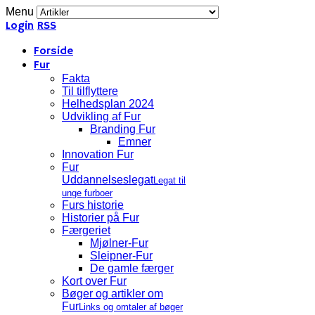
Menu
Login
RSS
Forside
Fur
Fakta
Til tilflyttere
Helhedsplan 2024
Udvikling af Fur
Branding Fur
Emner
Innovation Fur
Fur
Uddannelseslegat
Legat til
unge furboer
Furs historie
Historier på Fur
Færgeriet
Mjølner-Fur
Sleipner-Fur
De gamle færger
Kort over Fur
Bøger og artikler om
Fur
Links og omtaler af bøger