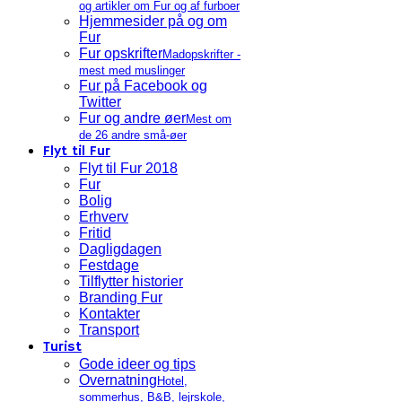
og artikler om Fur og af furboer
Hjemmesider på og om
Fur
Fur opskrifter
Madopskrifter -
mest med muslinger
Fur på Facebook og
Twitter
Fur og andre øer
Mest om
de 26 andre små-øer
Flyt til Fur
Flyt til Fur 2018
Fur
Bolig
Erhverv
Fritid
Dagligdagen
Festdage
Tilflytter historier
Branding Fur
Kontakter
Transport
Turist
Gode ideer og tips
Overnatning
Hotel,
sommerhus, B&B, lejrskole,