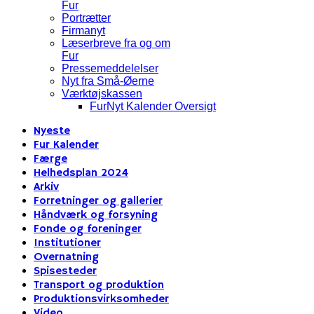
Fur
Portrætter
Firmanyt
Læserbreve fra og om
Fur
Pressemeddelelser
Nyt fra Små-Øerne
Værktøjskassen
FurNyt Kalender Oversigt
Nyeste
Fur Kalender
Færge
Helhedsplan 2024
Arkiv
Forretninger og gallerier
Håndværk og forsyning
Fonde og foreninger
Institutioner
Overnatning
Spisesteder
Transport og produktion
Produktionsvirksomheder
Video