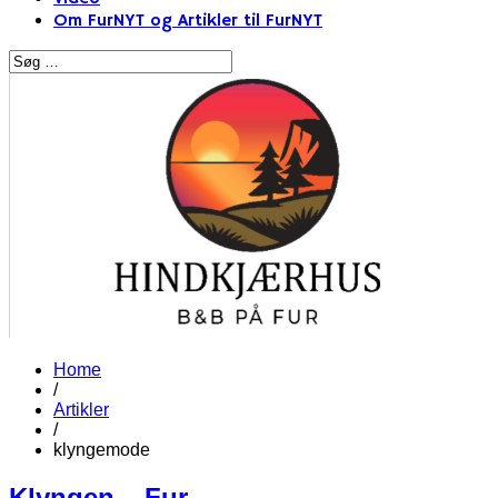
Om FurNYT og Artikler til FurNYT
Home
/
Artikler
/
klyngemode
Klyngen – Fur