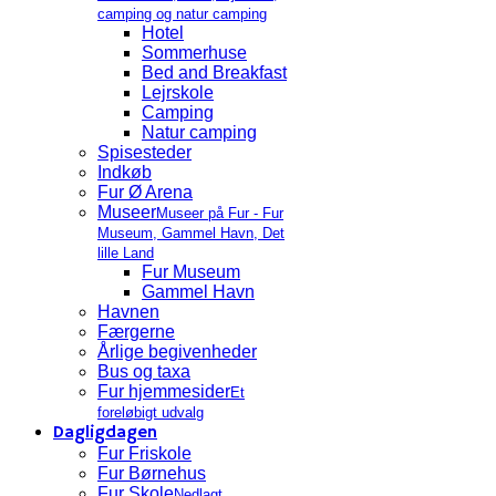
camping og natur camping
Hotel
Sommerhuse
Bed and Breakfast
Lejrskole
Camping
Natur camping
Spisesteder
Indkøb
Fur Ø Arena
Museer
Museer på Fur - Fur
Museum, Gammel Havn, Det
lille Land
Fur Museum
Gammel Havn
Havnen
Færgerne
Årlige begivenheder
Bus og taxa
Fur hjemmesider
Et
foreløbigt udvalg
Dagligdagen
Fur Friskole
Fur Børnehus
Fur Skole
Nedlagt