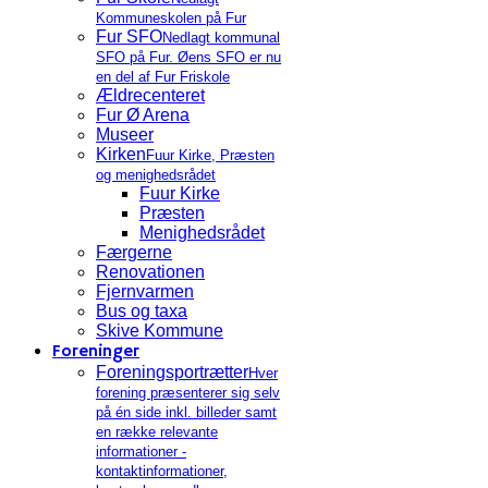
Kommuneskolen på Fur
Fur SFO
Nedlagt kommunal
SFO på Fur. Øens SFO er nu
en del af Fur Friskole
Ældrecenteret
Fur Ø Arena
Museer
Kirken
Fuur Kirke, Præsten
og menighedsrådet
Fuur Kirke
Præsten
Menighedsrådet
Færgerne
Renovationen
Fjernvarmen
Bus og taxa
Skive Kommune
Foreninger
Foreningsportrætter
Hver
forening præsenterer sig selv
på én side inkl. billeder samt
en række relevante
informationer -
kontaktinformationer,