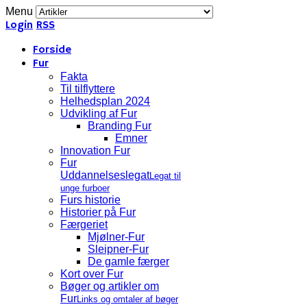
Menu
Login
RSS
Forside
Fur
Fakta
Til tilflyttere
Helhedsplan 2024
Udvikling af Fur
Branding Fur
Emner
Innovation Fur
Fur
Uddannelseslegat
Legat til
unge furboer
Furs historie
Historier på Fur
Færgeriet
Mjølner-Fur
Sleipner-Fur
De gamle færger
Kort over Fur
Bøger og artikler om
Fur
Links og omtaler af bøger