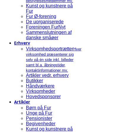
bestyrelsesmedlemmer mv.
Kunst og kunstnere på
Fur
Fur Ø-forening
De uorganiserede
Foreningen FurNyt
Sammenslutningen af
danske småøer
Erhverv
Virksomhedsportrætter
Hver
virksomhed præsenterer sig
selv på én side inkl. billeder
samt bl.a. åbningstider,
kontaktinformationer mv.
Artikler vedr. erhverv
Butikker
Håndværkere
Virksomheder
Hovedsponsorer
Artikler
Børn på Fur
Unge på Fur
Pensionister
Begivenheder
Kunst og kunstnere på