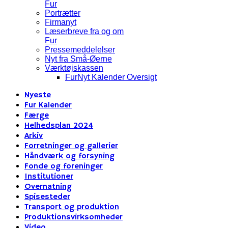
Fur
Portrætter
Firmanyt
Læserbreve fra og om
Fur
Pressemeddelelser
Nyt fra Små-Øerne
Værktøjskassen
FurNyt Kalender Oversigt
Nyeste
Fur Kalender
Færge
Helhedsplan 2024
Arkiv
Forretninger og gallerier
Håndværk og forsyning
Fonde og foreninger
Institutioner
Overnatning
Spisesteder
Transport og produktion
Produktionsvirksomheder
Video