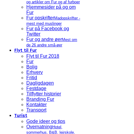
og artikler om Fur og af furboer
Hjemmesider på og om
Fur
Fur opskrifter
Madopskrifter -
mest med muslinger
Fur på Facebook og
Twitter
Fur og andre øer
Mest om
de 26 andre små-øer
Flyt til Fur
Flyt til Fur 2018
Fur
Bolig
Erhverv
Fritid
Dagligdagen
Festdage
Tilflytter historier
Branding Fur
Kontakter
Transport
Turist
Gode ideer og tips
Overnatning
Hotel,
sommerhus, B&B, lejrskole,