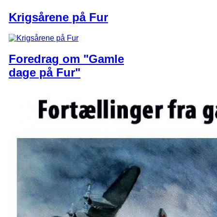
Krigsårene på Fur
Foredrag om "Gamle
dage på Fur"​