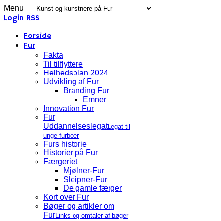
Menu
Login
RSS
Forside
Fur
Fakta
Til tilflyttere
Helhedsplan 2024
Udvikling af Fur
Branding Fur
Emner
Innovation Fur
Fur
Uddannelseslegat
Legat til
unge furboer
Furs historie
Historier på Fur
Færgeriet
Mjølner-Fur
Sleipner-Fur
De gamle færger
Kort over Fur
Bøger og artikler om
Fur
Links og omtaler af bøger