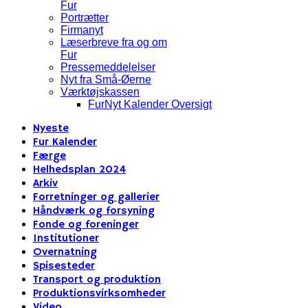
Fur
Portrætter
Firmanyt
Læserbreve fra og om
Fur
Pressemeddelelser
Nyt fra Små-Øerne
Værktøjskassen
FurNyt Kalender Oversigt
Nyeste
Fur Kalender
Færge
Helhedsplan 2024
Arkiv
Forretninger og gallerier
Håndværk og forsyning
Fonde og foreninger
Institutioner
Overnatning
Spisesteder
Transport og produktion
Produktionsvirksomheder
Video