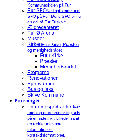
Kommuneskolen på Fur
Fur SFO
Nedlagt kommunal
SFO på Fur. Øens SFO er nu
en del af Fur Friskole
Ældrecenteret
Fur Ø Arena
Museer
Kirken
Fuur Kirke, Præsten
og menighedsrådet
Fuur Kirke
Præsten
Menighedsrådet
Færgerne
Renovationen
Fjernvarmen
Bus og taxa
Skive Kommune
Foreninger
Foreningsportrætter
Hver
forening præsenterer sig selv
på én side inkl. billeder samt
en række relevante
informationer -
kontaktinformationer,