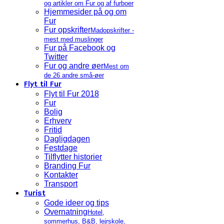
og artikler om Fur og af furboer
Hjemmesider på og om
Fur
Fur opskrifter
Madopskrifter -
mest med muslinger
Fur på Facebook og
Twitter
Fur og andre øer
Mest om
de 26 andre små-øer
Flyt til Fur
Flyt til Fur 2018
Fur
Bolig
Erhverv
Fritid
Dagligdagen
Festdage
Tilflytter historier
Branding Fur
Kontakter
Transport
Turist
Gode ideer og tips
Overnatning
Hotel,
sommerhus, B&B, lejrskole,