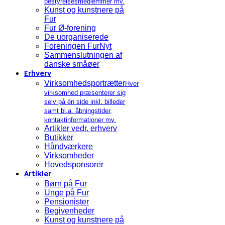
bestyrelsesmedlemmer mv.
Kunst og kunstnere på
Fur
Fur Ø-forening
De uorganiserede
Foreningen FurNyt
Sammenslutningen af
danske småøer
Erhverv
Virksomhedsportrætter
Hver
virksomhed præsenterer sig
selv på én side inkl. billeder
samt bl.a. åbningstider,
kontaktinformationer mv.
Artikler vedr. erhverv
Butikker
Håndværkere
Virksomheder
Hovedsponsorer
Artikler
Børn på Fur
Unge på Fur
Pensionister
Begivenheder
Kunst og kunstnere på