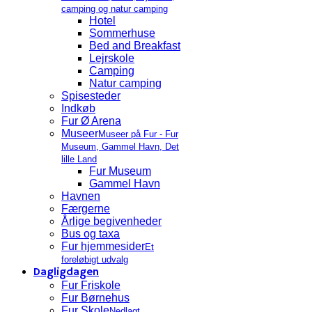
camping og natur camping
Hotel
Sommerhuse
Bed and Breakfast
Lejrskole
Camping
Natur camping
Spisesteder
Indkøb
Fur Ø Arena
Museer
Museer på Fur - Fur
Museum, Gammel Havn, Det
lille Land
Fur Museum
Gammel Havn
Havnen
Færgerne
Årlige begivenheder
Bus og taxa
Fur hjemmesider
Et
foreløbigt udvalg
Dagligdagen
Fur Friskole
Fur Børnehus
Fur Skole
Nedlagt