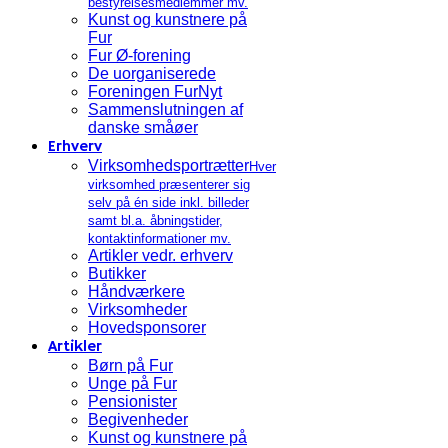
bestyrelsesmedlemmer mv.
Kunst og kunstnere på
Fur
Fur Ø-forening
De uorganiserede
Foreningen FurNyt
Sammenslutningen af
danske småøer
Erhverv
Virksomhedsportrætter
Hver
virksomhed præsenterer sig
selv på én side inkl. billeder
samt bl.a. åbningstider,
kontaktinformationer mv.
Artikler vedr. erhverv
Butikker
Håndværkere
Virksomheder
Hovedsponsorer
Artikler
Børn på Fur
Unge på Fur
Pensionister
Begivenheder
Kunst og kunstnere på