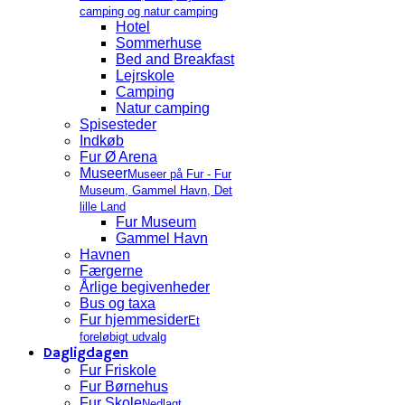
camping og natur camping
Hotel
Sommerhuse
Bed and Breakfast
Lejrskole
Camping
Natur camping
Spisesteder
Indkøb
Fur Ø Arena
Museer
Museer på Fur - Fur
Museum, Gammel Havn, Det
lille Land
Fur Museum
Gammel Havn
Havnen
Færgerne
Årlige begivenheder
Bus og taxa
Fur hjemmesider
Et
foreløbigt udvalg
Dagligdagen
Fur Friskole
Fur Børnehus
Fur Skole
Nedlagt