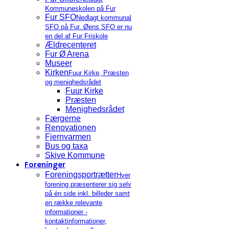
Kommuneskolen på Fur
Fur SFO
Nedlagt kommunal
SFO på Fur. Øens SFO er nu
en del af Fur Friskole
Ældrecenteret
Fur Ø Arena
Museer
Kirken
Fuur Kirke, Præsten
og menighedsrådet
Fuur Kirke
Præsten
Menighedsrådet
Færgerne
Renovationen
Fjernvarmen
Bus og taxa
Skive Kommune
Foreninger
Foreningsportrætter
Hver
forening præsenterer sig selv
på én side inkl. billeder samt
en række relevante
informationer -
kontaktinformationer,