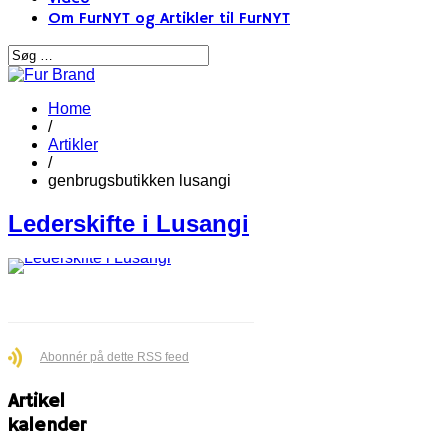
Om FurNYT og Artikler til FurNYT
Home
/
Artikler
/
genbrugsbutikken lusangi
Lederskifte i Lusangi​
Abonnér på dette RSS feed
Artikel
kalender