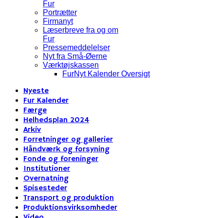
Fur
Portrætter
Firmanyt
Læserbreve fra og om
Fur
Pressemeddelelser
Nyt fra Små-Øerne
Værktøjskassen
FurNyt Kalender Oversigt
Nyeste
Fur Kalender
Færge
Helhedsplan 2024
Arkiv
Forretninger og gallerier
Håndværk og forsyning
Fonde og foreninger
Institutioner
Overnatning
Spisesteder
Transport og produktion
Produktionsvirksomheder
Video