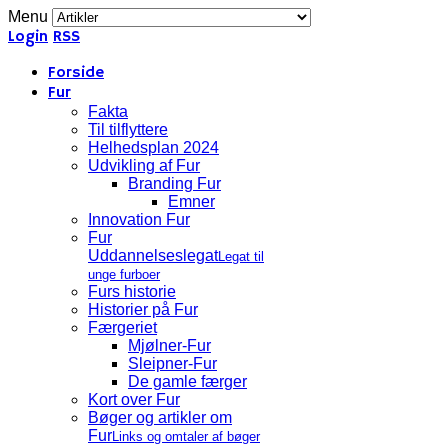
Menu
Login
RSS
Forside
Fur
Fakta
Til tilflyttere
Helhedsplan 2024
Udvikling af Fur
Branding Fur
Emner
Innovation Fur
Fur
Uddannelseslegat
Legat til
unge furboer
Furs historie
Historier på Fur
Færgeriet
Mjølner-Fur
Sleipner-Fur
De gamle færger
Kort over Fur
Bøger og artikler om
Fur
Links og omtaler af bøger