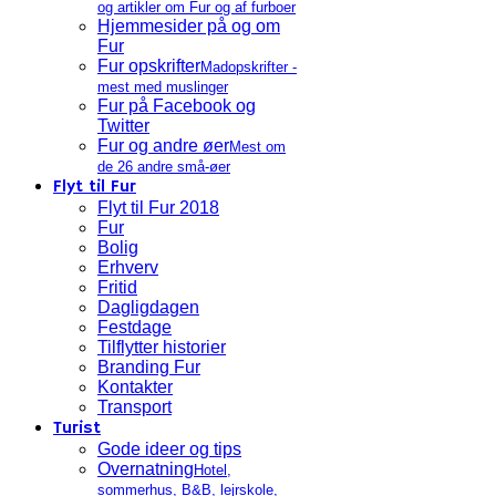
og artikler om Fur og af furboer
Hjemmesider på og om
Fur
Fur opskrifter
Madopskrifter -
mest med muslinger
Fur på Facebook og
Twitter
Fur og andre øer
Mest om
de 26 andre små-øer
Flyt til Fur
Flyt til Fur 2018
Fur
Bolig
Erhverv
Fritid
Dagligdagen
Festdage
Tilflytter historier
Branding Fur
Kontakter
Transport
Turist
Gode ideer og tips
Overnatning
Hotel,
sommerhus, B&B, lejrskole,