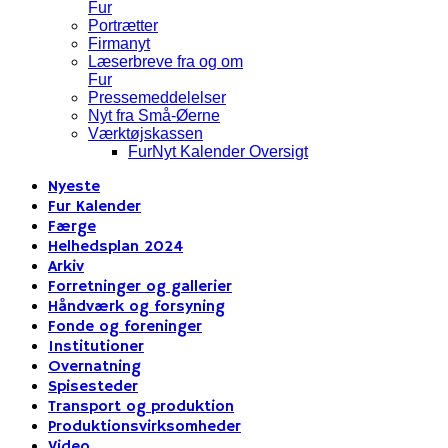
Fur
Portrætter
Firmanyt
Læserbreve fra og om
Fur
Pressemeddelelser
Nyt fra Små-Øerne
Værktøjskassen
FurNyt Kalender Oversigt
Nyeste
Fur Kalender
Færge
Helhedsplan 2024
Arkiv
Forretninger og gallerier
Håndværk og forsyning
Fonde og foreninger
Institutioner
Overnatning
Spisesteder
Transport og produktion
Produktionsvirksomheder
Video