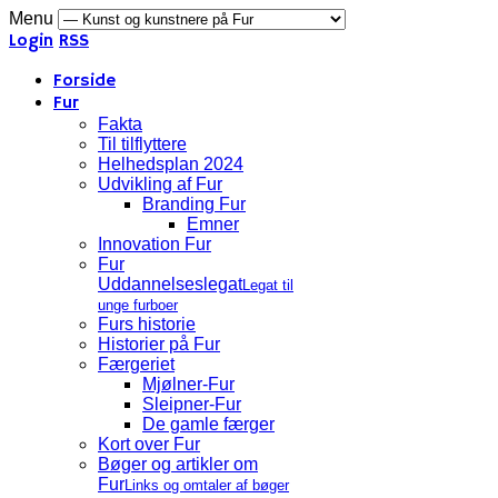
Menu
Login
RSS
Forside
Fur
Fakta
Til tilflyttere
Helhedsplan 2024
Udvikling af Fur
Branding Fur
Emner
Innovation Fur
Fur
Uddannelseslegat
Legat til
unge furboer
Furs historie
Historier på Fur
Færgeriet
Mjølner-Fur
Sleipner-Fur
De gamle færger
Kort over Fur
Bøger og artikler om
Fur
Links og omtaler af bøger