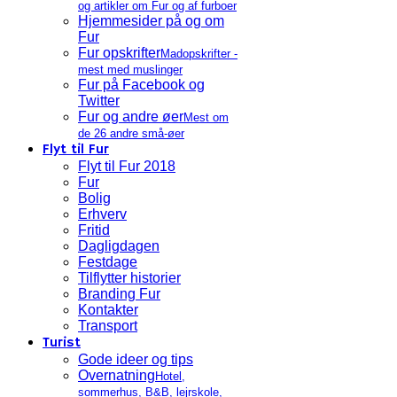
og artikler om Fur og af furboer
Hjemmesider på og om
Fur
Fur opskrifter
Madopskrifter -
mest med muslinger
Fur på Facebook og
Twitter
Fur og andre øer
Mest om
de 26 andre små-øer
Flyt til Fur
Flyt til Fur 2018
Fur
Bolig
Erhverv
Fritid
Dagligdagen
Festdage
Tilflytter historier
Branding Fur
Kontakter
Transport
Turist
Gode ideer og tips
Overnatning
Hotel,
sommerhus, B&B, lejrskole,