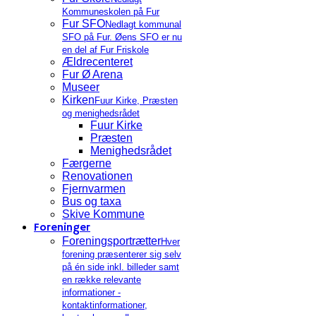
Kommuneskolen på Fur
Fur SFO
Nedlagt kommunal
SFO på Fur. Øens SFO er nu
en del af Fur Friskole
Ældrecenteret
Fur Ø Arena
Museer
Kirken
Fuur Kirke, Præsten
og menighedsrådet
Fuur Kirke
Præsten
Menighedsrådet
Færgerne
Renovationen
Fjernvarmen
Bus og taxa
Skive Kommune
Foreninger
Foreningsportrætter
Hver
forening præsenterer sig selv
på én side inkl. billeder samt
en række relevante
informationer -
kontaktinformationer,