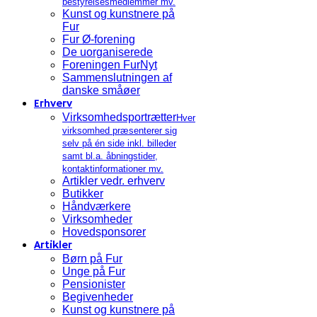
bestyrelsesmedlemmer mv.
Kunst og kunstnere på
Fur
Fur Ø-forening
De uorganiserede
Foreningen FurNyt
Sammenslutningen af
danske småøer
Erhverv
Virksomhedsportrætter
Hver
virksomhed præsenterer sig
selv på én side inkl. billeder
samt bl.a. åbningstider,
kontaktinformationer mv.
Artikler vedr. erhverv
Butikker
Håndværkere
Virksomheder
Hovedsponsorer
Artikler
Børn på Fur
Unge på Fur
Pensionister
Begivenheder
Kunst og kunstnere på