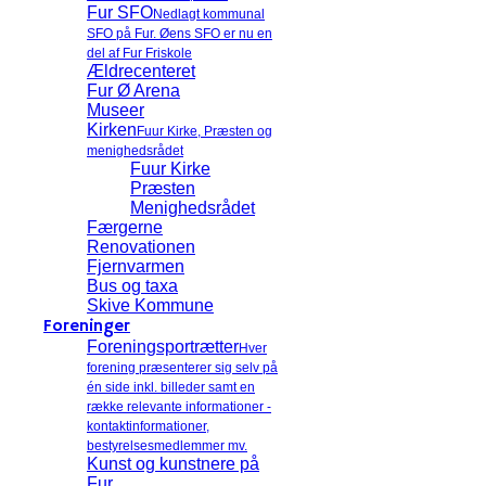
Fur SFO
Nedlagt kommunal
SFO på Fur. Øens SFO er nu en
del af Fur Friskole
Ældrecenteret
Fur Ø Arena
Museer
Kirken
Fuur Kirke, Præsten og
menighedsrådet
Fuur Kirke
Præsten
Menighedsrådet
Færgerne
Renovationen
Fjernvarmen
Bus og taxa
Skive Kommune
Foreninger
Foreningsportrætter
Hver
forening præsenterer sig selv på
én side inkl. billeder samt en
række relevante informationer -
kontaktinformationer,
bestyrelsesmedlemmer mv.
Kunst og kunstnere på
Fur