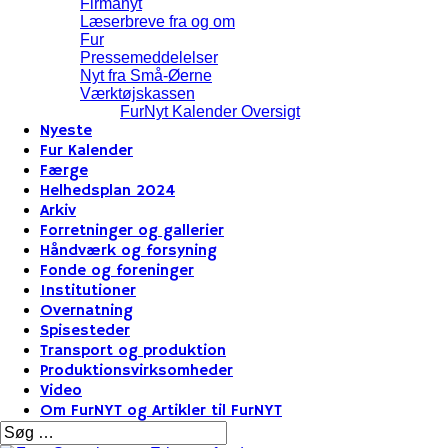
Firmanyt
Læserbreve fra og om
Fur
Pressemeddelelser
Nyt fra Små-Øerne
Værktøjskassen
FurNyt Kalender Oversigt
Nyeste
Fur Kalender
Færge
Helhedsplan 2024
Arkiv
Forretninger og gallerier
Håndværk og forsyning
Fonde og foreninger
Institutioner
Overnatning
Spisesteder
Transport og produktion
Produktionsvirksomheder
Video
Om FurNYT og Artikler til FurNYT