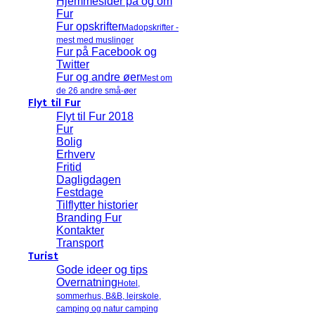
Hjemmesider på og om
Fur
Fur opskrifter
Madopskrifter -
mest med muslinger
Fur på Facebook og
Twitter
Fur og andre øer
Mest om
de 26 andre små-øer
Flyt til Fur
Flyt til Fur 2018
Fur
Bolig
Erhverv
Fritid
Dagligdagen
Festdage
Tilflytter historier
Branding Fur
Kontakter
Transport
Turist
Gode ideer og tips
Overnatning
Hotel,
sommerhus, B&B, lejrskole,
camping og natur camping