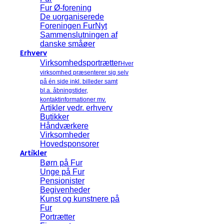
Fur Ø-forening
De uorganiserede
Foreningen FurNyt
Sammenslutningen af
danske småøer
Erhverv
Virksomhedsportrætter
Hver
virksomhed præsenterer sig selv
på én side inkl. billeder samt
bl.a. åbningstider,
kontaktinformationer mv.
Artikler vedr. erhverv
Butikker
Håndværkere
Virksomheder
Hovedsponsorer
Artikler
Børn på Fur
Unge på Fur
Pensionister
Begivenheder
Kunst og kunstnere på
Fur
Portrætter