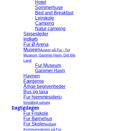
Hotel
Sommerhuse
Bed and Breakfast
Lejrskole
Camping
Natur camping
Spisesteder
Indkøb
Fur Ø Arena
Museer
Museer på Fur - Fur
Museum, Gammel Havn, Det lille
Land
Fur Museum
Gammel Havn
Havnen
Færgerne
Årlige begivenheder
Bus og taxa
Fur hjemmesider
Et
foreløbigt udvalg
Dagligdagen
Fur Friskole
Fur Børnehus
Fur Skole
Nedlagt
Kommuneskolen på Fur