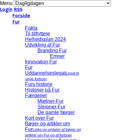
Menu
Login
RSS
Forside
Fur
Fakta
Til tilflyttere
Helhedsplan 2024
Udvikling af Fur
Branding Fur
Emner
Innovation Fur
Fur
Uddannelseslegat
Legat til
unge furboer
Furs historie
Historier på Fur
Færgeriet
Mjølner-Fur
Sleipner-Fur
De gamle færger
Kort over Fur
Bøger og artikler om
Fur
Links og omtaler af bøger og
artikler om Fur og af furboer