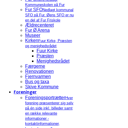
Kommuneskolen på Fur
Fur SFO
Nedlagt kommunal
SFO på Fur. Øens SFO er nu
en del af Fur Friskole
Ældrecenteret
Fur Ø Arena
Museer
Kirken
Fuur Kirke, Præsten
og menighedsrådet
Fuur Kirke
Præsten
Menighedsrådet
Færgerne
Renovationen
Fjernvarmen
Bus og taxa
Skive Kommune
Foreninger
Foreningsportrætter
Hver
forening præsenterer sig selv
på én side inkl. billeder samt
en række relevante
informationer -
kontaktinformationer,