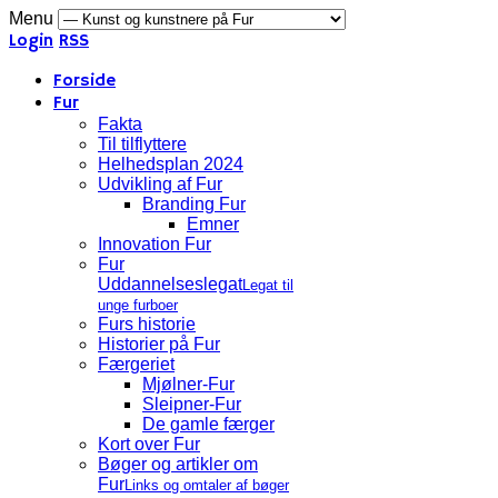
Menu
Login
RSS
Forside
Fur
Fakta
Til tilflyttere
Helhedsplan 2024
Udvikling af Fur
Branding Fur
Emner
Innovation Fur
Fur
Uddannelseslegat
Legat til
unge furboer
Furs historie
Historier på Fur
Færgeriet
Mjølner-Fur
Sleipner-Fur
De gamle færger
Kort over Fur
Bøger og artikler om
Fur
Links og omtaler af bøger