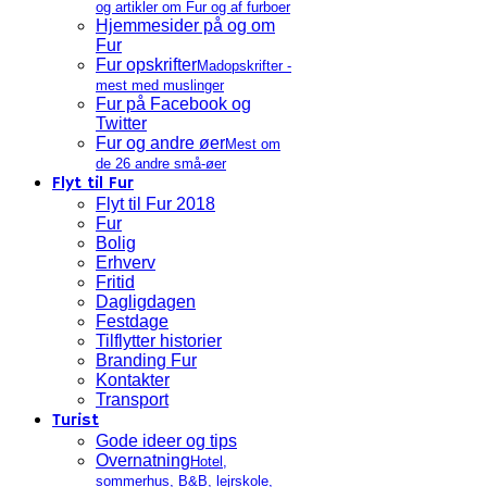
og artikler om Fur og af furboer
Hjemmesider på og om
Fur
Fur opskrifter
Madopskrifter -
mest med muslinger
Fur på Facebook og
Twitter
Fur og andre øer
Mest om
de 26 andre små-øer
Flyt til Fur
Flyt til Fur 2018
Fur
Bolig
Erhverv
Fritid
Dagligdagen
Festdage
Tilflytter historier
Branding Fur
Kontakter
Transport
Turist
Gode ideer og tips
Overnatning
Hotel,
sommerhus, B&B, lejrskole,