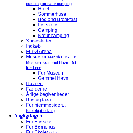
camping og natur camping
Hotel
Sommerhuse
Bed and Breakfast
Lejrskole
Camping
Natur camping
Spisesteder
Indkøb
Fur Ø Arena
Museer
Museer på Fur - Fur
Museum, Gammel Havn, Det
lille Land
Fur Museum
Gammel Havn
Havnen
Færgerne
Årlige begivenheder
Bus og taxa
Fur hjemmesider
Et
foreløbigt udvalg
Dagligdagen
Fur Friskole
Fur Børnehus
Fur Skole
Nedlagt