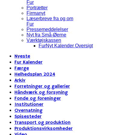
Fur
Portrætter
Firmanyt
Læserbreve fra og om
Fur
Pressemeddelelser
Nyt fra Små-Øerne
Værktøjskassen
FurNyt Kalender Oversigt
Nyeste
Fur Kalender
Færge
Helhedsplan 2024
Arkiv
Forretninger og gallerier
Håndværk og forsyning
Fonde og foreninger
Institutioner
Overnatning
Spisesteder
Transport og produktion
Produktionsvirksomheder
Video