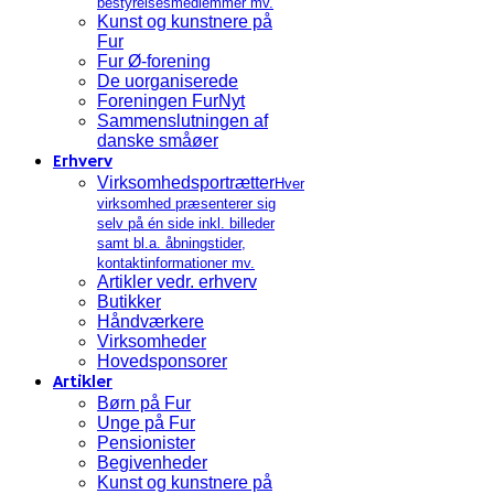
bestyrelsesmedlemmer mv.
Kunst og kunstnere på
Fur
Fur Ø-forening
De uorganiserede
Foreningen FurNyt
Sammenslutningen af
danske småøer
Erhverv
Virksomhedsportrætter
Hver
virksomhed præsenterer sig
selv på én side inkl. billeder
samt bl.a. åbningstider,
kontaktinformationer mv.
Artikler vedr. erhverv
Butikker
Håndværkere
Virksomheder
Hovedsponsorer
Artikler
Børn på Fur
Unge på Fur
Pensionister
Begivenheder
Kunst og kunstnere på