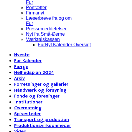
Fur
Portrætter
Firmanyt
Læserbreve fra og om
Fur
Pressemeddelelser
Nyt fra Små-Øerne
Værktøjskassen
FurNyt Kalender Oversigt
Nyeste
Fur Kalender
Færge
Helhedsplan 2024
Arkiv
Forretninger og gallerier
Håndværk og forsyning
Fonde og foreninger
Institutioner
Overnatning
Spisesteder
Transport og produktion
Produktionsvirksomheder
Video