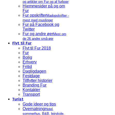
og artikler om Fur og af furboer
Hjemmesider på og om
Fur
Fur opskrifter
Madopskrifter -
mest med muslinger
Fur på Facebook og
Twitter
Fur og andre øer
Mest om
de 26 andre små-øer
Flyt til Fur
Flyt til Fur 2018
Fur
Bolig
Erhverv
Fritid
Dagligdagen
Festdage
Tilflytter historier
Branding Fur
Kontakter
Transport
Turist
Gode ideer og tips
Overnatning
Hotel,
sommerhus, B&B, lejrskole,