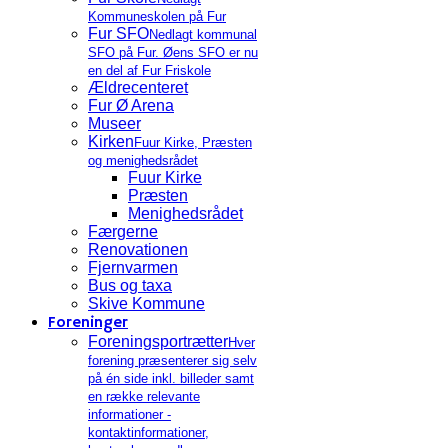
Kommuneskolen på Fur
Fur SFO
Nedlagt kommunal
SFO på Fur. Øens SFO er nu
en del af Fur Friskole
Ældrecenteret
Fur Ø Arena
Museer
Kirken
Fuur Kirke, Præsten
og menighedsrådet
Fuur Kirke
Præsten
Menighedsrådet
Færgerne
Renovationen
Fjernvarmen
Bus og taxa
Skive Kommune
Foreninger
Foreningsportrætter
Hver
forening præsenterer sig selv
på én side inkl. billeder samt
en række relevante
informationer -
kontaktinformationer,