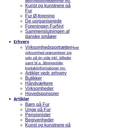
bestyrelsesmedlemmer mv.
Kunst og kunstnere på
Fur
Fur Ø-forening
De uorganiserede
Foreningen FurNyt
Sammenslutningen af
danske småøer
Erhverv
Virksomhedsportrætter
Hver
virksomhed præsenterer sig
selv på én side inkl. billeder
samt bl.a. åbningstider,
kontaktinformationer mv.
Artikler vedr. erhverv
Butikker
Håndværkere
Virksomheder
Hovedsponsorer
Artikler
Børn på Fur
Unge på Fur
Pensionister
Begivenheder
Kunst og kunstnere på