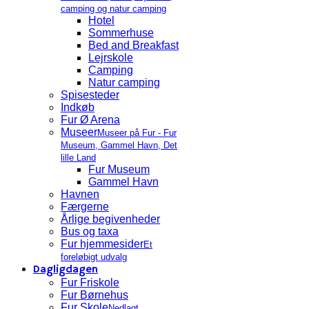
camping og natur camping
Hotel
Sommerhuse
Bed and Breakfast
Lejrskole
Camping
Natur camping
Spisesteder
Indkøb
Fur Ø Arena
Museer
Museer på Fur - Fur
Museum, Gammel Havn, Det
lille Land
Fur Museum
Gammel Havn
Havnen
Færgerne
Årlige begivenheder
Bus og taxa
Fur hjemmesider
Et
foreløbigt udvalg
Dagligdagen
Fur Friskole
Fur Børnehus
Fur Skole
Nedlagt