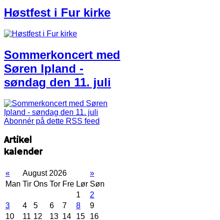
Høstfest i Fur kirke
Sommerkoncert med
Søren Ipland -
søndag den 11. juli
Abonnér på dette RSS feed
Artikel
kalender
«
August 2026
»
Man
Tir
Ons
Tor
Fre
Lør
Søn
1
2
3
4
5
6
7
8
9
10
11
12
13
14
15
16