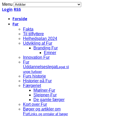
Menu
Login
RSS
Forside
Fur
Fakta
Til tilflyttere
Helhedsplan 2024
Udvikling af Fur
Branding Fur
Emner
Innovation Fur
Fur
Uddannelseslegat
Legat til
unge furboer
Furs historie
Historier på Fur
Færgeriet
Mjølner-Fur
Sleipner-Fur
De gamle færger
Kort over Fur
Bøger og artikler om
Fur
Links og omtaler af bøger