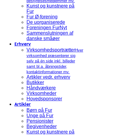
bestyrelsesmedlemmer mv.
Kunst og kunstnere på
Fur
Fur Ø-forening
De uorganiserede
Foreningen FurNyt
Sammenslutningen af
danske småøer
Erhverv
Virksomhedsportrætter
Hver
virksomhed præsenterer sig
selv på én side inkl. billeder
samt bl.a. åbningstider,
kontaktinformationer mv.
Artikler vedr. erhverv
Butikker
Håndværkere
Virksomheder
Hovedsponsorer
Artikler
Børn på Fur
Unge på Fur
Pensionister
Begivenheder
Kunst og kunstnere på