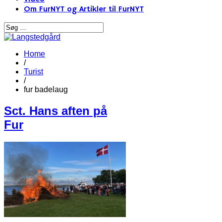
Om FurNYT og Artikler til FurNYT
Home
/
Turist
/
fur badelaug
Sct. Hans aften på
Fur