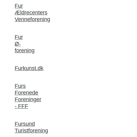
Fur
Ældrecenters
Venneforening
Fur
Ø-
forening
Furkunst.dk
Furs
Forenede
Foreninger
- FFF
Fursund
Turistforening