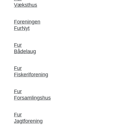
Væksthus
Foreningen
FurNyt
Fur
Bådelaug
Fur
Fiskeriforening
Fur
Forsamlingshus
Fur
Jagtforening