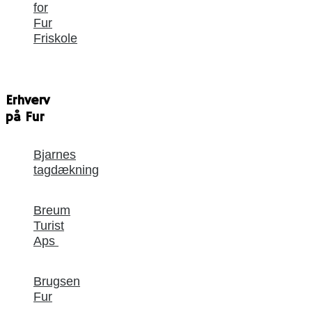
for
Fur
Friskole
Erhverv
på Fur
Bjarnes
tagdækning
Breum
Turist
Aps
Brugsen
Fur