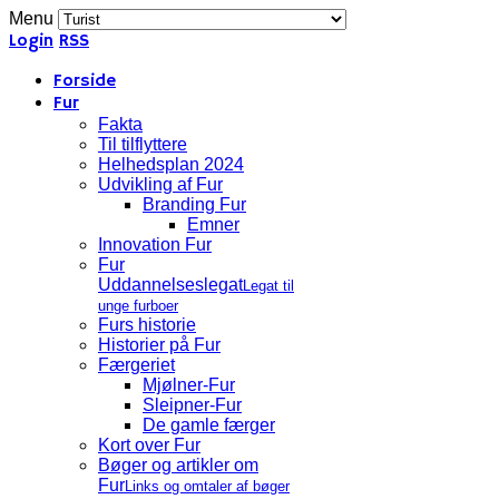
Menu
Login
RSS
Forside
Fur
Fakta
Til tilflyttere
Helhedsplan 2024
Udvikling af Fur
Branding Fur
Emner
Innovation Fur
Fur
Uddannelseslegat
Legat til
unge furboer
Furs historie
Historier på Fur
Færgeriet
Mjølner-Fur
Sleipner-Fur
De gamle færger
Kort over Fur
Bøger og artikler om
Fur
Links og omtaler af bøger