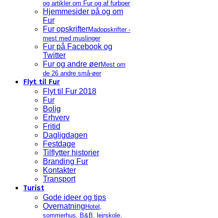
og artikler om Fur og af furboer
Hjemmesider på og om
Fur
Fur opskrifter
Madopskrifter -
mest med muslinger
Fur på Facebook og
Twitter
Fur og andre øer
Mest om
de 26 andre små-øer
Flyt til Fur
Flyt til Fur 2018
Fur
Bolig
Erhverv
Fritid
Dagligdagen
Festdage
Tilflytter historier
Branding Fur
Kontakter
Transport
Turist
Gode ideer og tips
Overnatning
Hotel,
sommerhus, B&B, lejrskole,