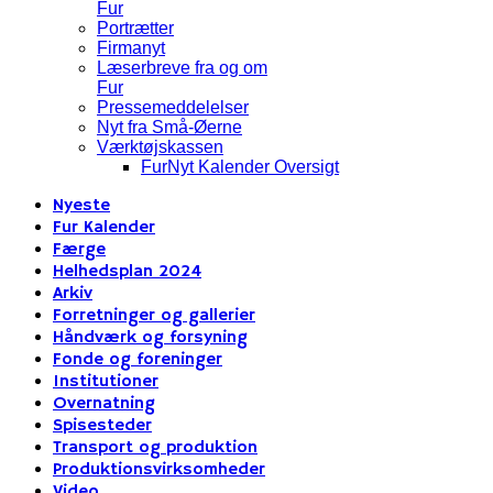
Fur
Portrætter
Firmanyt
Læserbreve fra og om
Fur
Pressemeddelelser
Nyt fra Små-Øerne
Værktøjskassen
FurNyt Kalender Oversigt
Nyeste
Fur Kalender
Færge
Helhedsplan 2024
Arkiv
Forretninger og gallerier
Håndværk og forsyning
Fonde og foreninger
Institutioner
Overnatning
Spisesteder
Transport og produktion
Produktionsvirksomheder
Video