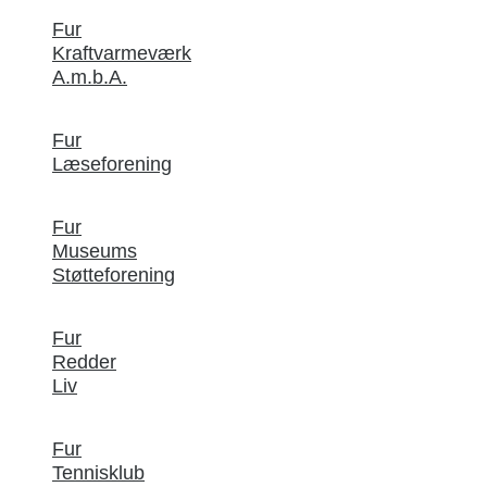
Fur
Kraftvarmeværk
A.m.b.A.
Fur
Læseforening
Fur
Museums
Støtteforening
Fur
Redder
Liv
Fur
Tennisklub