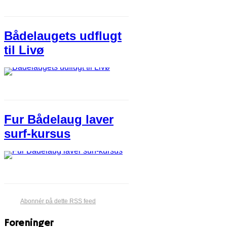
Bådelaugets udflugt
til Livø
Fur Bådelaug laver
surf-kursus
Abonnér på dette RSS feed
Foreninger