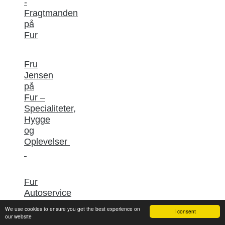
-
Fragtmanden
på
Fur
Fru
Jensen
på
Fur –
Specialiteter,
Hygge
og
Oplevelser
Fur
Autoservice
We use cookies to ensure you get the best experience on
I consent
our website
Fur