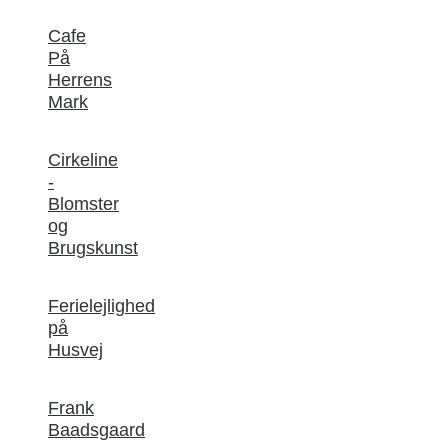
Cafe
På
Herrens
Mark
Cirkeline
-
Blomster
og
Brugskunst
Ferielejlighed
på
Husvej
Frank
Baadsgaard