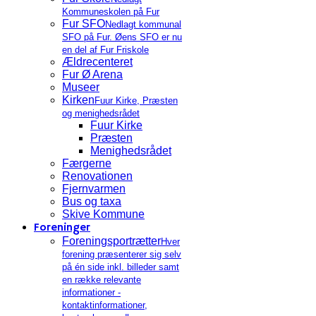
Kommuneskolen på Fur
Fur SFO
Nedlagt kommunal
SFO på Fur. Øens SFO er nu
en del af Fur Friskole
Ældrecenteret
Fur Ø Arena
Museer
Kirken
Fuur Kirke, Præsten
og menighedsrådet
Fuur Kirke
Præsten
Menighedsrådet
Færgerne
Renovationen
Fjernvarmen
Bus og taxa
Skive Kommune
Foreninger
Foreningsportrætter
Hver
forening præsenterer sig selv
på én side inkl. billeder samt
en række relevante
informationer -
kontaktinformationer,