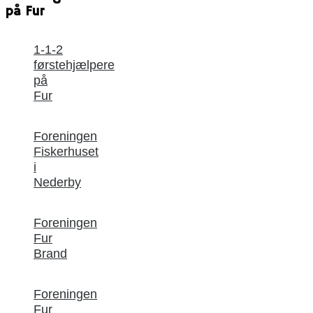
på Fur
1-1-2
førstehjælpere
på
Fur
Foreningen
Fiskerhuset
i
Nederby
Foreningen
Fur
Brand
Foreningen
Fur