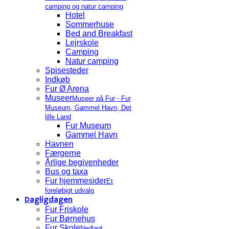
camping og natur camping
Hotel
Sommerhuse
Bed and Breakfast
Lejrskole
Camping
Natur camping
Spisesteder
Indkøb
Fur Ø Arena
Museer
Museer på Fur - Fur
Museum, Gammel Havn, Det
lille Land
Fur Museum
Gammel Havn
Havnen
Færgerne
Årlige begivenheder
Bus og taxa
Fur hjemmesider
Et
foreløbigt udvalg
Dagligdagen
Fur Friskole
Fur Børnehus
Fur Skole
Nedlagt