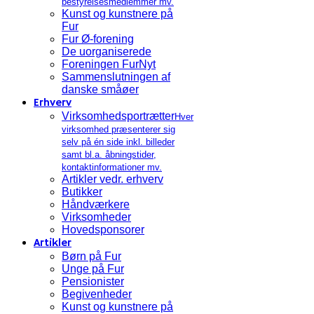
bestyrelsesmedlemmer mv.
Kunst og kunstnere på
Fur
Fur Ø-forening
De uorganiserede
Foreningen FurNyt
Sammenslutningen af
danske småøer
Erhverv
Virksomhedsportrætter
Hver
virksomhed præsenterer sig
selv på én side inkl. billeder
samt bl.a. åbningstider,
kontaktinformationer mv.
Artikler vedr. erhverv
Butikker
Håndværkere
Virksomheder
Hovedsponsorer
Artikler
Børn på Fur
Unge på Fur
Pensionister
Begivenheder
Kunst og kunstnere på