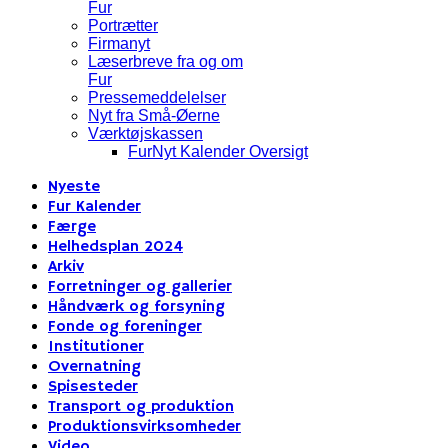
Fur
Portrætter
Firmanyt
Læserbreve fra og om
Fur
Pressemeddelelser
Nyt fra Små-Øerne
Værktøjskassen
FurNyt Kalender Oversigt
Nyeste
Fur Kalender
Færge
Helhedsplan 2024
Arkiv
Forretninger og gallerier
Håndværk og forsyning
Fonde og foreninger
Institutioner
Overnatning
Spisesteder
Transport og produktion
Produktionsvirksomheder
Video