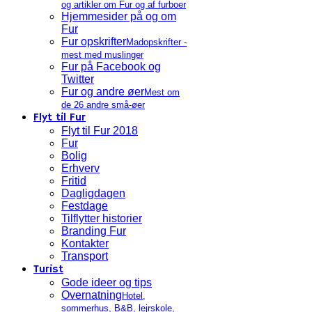
og artikler om Fur og af furboer
Hjemmesider på og om
Fur
Fur opskrifter
Madopskrifter -
mest med muslinger
Fur på Facebook og
Twitter
Fur og andre øer
Mest om
de 26 andre små-øer
Flyt til Fur
Flyt til Fur 2018
Fur
Bolig
Erhverv
Fritid
Dagligdagen
Festdage
Tilflytter historier
Branding Fur
Kontakter
Transport
Turist
Gode ideer og tips
Overnatning
Hotel,
sommerhus, B&B, lejrskole,