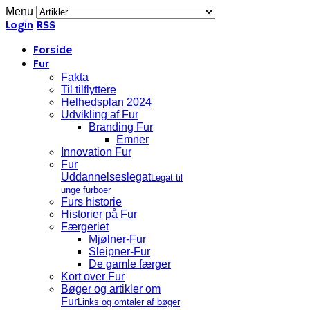
Menu
Login
RSS
Forside
Fur
Fakta
Til tilflyttere
Helhedsplan 2024
Udvikling af Fur
Branding Fur
Emner
Innovation Fur
Fur
Uddannelseslegat
Legat til
unge furboer
Furs historie
Historier på Fur
Færgeriet
Mjølner-Fur
Sleipner-Fur
De gamle færger
Kort over Fur
Bøger og artikler om
Fur
Links og omtaler af bøger