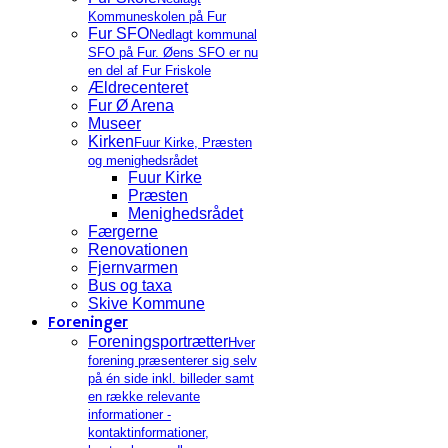
Kommuneskolen på Fur
Fur SFO
Nedlagt kommunal
SFO på Fur. Øens SFO er nu
en del af Fur Friskole
Ældrecenteret
Fur Ø Arena
Museer
Kirken
Fuur Kirke, Præsten
og menighedsrådet
Fuur Kirke
Præsten
Menighedsrådet
Færgerne
Renovationen
Fjernvarmen
Bus og taxa
Skive Kommune
Foreninger
Foreningsportrætter
Hver
forening præsenterer sig selv
på én side inkl. billeder samt
en række relevante
informationer -
kontaktinformationer,