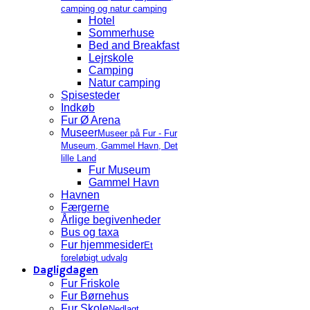
camping og natur camping
Hotel
Sommerhuse
Bed and Breakfast
Lejrskole
Camping
Natur camping
Spisesteder
Indkøb
Fur Ø Arena
Museer
Museer på Fur - Fur
Museum, Gammel Havn, Det
lille Land
Fur Museum
Gammel Havn
Havnen
Færgerne
Årlige begivenheder
Bus og taxa
Fur hjemmesider
Et
foreløbigt udvalg
Dagligdagen
Fur Friskole
Fur Børnehus
Fur Skole
Nedlagt