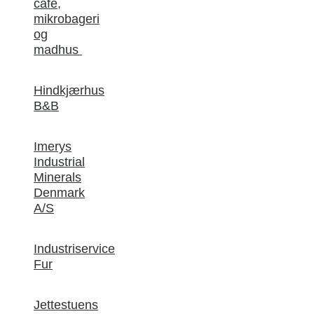
café,
mikrobageri
og
madhus
Hindkjærhus
B&B
Imerys
Industrial
Minerals
Denmark
A/S
Industriservice
Fur
Jettestuens