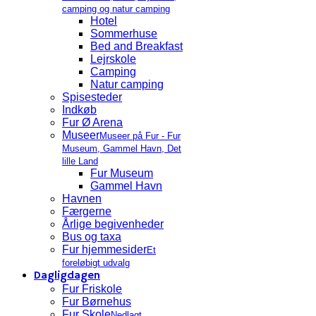
camping og natur camping
Hotel
Sommerhuse
Bed and Breakfast
Lejrskole
Camping
Natur camping
Spisesteder
Indkøb
Fur Ø Arena
Museer
Museer på Fur - Fur
Museum, Gammel Havn, Det
lille Land
Fur Museum
Gammel Havn
Havnen
Færgerne
Årlige begivenheder
Bus og taxa
Fur hjemmesider
Et
foreløbigt udvalg
Dagligdagen
Fur Friskole
Fur Børnehus
Fur Skole
Nedlagt