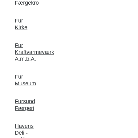
Færgekro
Fur
Kirke
Fur
Kraftvarmeværk
A.m.b.A.
Fur
Museum
Fursund
Færgeri
Havens
Deli -