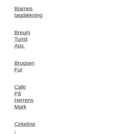
Bjarnes
tagdækning
Breum
Turist
Aps
Brugsen
Fur
Cafe
På
Herrens
Mark
Cirkeline
-