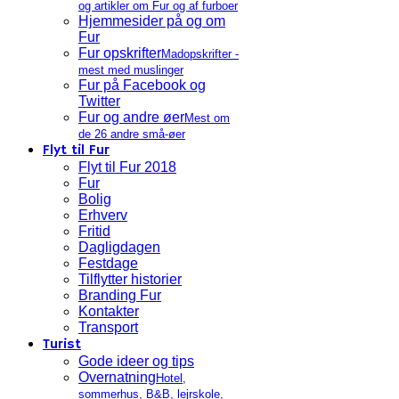
og artikler om Fur og af furboer
Hjemmesider på og om
Fur
Fur opskrifter
Madopskrifter -
mest med muslinger
Fur på Facebook og
Twitter
Fur og andre øer
Mest om
de 26 andre små-øer
Flyt til Fur
Flyt til Fur 2018
Fur
Bolig
Erhverv
Fritid
Dagligdagen
Festdage
Tilflytter historier
Branding Fur
Kontakter
Transport
Turist
Gode ideer og tips
Overnatning
Hotel,
sommerhus, B&B, lejrskole,