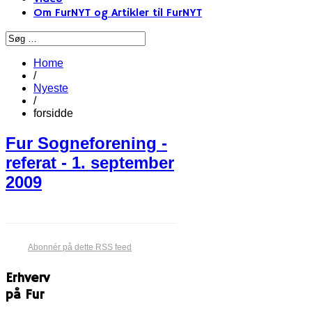
Om FurNYT og Artikler til FurNYT
Home
/
Nyeste
/
forsidde
Fur Sogneforening -
referat - 1. september
2009
Abonnér på dette RSS feed
Erhverv
på Fur