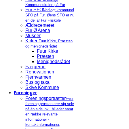
Kommuneskolen på Fur
Fur SFO
Nedlagt kommunal
SFO på Fur. Øens SFO er nu
en del af Fur Friskole
Ældrecenteret
Fur Ø Arena
Museer
Kirken
Fuur Kirke, Præsten
og menighedsrådet
Fuur Kirke
Præsten
Menighedsrådet
Færgerne
Renovationen
Fjernvarmen
Bus og taxa
Skive Kommune
Foreninger
Foreningsportrætter
Hver
forening præsenterer sig selv
på én side inkl. billeder samt
en række relevante
informationer -
kontaktinformationer,