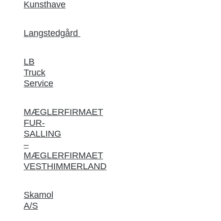
Kunsthave
Langstedgård
LB
Truck
Service
MÆGLERFIRMAET
FUR-
SALLING
–
MÆGLERFIRMAET
VESTHIMMERLAND
Skamol
A/S