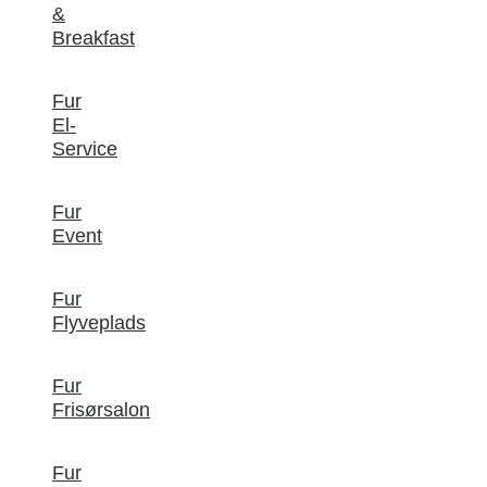
&
Breakfast
Fur
El-
Service
Fur
Event
Fur
Flyveplads
Fur
Frisørsalon
Fur