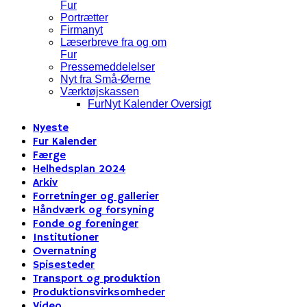
Fur
Portrætter
Firmanyt
Læserbreve fra og om
Fur
Pressemeddelelser
Nyt fra Små-Øerne
Værktøjskassen
FurNyt Kalender Oversigt
Nyeste
Fur Kalender
Færge
Helhedsplan 2024
Arkiv
Forretninger og gallerier
Håndværk og forsyning
Fonde og foreninger
Institutioner
Overnatning
Spisesteder
Transport og produktion
Produktionsvirksomheder
Video