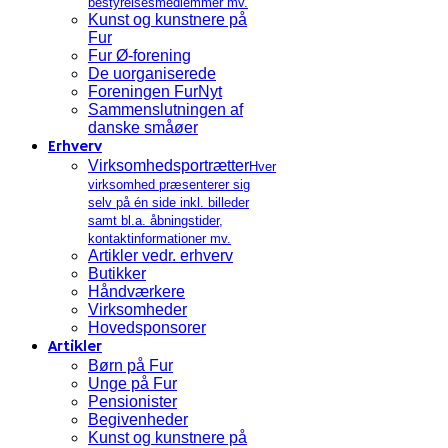
bestyrelsesmedlemmer mv.
Kunst og kunstnere på
Fur
Fur Ø-forening
De uorganiserede
Foreningen FurNyt
Sammenslutningen af
danske småøer
Erhverv
Virksomhedsportrætter
Hver
virksomhed præsenterer sig
selv på én side inkl. billeder
samt bl.a. åbningstider,
kontaktinformationer mv.
Artikler vedr. erhverv
Butikker
Håndværkere
Virksomheder
Hovedsponsorer
Artikler
Børn på Fur
Unge på Fur
Pensionister
Begivenheder
Kunst og kunstnere på