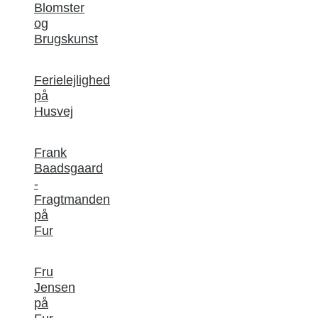
Blomster
og
Brugskunst
Ferielejlighed
på
Husvej
Frank
Baadsgaard
-
Fragtmanden
på
Fur
Fru
Jensen
på