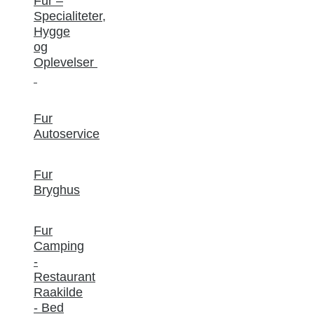
Fur –
Specialiteter,
Hygge
og
Oplevelser
Fur
Autoservice
Fur
Bryghus
Fur
Camping
-
Restaurant
Raakilde
- Bed