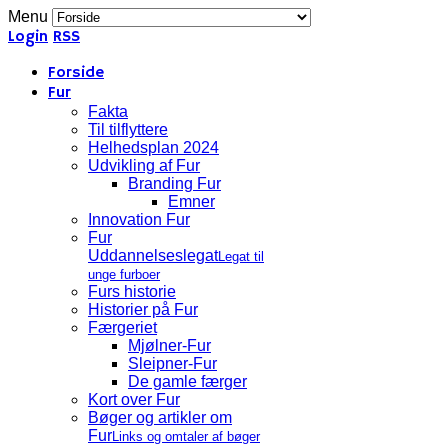
Menu
Login
RSS
Forside
Fur
Fakta
Til tilflyttere
Helhedsplan 2024
Udvikling af Fur
Branding Fur
Emner
Innovation Fur
Fur
Uddannelseslegat
Legat til
unge furboer
Furs historie
Historier på Fur
Færgeriet
Mjølner-Fur
Sleipner-Fur
De gamle færger
Kort over Fur
Bøger og artikler om
Fur
Links og omtaler af bøger