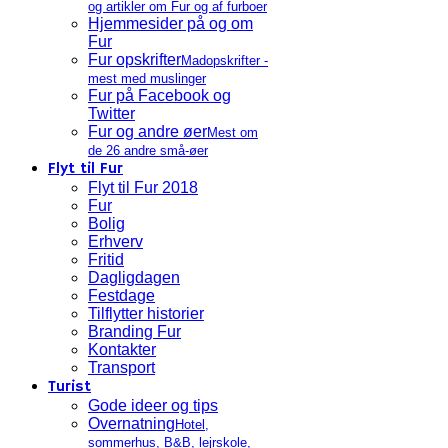
og artikler om Fur og af furboer
Hjemmesider på og om
Fur
Fur opskrifter
Madopskrifter -
mest med muslinger
Fur på Facebook og
Twitter
Fur og andre øer
Mest om
de 26 andre små-øer
Flyt til Fur
Flyt til Fur 2018
Fur
Bolig
Erhverv
Fritid
Dagligdagen
Festdage
Tilflytter historier
Branding Fur
Kontakter
Transport
Turist
Gode ideer og tips
Overnatning
Hotel,
sommerhus, B&B, lejrskole,