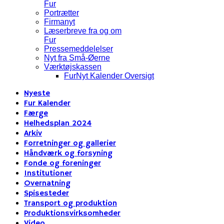
Fur
Portrætter
Firmanyt
Læserbreve fra og om
Fur
Pressemeddelelser
Nyt fra Små-Øerne
Værktøjskassen
FurNyt Kalender Oversigt
Nyeste
Fur Kalender
Færge
Helhedsplan 2024
Arkiv
Forretninger og gallerier
Håndværk og forsyning
Fonde og foreninger
Institutioner
Overnatning
Spisesteder
Transport og produktion
Produktionsvirksomheder
Video