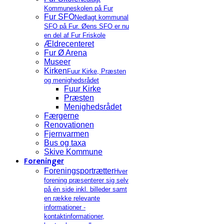
Kommuneskolen på Fur
Fur SFO
Nedlagt kommunal
SFO på Fur. Øens SFO er nu
en del af Fur Friskole
Ældrecenteret
Fur Ø Arena
Museer
Kirken
Fuur Kirke, Præsten
og menighedsrådet
Fuur Kirke
Præsten
Menighedsrådet
Færgerne
Renovationen
Fjernvarmen
Bus og taxa
Skive Kommune
Foreninger
Foreningsportrætter
Hver
forening præsenterer sig selv
på én side inkl. billeder samt
en række relevante
informationer -
kontaktinformationer,