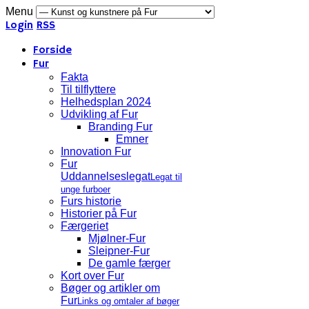
Menu
Login
RSS
Forside
Fur
Fakta
Til tilflyttere
Helhedsplan 2024
Udvikling af Fur
Branding Fur
Emner
Innovation Fur
Fur
Uddannelseslegat
Legat til
unge furboer
Furs historie
Historier på Fur
Færgeriet
Mjølner-Fur
Sleipner-Fur
De gamle færger
Kort over Fur
Bøger og artikler om
Fur
Links og omtaler af bøger