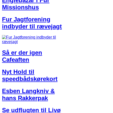
Englebazar i Fur
Missionshus
Fur Jagtforening
indbyder til rævejagt
Så er der igen
Cafeaften
Nyt Hold til
speedbådskørekort
Esben Langkniv &
hans Rakkerpak
Se udflugten til Livø