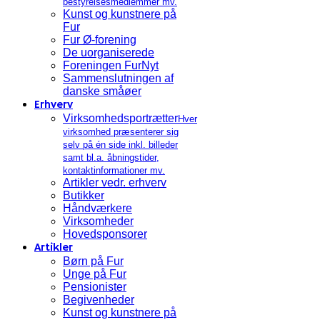
bestyrelsesmedlemmer mv.
Kunst og kunstnere på
Fur
Fur Ø-forening
De uorganiserede
Foreningen FurNyt
Sammenslutningen af
danske småøer
Erhverv
Virksomhedsportrætter
Hver
virksomhed præsenterer sig
selv på én side inkl. billeder
samt bl.a. åbningstider,
kontaktinformationer mv.
Artikler vedr. erhverv
Butikker
Håndværkere
Virksomheder
Hovedsponsorer
Artikler
Børn på Fur
Unge på Fur
Pensionister
Begivenheder
Kunst og kunstnere på