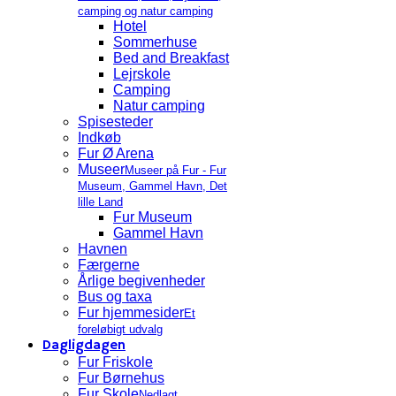
camping og natur camping
Hotel
Sommerhuse
Bed and Breakfast
Lejrskole
Camping
Natur camping
Spisesteder
Indkøb
Fur Ø Arena
Museer
Museer på Fur - Fur
Museum, Gammel Havn, Det
lille Land
Fur Museum
Gammel Havn
Havnen
Færgerne
Årlige begivenheder
Bus og taxa
Fur hjemmesider
Et
foreløbigt udvalg
Dagligdagen
Fur Friskole
Fur Børnehus
Fur Skole
Nedlagt