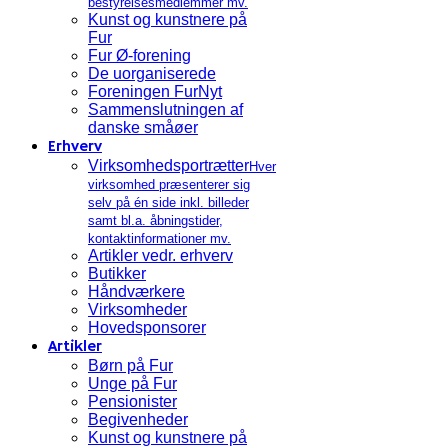
bestyrelsesmedlemmer mv.
Kunst og kunstnere på
Fur
Fur Ø-forening
De uorganiserede
Foreningen FurNyt
Sammenslutningen af
danske småøer
Erhverv
Virksomhedsportrætter
Hver
virksomhed præsenterer sig
selv på én side inkl. billeder
samt bl.a. åbningstider,
kontaktinformationer mv.
Artikler vedr. erhverv
Butikker
Håndværkere
Virksomheder
Hovedsponsorer
Artikler
Børn på Fur
Unge på Fur
Pensionister
Begivenheder
Kunst og kunstnere på