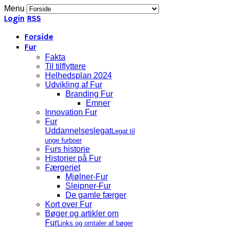
Menu
Login
RSS
Forside
Fur
Fakta
Til tilflyttere
Helhedsplan 2024
Udvikling af Fur
Branding Fur
Emner
Innovation Fur
Fur
Uddannelseslegat
Legat til
unge furboer
Furs historie
Historier på Fur
Færgeriet
Mjølner-Fur
Sleipner-Fur
De gamle færger
Kort over Fur
Bøger og artikler om
Fur
Links og omtaler af bøger