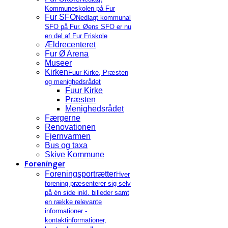
Kommuneskolen på Fur
Fur SFO
Nedlagt kommunal
SFO på Fur. Øens SFO er nu
en del af Fur Friskole
Ældrecenteret
Fur Ø Arena
Museer
Kirken
Fuur Kirke, Præsten
og menighedsrådet
Fuur Kirke
Præsten
Menighedsrådet
Færgerne
Renovationen
Fjernvarmen
Bus og taxa
Skive Kommune
Foreninger
Foreningsportrætter
Hver
forening præsenterer sig selv
på én side inkl. billeder samt
en række relevante
informationer -
kontaktinformationer,