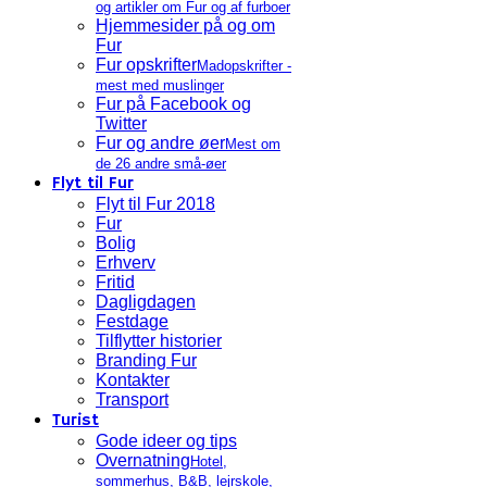
og artikler om Fur og af furboer
Hjemmesider på og om
Fur
Fur opskrifter
Madopskrifter -
mest med muslinger
Fur på Facebook og
Twitter
Fur og andre øer
Mest om
de 26 andre små-øer
Flyt til Fur
Flyt til Fur 2018
Fur
Bolig
Erhverv
Fritid
Dagligdagen
Festdage
Tilflytter historier
Branding Fur
Kontakter
Transport
Turist
Gode ideer og tips
Overnatning
Hotel,
sommerhus, B&B, lejrskole,