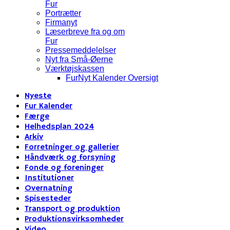
Fur
Portrætter
Firmanyt
Læserbreve fra og om
Fur
Pressemeddelelser
Nyt fra Små-Øerne
Værktøjskassen
FurNyt Kalender Oversigt
Nyeste
Fur Kalender
Færge
Helhedsplan 2024
Arkiv
Forretninger og gallerier
Håndværk og forsyning
Fonde og foreninger
Institutioner
Overnatning
Spisesteder
Transport og produktion
Produktionsvirksomheder
Video