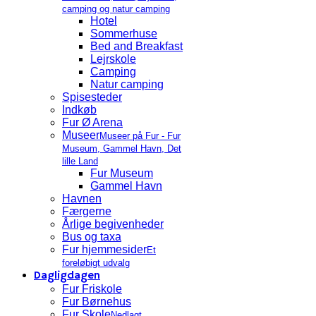
camping og natur camping
Hotel
Sommerhuse
Bed and Breakfast
Lejrskole
Camping
Natur camping
Spisesteder
Indkøb
Fur Ø Arena
Museer
Museer på Fur - Fur
Museum, Gammel Havn, Det
lille Land
Fur Museum
Gammel Havn
Havnen
Færgerne
Årlige begivenheder
Bus og taxa
Fur hjemmesider
Et
foreløbigt udvalg
Dagligdagen
Fur Friskole
Fur Børnehus
Fur Skole
Nedlagt