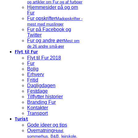
og artikler om Fur og af furboer
Hjemmesider på og om
Fur
Fur opskrifter
Madopskrifter -
mest med muslinger
Fur på Facebook og
Twitter
Fur og andre øer
Mest om
de 26 andre små-øer
Flyt til Fur
Flyt til Fur 2018
Fur
Bolig
Erhverv
Fritid
Dagligdagen
Festdage
Tilflytter historier
Branding Fur
Kontakter
Transport
Turist
Gode ideer og tips
Overnatning
Hotel,
sommerhus, B&B, lejrskole,