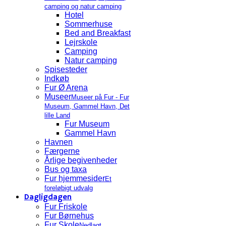
camping og natur camping
Hotel
Sommerhuse
Bed and Breakfast
Lejrskole
Camping
Natur camping
Spisesteder
Indkøb
Fur Ø Arena
Museer
Museer på Fur - Fur
Museum, Gammel Havn, Det
lille Land
Fur Museum
Gammel Havn
Havnen
Færgerne
Årlige begivenheder
Bus og taxa
Fur hjemmesider
Et
foreløbigt udvalg
Dagligdagen
Fur Friskole
Fur Børnehus
Fur Skole
Nedlagt