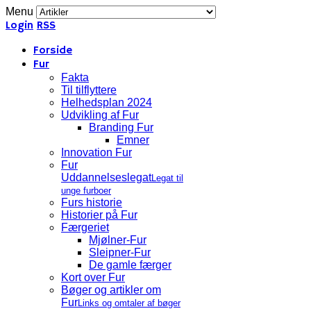
Menu
Login
RSS
Forside
Fur
Fakta
Til tilflyttere
Helhedsplan 2024
Udvikling af Fur
Branding Fur
Emner
Innovation Fur
Fur
Uddannelseslegat
Legat til
unge furboer
Furs historie
Historier på Fur
Færgeriet
Mjølner-Fur
Sleipner-Fur
De gamle færger
Kort over Fur
Bøger og artikler om
Fur
Links og omtaler af bøger