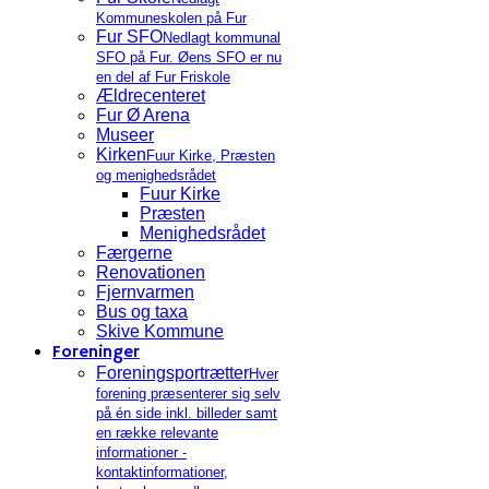
Kommuneskolen på Fur
Fur SFO
Nedlagt kommunal
SFO på Fur. Øens SFO er nu
en del af Fur Friskole
Ældrecenteret
Fur Ø Arena
Museer
Kirken
Fuur Kirke, Præsten
og menighedsrådet
Fuur Kirke
Præsten
Menighedsrådet
Færgerne
Renovationen
Fjernvarmen
Bus og taxa
Skive Kommune
Foreninger
Foreningsportrætter
Hver
forening præsenterer sig selv
på én side inkl. billeder samt
en række relevante
informationer -
kontaktinformationer,