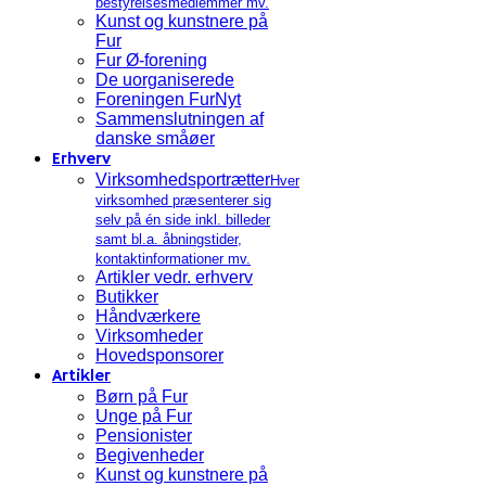
bestyrelsesmedlemmer mv.
Kunst og kunstnere på
Fur
Fur Ø-forening
De uorganiserede
Foreningen FurNyt
Sammenslutningen af
danske småøer
Erhverv
Virksomhedsportrætter
Hver
virksomhed præsenterer sig
selv på én side inkl. billeder
samt bl.a. åbningstider,
kontaktinformationer mv.
Artikler vedr. erhverv
Butikker
Håndværkere
Virksomheder
Hovedsponsorer
Artikler
Børn på Fur
Unge på Fur
Pensionister
Begivenheder
Kunst og kunstnere på