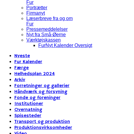
Fur
Portrætter
Firmanyt
Læserbreve fra og om
Fur
Pressemeddelelser
Nyt fra Små-Øerne
Værktøjskassen
FurNyt Kalender Oversigt
Nyeste
Fur Kalender
Færge
Helhedsplan 2024
Arkiv
Forretninger og gallerier
Håndværk og forsyning
Fonde og foreninger
Institutioner
Overnatning
Spisesteder
Transport og produktion
Produktionsvirksomheder
Video