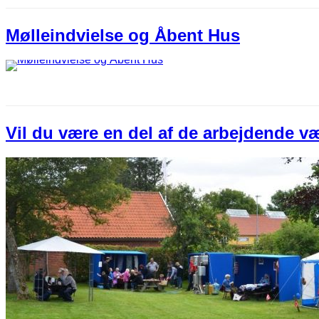
Mølleindvielse og Åbent Hus
Vil du være en del af de arbejdende v