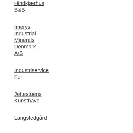
Hindkjærhus
B&B
Imerys
Industrial
Minerals
Denmark
A/S
Industriservice
Fur
Jettestuens
Kunsthave
Langstedgård