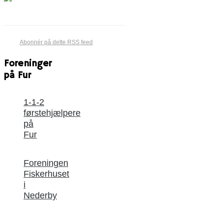
Abonnér på dette RSS feed
Foreninger
på Fur
1-1-2
førstehjælpere
på
Fur
Foreningen
Fiskerhuset
i
Nederby