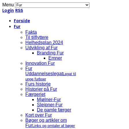
Menu
Login
RSS
Forside
Fur
Fakta
Til tilflyttere
Helhedsplan 2024
Udvikling af Fur
Branding Fur
Emner
Innovation Fur
Fur
Uddannelseslegat
Legat til
unge furboer
Furs historie
Historier på Fur
Færgeriet
Mjølner-Fur
Sleipner-Fur
De gamle færger
Kort over Fur
Bøger og artikler om
Fur
Links og omtaler af bøger