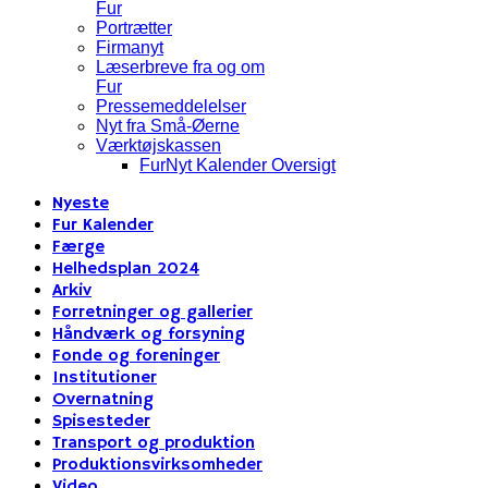
Fur
Portrætter
Firmanyt
Læserbreve fra og om
Fur
Pressemeddelelser
Nyt fra Små-Øerne
Værktøjskassen
FurNyt Kalender Oversigt
Nyeste
Fur Kalender
Færge
Helhedsplan 2024
Arkiv
Forretninger og gallerier
Håndværk og forsyning
Fonde og foreninger
Institutioner
Overnatning
Spisesteder
Transport og produktion
Produktionsvirksomheder
Video