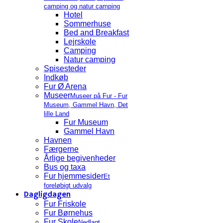
camping og natur camping
Hotel
Sommerhuse
Bed and Breakfast
Lejrskole
Camping
Natur camping
Spisesteder
Indkøb
Fur Ø Arena
Museer
Museer på Fur - Fur
Museum, Gammel Havn, Det
lille Land
Fur Museum
Gammel Havn
Havnen
Færgerne
Årlige begivenheder
Bus og taxa
Fur hjemmesider
Et
foreløbigt udvalg
Dagligdagen
Fur Friskole
Fur Børnehus
Fur Skole
Nedlagt