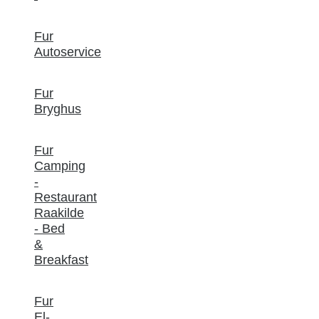
Fur
Autoservice
Fur
Bryghus
Fur
Camping
-
Restaurant
Raakilde
- Bed
&
Breakfast
Fur
El-