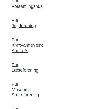
Fur
Forsamlingshus
Fur
Jagtforening
Fur
Kraftvarmeværk
A.m.b.A.
Fur
Læseforening
Fur
Museums
Støtteforening
Fur