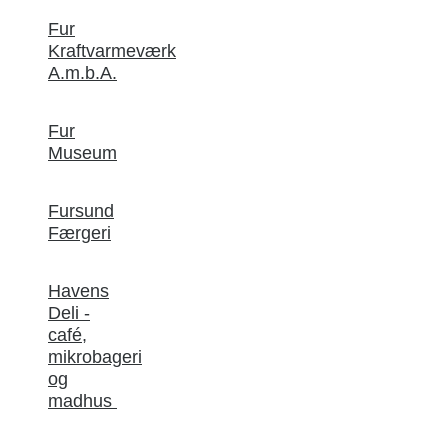
Fur
Kraftvarmeværk
A.m.b.A.
Fur
Museum
Fursund
Færgeri
Havens
Deli -
café,
mikrobageri
og
madhus