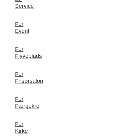
Service
Fur
Event
Fur
Flyveplads
Fur
Frisørsalon
Fur
Færgekro
Fur
Kirke