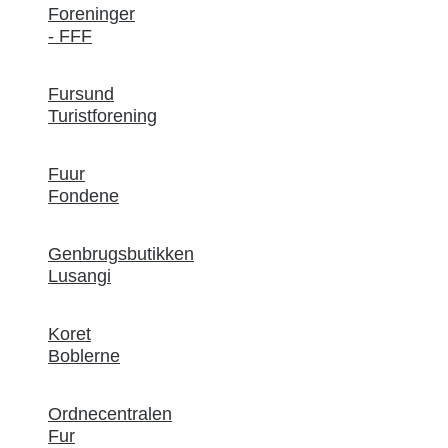
Foreninger
- FFF
Fursund
Turistforening
Fuur
Fondene
Genbrugsbutikken
Lusangi
Koret
Boblerne
Ordnecentralen
Fur