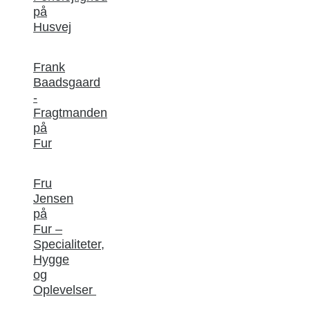
på
Husvej
Frank
Baadsgaard
-
Fragtmanden
på
Fur
Fru
Jensen
på
Fur –
Specialiteter,
Hygge
og
Oplevelser