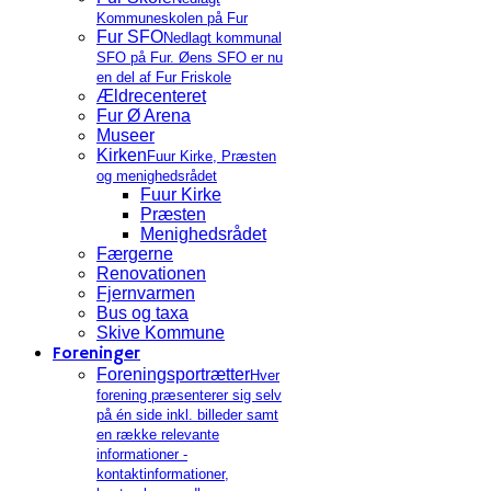
Kommuneskolen på Fur
Fur SFO
Nedlagt kommunal
SFO på Fur. Øens SFO er nu
en del af Fur Friskole
Ældrecenteret
Fur Ø Arena
Museer
Kirken
Fuur Kirke, Præsten
og menighedsrådet
Fuur Kirke
Præsten
Menighedsrådet
Færgerne
Renovationen
Fjernvarmen
Bus og taxa
Skive Kommune
Foreninger
Foreningsportrætter
Hver
forening præsenterer sig selv
på én side inkl. billeder samt
en række relevante
informationer -
kontaktinformationer,