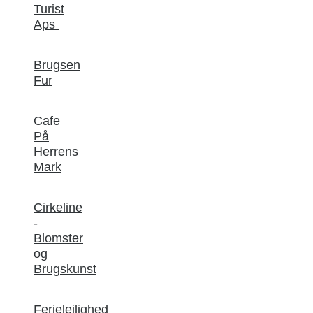
Turist
Aps
Brugsen
Fur
Cafe
På
Herrens
Mark
Cirkeline
-
Blomster
og
Brugskunst
Ferielejlighed