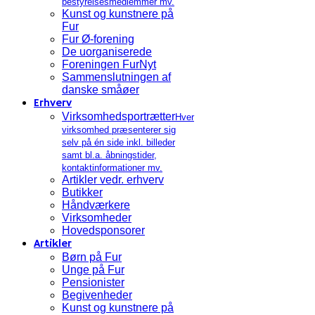
bestyrelsesmedlemmer mv.
Kunst og kunstnere på
Fur
Fur Ø-forening
De uorganiserede
Foreningen FurNyt
Sammenslutningen af
danske småøer
Erhverv
Virksomhedsportrætter
Hver
virksomhed præsenterer sig
selv på én side inkl. billeder
samt bl.a. åbningstider,
kontaktinformationer mv.
Artikler vedr. erhverv
Butikker
Håndværkere
Virksomheder
Hovedsponsorer
Artikler
Børn på Fur
Unge på Fur
Pensionister
Begivenheder
Kunst og kunstnere på