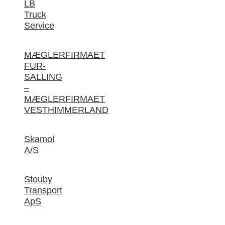
LB
Truck
Service
MÆGLERFIRMAET
FUR-
SALLING
–
MÆGLERFIRMAET
VESTHIMMERLAND
Skamol
A/S
Stouby
Transport
ApS