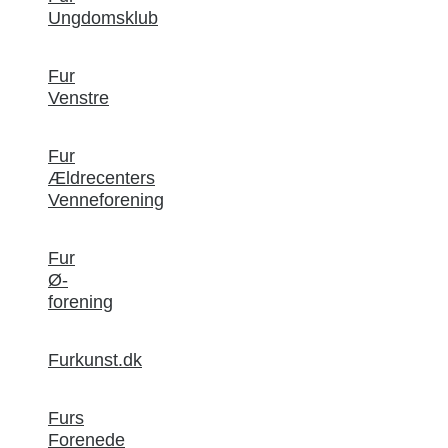
Ungdomsklub
Fur
Venstre
Fur
Ældrecenters
Venneforening
Fur
Ø-
forening
Furkunst.dk
Furs
Forenede