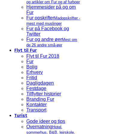
og artikler om Fur og af furboer
Hjemmesider på og om
Fur
Fur opskrifter
Madopskrifter -
mest med muslinger
Fur på Facebook og
Twitter
Fur og andre øer
Mest om
de 26 andre små-øer
Flyt til Fur
Flyt til Fur 2018
Fur
Bolig
Erhverv
Fritid
Dagligdagen
Festdage
Tilflytter historier
Branding Fur
Kontakter
Transport
Turist
Gode ideer og tips
Overnatning
Hotel,
sommerhus, B&B, lejrskole,