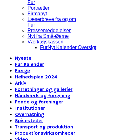
Fur
Portrætter
Firmanyt
Læserbreve fra og om
Fur
Pressemeddelelser
Nyt fra Små-Øerne
Værktøjskassen
FurNyt Kalender Oversigt
Nyeste
Fur Kalender
Færge
Helhedsplan 2024
Arkiv
Forretninger og gallerier
Håndværk og forsyning
Fonde og foreninger
Institutioner
Overnatning
Spisesteder
Transport og produktion
Produktionsvirksomheder
Video