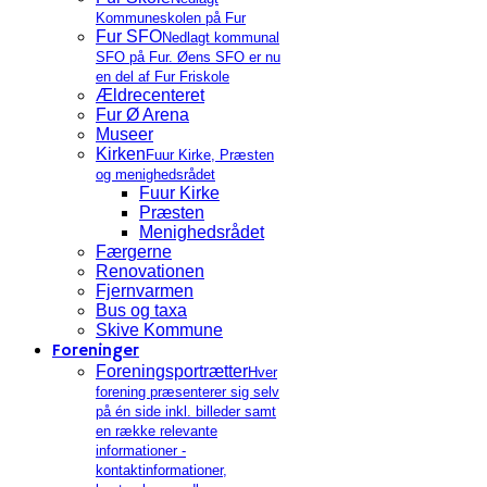
Kommuneskolen på Fur
Fur SFO
Nedlagt kommunal
SFO på Fur. Øens SFO er nu
en del af Fur Friskole
Ældrecenteret
Fur Ø Arena
Museer
Kirken
Fuur Kirke, Præsten
og menighedsrådet
Fuur Kirke
Præsten
Menighedsrådet
Færgerne
Renovationen
Fjernvarmen
Bus og taxa
Skive Kommune
Foreninger
Foreningsportrætter
Hver
forening præsenterer sig selv
på én side inkl. billeder samt
en række relevante
informationer -
kontaktinformationer,