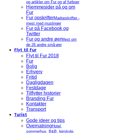
og artikler om Fur og af furboer
Hjemmesider på og om
Fur
Fur opskrifter
Madopskrifter -
mest med muslinger
Fur på Facebook og
Twitter
Fur og andre øer
Mest om
de 26 andre små-øer
Flyt til Fur
Flyt til Fur 2018
Fur
Bolig
Erhverv
Fritid
Dagligdagen
Festdage
Tilflytter historier
Branding Fur
Kontakter
Transport
Turist
Gode ideer og tips
Overnatning
Hotel,
sommerhus, B&B, lejrskole,