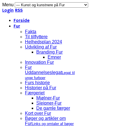
Menu
Login
RSS
Forside
Fur
Fakta
Til tilflyttere
Helhedsplan 2024
Udvikling af Fur
Branding Fur
Emner
Innovation Fur
Fur
Uddannelseslegat
Legat til
unge furboer
Furs historie
Historier på Fur
Færgeriet
Mjølner-Fur
Sleipner-Fur
De gamle færger
Kort over Fur
Bøger og artikler om
Fur
Links og omtaler af bøger