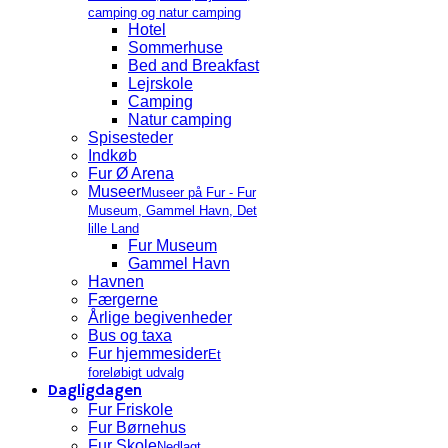
camping og natur camping
Hotel
Sommerhuse
Bed and Breakfast
Lejrskole
Camping
Natur camping
Spisesteder
Indkøb
Fur Ø Arena
Museer
Museer på Fur - Fur
Museum, Gammel Havn, Det
lille Land
Fur Museum
Gammel Havn
Havnen
Færgerne
Årlige begivenheder
Bus og taxa
Fur hjemmesider
Et
foreløbigt udvalg
Dagligdagen
Fur Friskole
Fur Børnehus
Fur Skole
Nedlagt