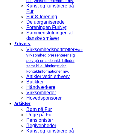
bestyrelsesmedlemmer mv.
Kunst og kunstnere på
Fur
Fur Ø-forening
De uorganiserede
Foreningen FurNyt
Sammenslutningen af
danske småøer
Erhverv
Virksomhedsportrætter
Hver
virksomhed præsenterer sig
selv på én side inkl. billeder
samt bl.a. åbningstider,
kontaktinformationer mv.
Artikler vedr. erhverv
Butikker
Håndværkere
Virksomheder
Hovedsponsorer
Artikler
Børn på Fur
Unge på Fur
Pensionister
Begivenheder
Kunst og kunstnere på