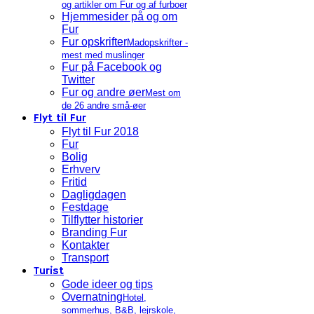
og artikler om Fur og af furboer
Hjemmesider på og om
Fur
Fur opskrifter
Madopskrifter -
mest med muslinger
Fur på Facebook og
Twitter
Fur og andre øer
Mest om
de 26 andre små-øer
Flyt til Fur
Flyt til Fur 2018
Fur
Bolig
Erhverv
Fritid
Dagligdagen
Festdage
Tilflytter historier
Branding Fur
Kontakter
Transport
Turist
Gode ideer og tips
Overnatning
Hotel,
sommerhus, B&B, lejrskole,