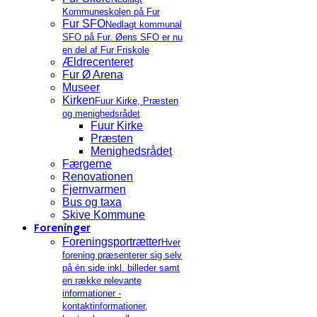
Kommuneskolen på Fur
Fur SFO
Nedlagt kommunal
SFO på Fur. Øens SFO er nu
en del af Fur Friskole
Ældrecenteret
Fur Ø Arena
Museer
Kirken
Fuur Kirke, Præsten
og menighedsrådet
Fuur Kirke
Præsten
Menighedsrådet
Færgerne
Renovationen
Fjernvarmen
Bus og taxa
Skive Kommune
Foreninger
Foreningsportrætter
Hver
forening præsenterer sig selv
på én side inkl. billeder samt
en række relevante
informationer -
kontaktinformationer,