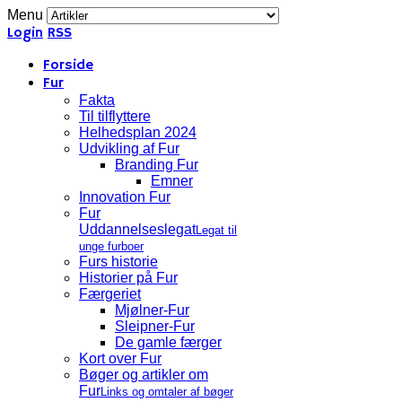
Menu
Login
RSS
Forside
Fur
Fakta
Til tilflyttere
Helhedsplan 2024
Udvikling af Fur
Branding Fur
Emner
Innovation Fur
Fur
Uddannelseslegat
Legat til
unge furboer
Furs historie
Historier på Fur
Færgeriet
Mjølner-Fur
Sleipner-Fur
De gamle færger
Kort over Fur
Bøger og artikler om
Fur
Links og omtaler af bøger