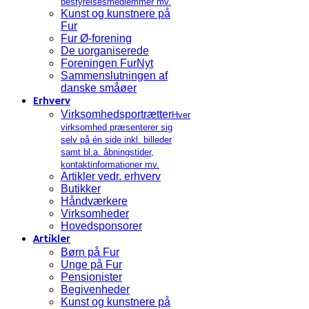
bestyrelsesmedlemmer mv.
Kunst og kunstnere på
Fur
Fur Ø-forening
De uorganiserede
Foreningen FurNyt
Sammenslutningen af
danske småøer
Erhverv
Virksomhedsportrætter
Hver
virksomhed præsenterer sig
selv på én side inkl. billeder
samt bl.a. åbningstider,
kontaktinformationer mv.
Artikler vedr. erhverv
Butikker
Håndværkere
Virksomheder
Hovedsponsorer
Artikler
Børn på Fur
Unge på Fur
Pensionister
Begivenheder
Kunst og kunstnere på