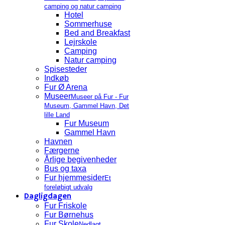
camping og natur camping
Hotel
Sommerhuse
Bed and Breakfast
Lejrskole
Camping
Natur camping
Spisesteder
Indkøb
Fur Ø Arena
Museer
Museer på Fur - Fur
Museum, Gammel Havn, Det
lille Land
Fur Museum
Gammel Havn
Havnen
Færgerne
Årlige begivenheder
Bus og taxa
Fur hjemmesider
Et
foreløbigt udvalg
Dagligdagen
Fur Friskole
Fur Børnehus
Fur Skole
Nedlagt