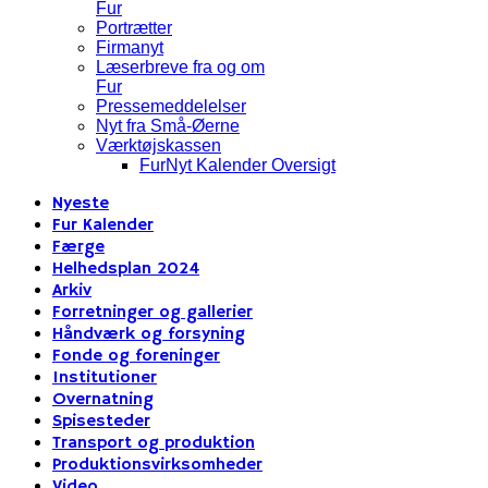
Fur
Portrætter
Firmanyt
Læserbreve fra og om
Fur
Pressemeddelelser
Nyt fra Små-Øerne
Værktøjskassen
FurNyt Kalender Oversigt
Nyeste
Fur Kalender
Færge
Helhedsplan 2024
Arkiv
Forretninger og gallerier
Håndværk og forsyning
Fonde og foreninger
Institutioner
Overnatning
Spisesteder
Transport og produktion
Produktionsvirksomheder
Video