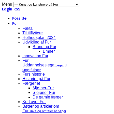
Menu
Login
RSS
Forside
Fur
Fakta
Til tilflyttere
Helhedsplan 2024
Udvikling af Fur
Branding Fur
Emner
Innovation Fur
Fur
Uddannelseslegat
Legat til
unge furboer
Furs historie
Historier på Fur
Færgeriet
Mjølner-Fur
Sleipner-Fur
De gamle færger
Kort over Fur
Bøger og artikler om
Fur
Links og omtaler af bøger