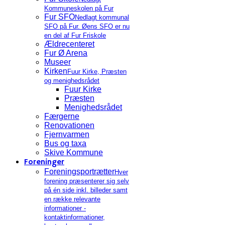
Kommuneskolen på Fur
Fur SFO
Nedlagt kommunal
SFO på Fur. Øens SFO er nu
en del af Fur Friskole
Ældrecenteret
Fur Ø Arena
Museer
Kirken
Fuur Kirke, Præsten
og menighedsrådet
Fuur Kirke
Præsten
Menighedsrådet
Færgerne
Renovationen
Fjernvarmen
Bus og taxa
Skive Kommune
Foreninger
Foreningsportrætter
Hver
forening præsenterer sig selv
på én side inkl. billeder samt
en række relevante
informationer -
kontaktinformationer,