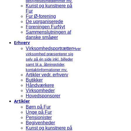
bestyrelsesmedlemmer mv.
Kunst og kunstnere på
Fur
Fur Ø-forening
De uorganiserede
Foreningen FurNyt
Sammenslutningen af
danske småøer
Erhverv
Virksomhedsportrætter
Hver
virksomhed præsenterer sig
selv på én side inkl. billeder
samt bl.a. åbningstider,
kontaktinformationer mv.
Artikler vedr. erhverv
Butikker
Håndværkere
Virksomheder
Hovedsponsorer
Artikler
Børn på Fur
Unge på Fur
Pensionister
Begivenheder
Kunst og kunstnere på