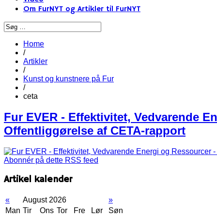
Om FurNYT og Artikler til FurNYT
Home
/
Artikler
/
Kunst og kunstnere på Fur
/
ceta
Fur EVER - Effektivitet, Vedvarende E
Offentliggørelse af CETA-rapport
Abonnér på dette RSS feed
Artikel kalender
«
August 2026
»
Man
Tir
Ons
Tor
Fre
Lør
Søn