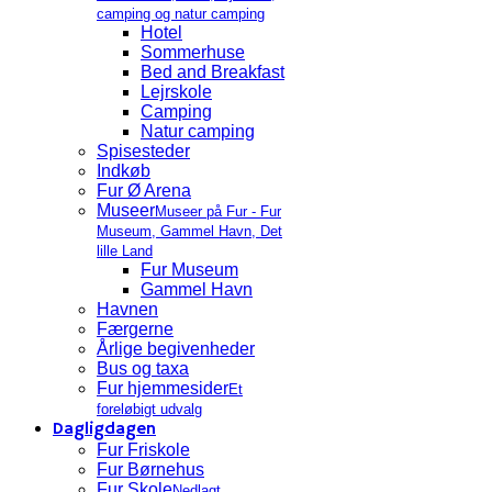
camping og natur camping
Hotel
Sommerhuse
Bed and Breakfast
Lejrskole
Camping
Natur camping
Spisesteder
Indkøb
Fur Ø Arena
Museer
Museer på Fur - Fur
Museum, Gammel Havn, Det
lille Land
Fur Museum
Gammel Havn
Havnen
Færgerne
Årlige begivenheder
Bus og taxa
Fur hjemmesider
Et
foreløbigt udvalg
Dagligdagen
Fur Friskole
Fur Børnehus
Fur Skole
Nedlagt