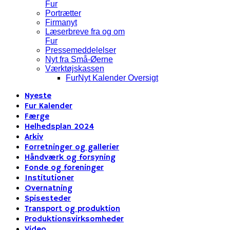
Fur
Portrætter
Firmanyt
Læserbreve fra og om
Fur
Pressemeddelelser
Nyt fra Små-Øerne
Værktøjskassen
FurNyt Kalender Oversigt
Nyeste
Fur Kalender
Færge
Helhedsplan 2024
Arkiv
Forretninger og gallerier
Håndværk og forsyning
Fonde og foreninger
Institutioner
Overnatning
Spisesteder
Transport og produktion
Produktionsvirksomheder
Video