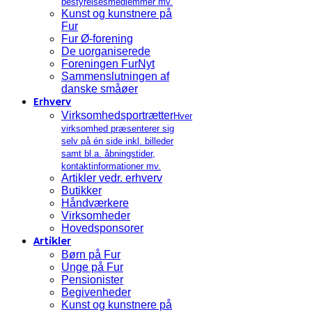
bestyrelsesmedlemmer mv.
Kunst og kunstnere på
Fur
Fur Ø-forening
De uorganiserede
Foreningen FurNyt
Sammenslutningen af
danske småøer
Erhverv
Virksomhedsportrætter
Hver
virksomhed præsenterer sig
selv på én side inkl. billeder
samt bl.a. åbningstider,
kontaktinformationer mv.
Artikler vedr. erhverv
Butikker
Håndværkere
Virksomheder
Hovedsponsorer
Artikler
Børn på Fur
Unge på Fur
Pensionister
Begivenheder
Kunst og kunstnere på