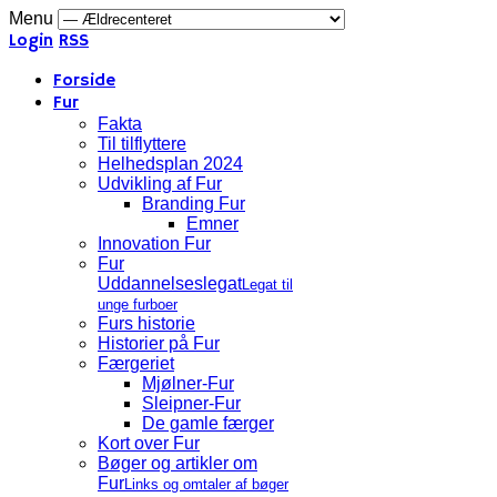
Menu
Login
RSS
Forside
Fur
Fakta
Til tilflyttere
Helhedsplan 2024
Udvikling af Fur
Branding Fur
Emner
Innovation Fur
Fur
Uddannelseslegat
Legat til
unge furboer
Furs historie
Historier på Fur
Færgeriet
Mjølner-Fur
Sleipner-Fur
De gamle færger
Kort over Fur
Bøger og artikler om
Fur
Links og omtaler af bøger