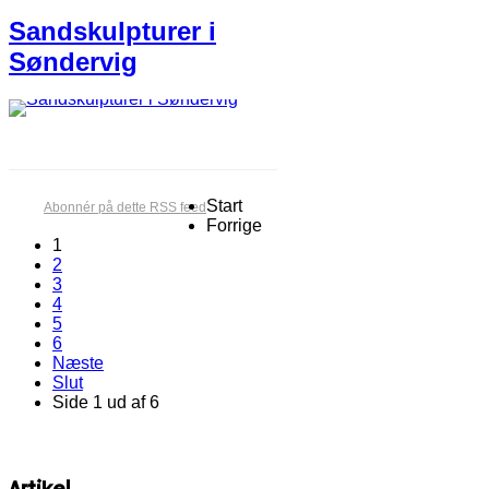
Sandskulpturer i
Søndervig
Start
Abonnér på dette RSS feed
Forrige
1
2
3
4
5
6
Næste
Slut
Side 1 ud af 6