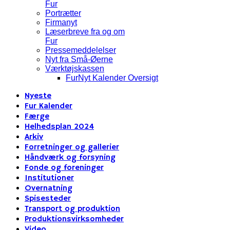
Fur
Portrætter
Firmanyt
Læserbreve fra og om
Fur
Pressemeddelelser
Nyt fra Små-Øerne
Værktøjskassen
FurNyt Kalender Oversigt
Nyeste
Fur Kalender
Færge
Helhedsplan 2024
Arkiv
Forretninger og gallerier
Håndværk og forsyning
Fonde og foreninger
Institutioner
Overnatning
Spisesteder
Transport og produktion
Produktionsvirksomheder
Video