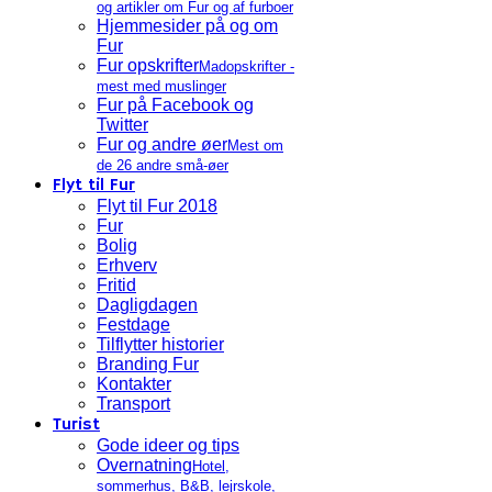
og artikler om Fur og af furboer
Hjemmesider på og om
Fur
Fur opskrifter
Madopskrifter -
mest med muslinger
Fur på Facebook og
Twitter
Fur og andre øer
Mest om
de 26 andre små-øer
Flyt til Fur
Flyt til Fur 2018
Fur
Bolig
Erhverv
Fritid
Dagligdagen
Festdage
Tilflytter historier
Branding Fur
Kontakter
Transport
Turist
Gode ideer og tips
Overnatning
Hotel,
sommerhus, B&B, lejrskole,