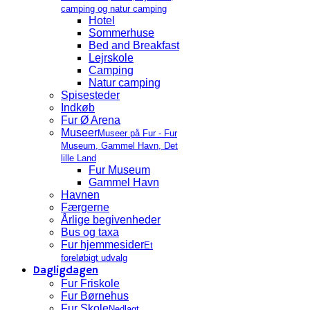
camping og natur camping
Hotel
Sommerhuse
Bed and Breakfast
Lejrskole
Camping
Natur camping
Spisesteder
Indkøb
Fur Ø Arena
Museer
Museer på Fur - Fur
Museum, Gammel Havn, Det
lille Land
Fur Museum
Gammel Havn
Havnen
Færgerne
Årlige begivenheder
Bus og taxa
Fur hjemmesider
Et
foreløbigt udvalg
Dagligdagen
Fur Friskole
Fur Børnehus
Fur Skole
Nedlagt