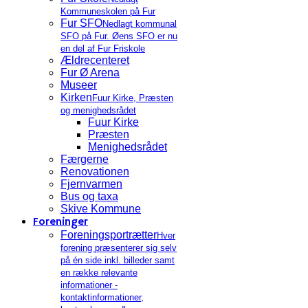
Kommuneskolen på Fur
Fur SFO
Nedlagt kommunal
SFO på Fur. Øens SFO er nu
en del af Fur Friskole
Ældrecenteret
Fur Ø Arena
Museer
Kirken
Fuur Kirke, Præsten
og menighedsrådet
Fuur Kirke
Præsten
Menighedsrådet
Færgerne
Renovationen
Fjernvarmen
Bus og taxa
Skive Kommune
Foreninger
Foreningsportrætter
Hver
forening præsenterer sig selv
på én side inkl. billeder samt
en række relevante
informationer -
kontaktinformationer,