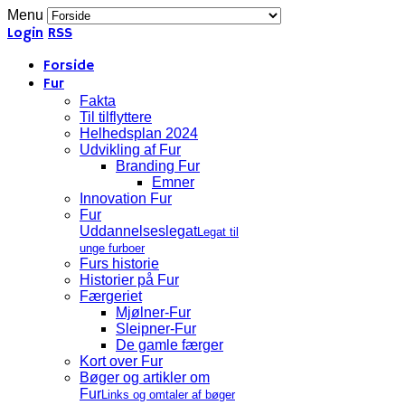
Menu
Login
RSS
Forside
Fur
Fakta
Til tilflyttere
Helhedsplan 2024
Udvikling af Fur
Branding Fur
Emner
Innovation Fur
Fur
Uddannelseslegat
Legat til
unge furboer
Furs historie
Historier på Fur
Færgeriet
Mjølner-Fur
Sleipner-Fur
De gamle færger
Kort over Fur
Bøger og artikler om
Fur
Links og omtaler af bøger