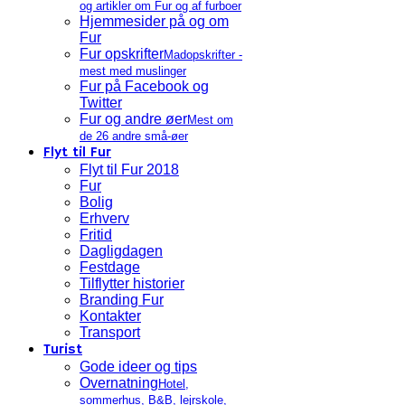
og artikler om Fur og af furboer
Hjemmesider på og om
Fur
Fur opskrifter
Madopskrifter -
mest med muslinger
Fur på Facebook og
Twitter
Fur og andre øer
Mest om
de 26 andre små-øer
Flyt til Fur
Flyt til Fur 2018
Fur
Bolig
Erhverv
Fritid
Dagligdagen
Festdage
Tilflytter historier
Branding Fur
Kontakter
Transport
Turist
Gode ideer og tips
Overnatning
Hotel,
sommerhus, B&B, lejrskole,