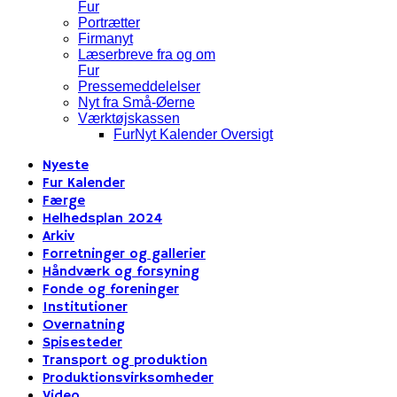
Fur
Portrætter
Firmanyt
Læserbreve fra og om
Fur
Pressemeddelelser
Nyt fra Små-Øerne
Værktøjskassen
FurNyt Kalender Oversigt
Nyeste
Fur Kalender
Færge
Helhedsplan 2024
Arkiv
Forretninger og gallerier
Håndværk og forsyning
Fonde og foreninger
Institutioner
Overnatning
Spisesteder
Transport og produktion
Produktionsvirksomheder
Video