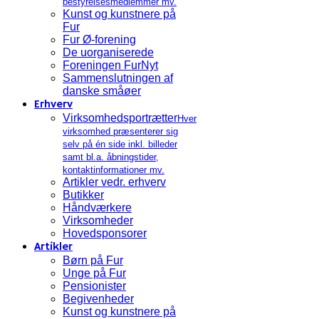
bestyrelsesmedlemmer mv.
Kunst og kunstnere på
Fur
Fur Ø-forening
De uorganiserede
Foreningen FurNyt
Sammenslutningen af
danske småøer
Erhverv
Virksomhedsportrætter
Hver
virksomhed præsenterer sig
selv på én side inkl. billeder
samt bl.a. åbningstider,
kontaktinformationer mv.
Artikler vedr. erhverv
Butikker
Håndværkere
Virksomheder
Hovedsponsorer
Artikler
Børn på Fur
Unge på Fur
Pensionister
Begivenheder
Kunst og kunstnere på