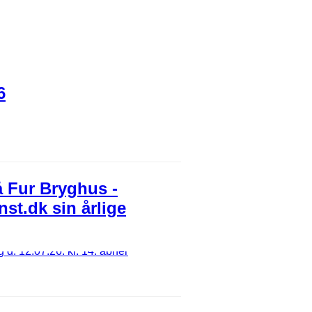
6
å Fur Bryghus -
nst.dk sin årlige