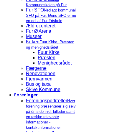
Kommuneskolen på Fur
Fur SFO
Nedlagt kommunal
SFO på Fur. Øens SFO er nu
en del af Fur Friskole
Ældrecenteret
Fur Ø Arena
Museer
Kirken
Fuur Kirke, Præsten
og menighedsrådet
Fuur Kirke
Præsten
Menighedsrådet
Færgerne
Renovationen
Fjernvarmen
Bus og taxa
Skive Kommune
Foreninger
Foreningsportrætter
Hver
forening præsenterer sig selv
på én side inkl. billeder samt
en række relevante
informationer -
kontaktinformationer,