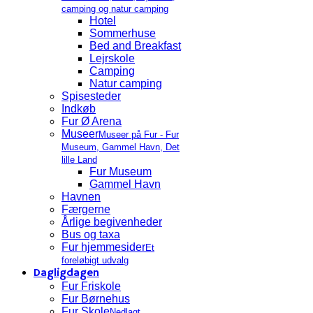
camping og natur camping
Hotel
Sommerhuse
Bed and Breakfast
Lejrskole
Camping
Natur camping
Spisesteder
Indkøb
Fur Ø Arena
Museer
Museer på Fur - Fur
Museum, Gammel Havn, Det
lille Land
Fur Museum
Gammel Havn
Havnen
Færgerne
Årlige begivenheder
Bus og taxa
Fur hjemmesider
Et
foreløbigt udvalg
Dagligdagen
Fur Friskole
Fur Børnehus
Fur Skole
Nedlagt