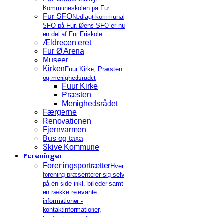
Kommuneskolen på Fur
Fur SFO
Nedlagt kommunal
SFO på Fur. Øens SFO er nu
en del af Fur Friskole
Ældrecenteret
Fur Ø Arena
Museer
Kirken
Fuur Kirke, Præsten
og menighedsrådet
Fuur Kirke
Præsten
Menighedsrådet
Færgerne
Renovationen
Fjernvarmen
Bus og taxa
Skive Kommune
Foreninger
Foreningsportrætter
Hver
forening præsenterer sig selv
på én side inkl. billeder samt
en række relevante
informationer -
kontaktinformationer,