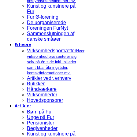
bestyrelsesmedlemmer mv.
Kunst og kunstnere på
Fur
Fur Ø-forening
De uorganiserede
Foreningen FurNyt
Sammenslutningen af
danske småøer
Erhverv
Virksomhedsportrætter
Hver
virksomhed præsenterer sig
selv på én side inkl. billeder
samt bl.a. åbningstider,
kontaktinformationer mv.
Artikler vedr. erhverv
Butikker
Håndværkere
Virksomheder
Hovedsponsorer
Artikler
Børn på Fur
Unge på Fur
Pensionister
Begivenheder
Kunst og kunstnere på