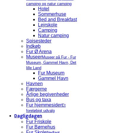
camping og natur camping
Hotel
Sommerhuse
Bed and Breakfast
Lejrskole
Camping
Natur camping
Spisesteder
Indkøb
Fur Ø Arena
Museer
Museer på Fur - Fur
Museum, Gammel Havn, Det
lille Land
Fur Museum
Gammel Havn
Havnen
Færgerne
Årlige begivenheder
Bus og taxa
Fur hjemmesider
Et
foreløbigt udvalg
Dagligdagen
Fur Friskole
Fur Børnehus
Fur Skole
Nedlagt