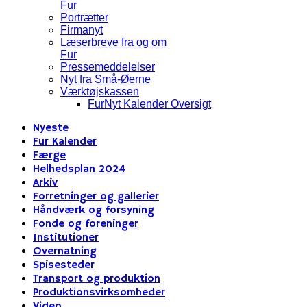
Fur
Portrætter
Firmanyt
Læserbreve fra og om
Fur
Pressemeddelelser
Nyt fra Små-Øerne
Værktøjskassen
FurNyt Kalender Oversigt
Nyeste
Fur Kalender
Færge
Helhedsplan 2024
Arkiv
Forretninger og gallerier
Håndværk og forsyning
Fonde og foreninger
Institutioner
Overnatning
Spisesteder
Transport og produktion
Produktionsvirksomheder
Video