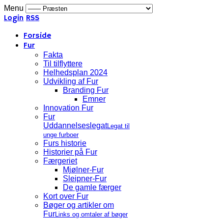
Menu
Login
RSS
Forside
Fur
Fakta
Til tilflyttere
Helhedsplan 2024
Udvikling af Fur
Branding Fur
Emner
Innovation Fur
Fur
Uddannelseslegat
Legat til
unge furboer
Furs historie
Historier på Fur
Færgeriet
Mjølner-Fur
Sleipner-Fur
De gamle færger
Kort over Fur
Bøger og artikler om
Fur
Links og omtaler af bøger