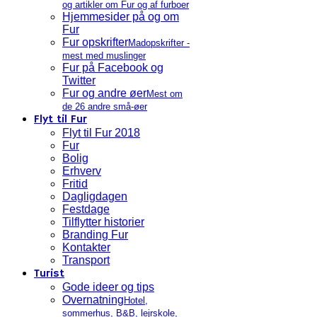
og artikler om Fur og af furboer
Hjemmesider på og om
Fur
Fur opskrifter
Madopskrifter -
mest med muslinger
Fur på Facebook og
Twitter
Fur og andre øer
Mest om
de 26 andre små-øer
Flyt til Fur
Flyt til Fur 2018
Fur
Bolig
Erhverv
Fritid
Dagligdagen
Festdage
Tilflytter historier
Branding Fur
Kontakter
Transport
Turist
Gode ideer og tips
Overnatning
Hotel,
sommerhus, B&B, lejrskole,