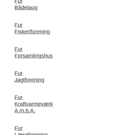
Fur
Bådelaug
Fur
Fiskeriforening
Fur
Forsamlingshus
Fur
Jagtforening
Fur
Kraftvarmeværk
A.m.b.A.
Fur
Læseforening