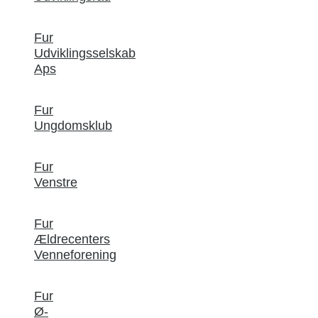
Fur
Udviklingsselskab
Aps
Fur
Ungdomsklub
Fur
Venstre
Fur
Ældrecenters
Venneforening
Fur
Ø-