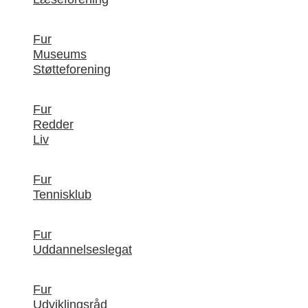
Fur
Museums
Støtteforening
Fur
Redder
Liv
Fur
Tennisklub
Fur
Uddannelseslegat
Fur
Udviklingsråd