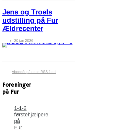
Jens og Troels
udstilling på Fur
Ældrecenter
20 jan 2026
Abonnér på dette RSS feed
Foreninger
på Fur
1-1-2
førstehjælpere
på
Fur