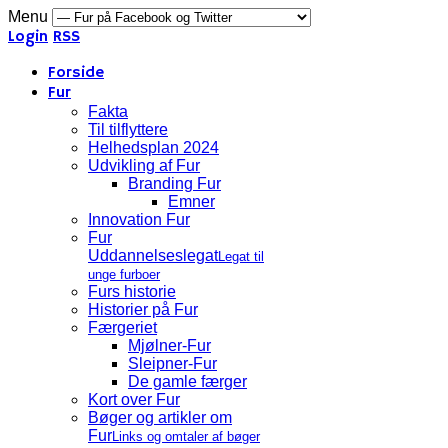
Menu
Login
RSS
Forside
Fur
Fakta
Til tilflyttere
Helhedsplan 2024
Udvikling af Fur
Branding Fur
Emner
Innovation Fur
Fur
Uddannelseslegat
Legat til
unge furboer
Furs historie
Historier på Fur
Færgeriet
Mjølner-Fur
Sleipner-Fur
De gamle færger
Kort over Fur
Bøger og artikler om
Fur
Links og omtaler af bøger