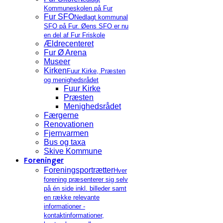
Kommuneskolen på Fur
Fur SFO
Nedlagt kommunal
SFO på Fur. Øens SFO er nu
en del af Fur Friskole
Ældrecenteret
Fur Ø Arena
Museer
Kirken
Fuur Kirke, Præsten
og menighedsrådet
Fuur Kirke
Præsten
Menighedsrådet
Færgerne
Renovationen
Fjernvarmen
Bus og taxa
Skive Kommune
Foreninger
Foreningsportrætter
Hver
forening præsenterer sig selv
på én side inkl. billeder samt
en række relevante
informationer -
kontaktinformationer,