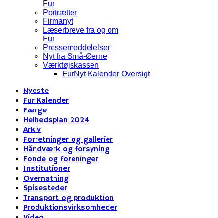
Fur
Portrætter
Firmanyt
Læserbreve fra og om
Fur
Pressemeddelelser
Nyt fra Små-Øerne
Værktøjskassen
FurNyt Kalender Oversigt
Nyeste
Fur Kalender
Færge
Helhedsplan 2024
Arkiv
Forretninger og gallerier
Håndværk og forsyning
Fonde og foreninger
Institutioner
Overnatning
Spisesteder
Transport og produktion
Produktionsvirksomheder
Video