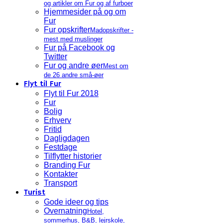
og artikler om Fur og af furboer
Hjemmesider på og om
Fur
Fur opskrifter
Madopskrifter -
mest med muslinger
Fur på Facebook og
Twitter
Fur og andre øer
Mest om
de 26 andre små-øer
Flyt til Fur
Flyt til Fur 2018
Fur
Bolig
Erhverv
Fritid
Dagligdagen
Festdage
Tilflytter historier
Branding Fur
Kontakter
Transport
Turist
Gode ideer og tips
Overnatning
Hotel,
sommerhus, B&B, lejrskole,