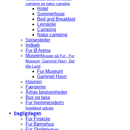
camping og natur camping
Hotel
Sommerhuse
Bed and Breakfast
Lejrskole
Camping
Natur camping
Spisesteder
Indkøb
Fur Ø Arena
Museer
Museer på Fur - Fur
Museum, Gammel Havn, Det
lille Land
Fur Museum
Gammel Havn
Havnen
Færgerne
Årlige begivenheder
Bus og taxa
Fur hjemmesider
Et
foreløbigt udvalg
Dagligdagen
Fur Friskole
Fur Børnehus
Fur Skole
Nedlagt