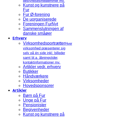
bestyrelsesmedlemmer mv.
Kunst og kunstnere på
Fur
Fur Ø-forening
De uorganiserede
Foreningen FurNyt
Sammenslutningen af
danske småøer
Erhverv
Virksomhedsportrætter
Hver
virksomhed præsenterer sig
selv på én side inkl. billeder
samt bl.a. åbningstider,
kontaktinformationer mv.
Artikler vedr. erhverv
Butikker
Håndværkere
Virksomheder
Hovedsponsorer
Artikler
Børn på Fur
Unge på Fur
Pensionister
Begivenheder
Kunst og kunstnere på