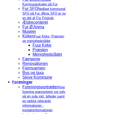
Kommuneskolen på Fur
Fur SFO
Nedlagt kommunal
SFO på Fur. Øens SFO er nu
en del af Fur Friskole
Ældrecenteret
Fur Ø Arena
Museer
Kirken
Fuur Kirke, Præsten
og menighedsrådet
Fuur Kirke
Præsten
Menighedsrådet
Færgerne
Renovationen
Fjernvarmen
Bus og taxa
Skive Kommune
Foreninger
Foreningsportrætter
Hver
forening præsenterer sig selv
på én side inkl. billeder samt
en række relevante
informationer -
kontaktinformationer,