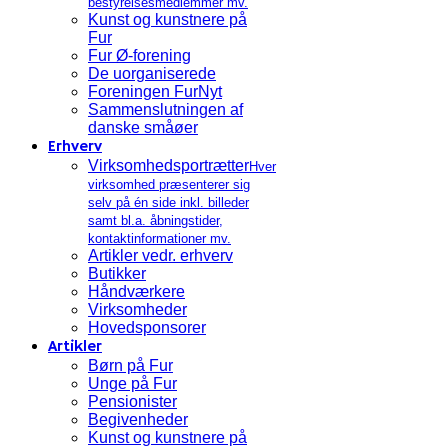
bestyrelsesmedlemmer mv.
Kunst og kunstnere på
Fur
Fur Ø-forening
De uorganiserede
Foreningen FurNyt
Sammenslutningen af
danske småøer
Erhverv
Virksomhedsportrætter
Hver
virksomhed præsenterer sig
selv på én side inkl. billeder
samt bl.a. åbningstider,
kontaktinformationer mv.
Artikler vedr. erhverv
Butikker
Håndværkere
Virksomheder
Hovedsponsorer
Artikler
Børn på Fur
Unge på Fur
Pensionister
Begivenheder
Kunst og kunstnere på