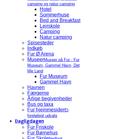
camping og natur camping
Hotel
Sommerhuse
Bed and Breakfast
Lejrskole
Camping
Natur camping
Spisesteder
Indkøb
Fur Ø Arena
Museer
Museer på Fur - Fur
Museum, Gammel Havn, Det
lille Land
Fur Museum
Gammel Havn
Havnen
Færgerne
Årlige begivenheder
Bus og taxa
Fur hjemmesider
Et
foreløbigt udvalg
Dagligdagen
Fur Friskole
Fur Børnehus
Fur Skole
Nedlagt