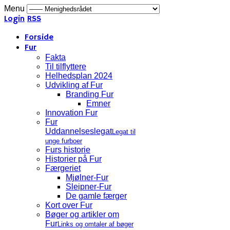
Menu
Login
RSS
Forside
Fur
Fakta
Til tilflyttere
Helhedsplan 2024
Udvikling af Fur
Branding Fur
Emner
Innovation Fur
Fur
Uddannelseslegat
Legat til
unge furboer
Furs historie
Historier på Fur
Færgeriet
Mjølner-Fur
Sleipner-Fur
De gamle færger
Kort over Fur
Bøger og artikler om
Fur
Links og omtaler af bøger