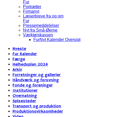
Fur
Portrætter
Firmanyt
Læserbreve fra og om
Fur
Pressemeddelelser
Nyt fra Små-Øerne
Værktøjskassen
FurNyt Kalender Oversigt
Nyeste
Fur Kalender
Færge
Helhedsplan 2024
Arkiv
Forretninger og gallerier
Håndværk og forsyning
Fonde og foreninger
Institutioner
Overnatning
Spisesteder
Transport og produktion
Produktionsvirksomheder
Video