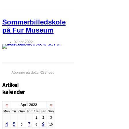
Sommerbilledskole
på Fur Museum
07 apr 2022
Abonnér på dette RSS feed
Artikel
kalender
«
»
April 2022
Man
Tir
Ons
Tor
Fre
Lør
Søn
1
2
3
4
5
7
9
6
8
10