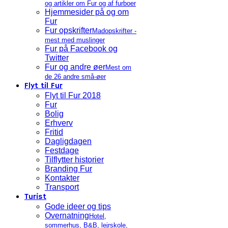
og artikler om Fur og af furboer
Hjemmesider på og om
Fur
Fur opskrifter
Madopskrifter -
mest med muslinger
Fur på Facebook og
Twitter
Fur og andre øer
Mest om
de 26 andre små-øer
Flyt til Fur
Flyt til Fur 2018
Fur
Bolig
Erhverv
Fritid
Dagligdagen
Festdage
Tilflytter historier
Branding Fur
Kontakter
Transport
Turist
Gode ideer og tips
Overnatning
Hotel,
sommerhus, B&B, lejrskole,