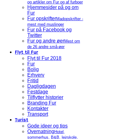
og artikler om Fur og af furboer
Hjemmesider på og om
Fur
Fur opskrifter
Madopskrifter -
mest med muslinger
Fur på Facebook og
Twitter
Fur og andre øer
Mest om
de 26 andre små-øer
Flyt til Fur
Flyt til Fur 2018
Fur
Bolig
Erhverv
Fritid
Dagligdagen
Festdage
Tilflytter historier
Branding Fur
Kontakter
Transport
Turist
Gode ideer og tips
Overnatning
Hotel,
sommerhus, B&B, lejrskole,