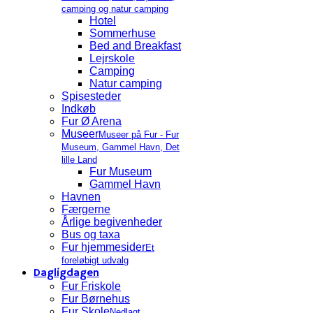
camping og natur camping
Hotel
Sommerhuse
Bed and Breakfast
Lejrskole
Camping
Natur camping
Spisesteder
Indkøb
Fur Ø Arena
Museer
Museer på Fur - Fur
Museum, Gammel Havn, Det
lille Land
Fur Museum
Gammel Havn
Havnen
Færgerne
Årlige begivenheder
Bus og taxa
Fur hjemmesider
Et
foreløbigt udvalg
Dagligdagen
Fur Friskole
Fur Børnehus
Fur Skole
Nedlagt