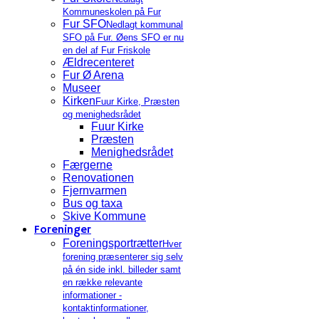
Kommuneskolen på Fur
Fur SFO
Nedlagt kommunal
SFO på Fur. Øens SFO er nu
en del af Fur Friskole
Ældrecenteret
Fur Ø Arena
Museer
Kirken
Fuur Kirke, Præsten
og menighedsrådet
Fuur Kirke
Præsten
Menighedsrådet
Færgerne
Renovationen
Fjernvarmen
Bus og taxa
Skive Kommune
Foreninger
Foreningsportrætter
Hver
forening præsenterer sig selv
på én side inkl. billeder samt
en række relevante
informationer -
kontaktinformationer,