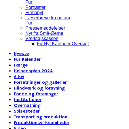
Fur
Portrætter
Firmanyt
Læserbreve fra og om
Fur
Pressemeddelelser
Nyt fra Små-Øerne
Værktøjskassen
FurNyt Kalender Oversigt
Nyeste
Fur Kalender
Færge
Helhedsplan 2024
Arkiv
Forretninger og gallerier
Håndværk og forsyning
Fonde og foreninger
Institutioner
Overnatning
Spisesteder
Transport og produktion
Produktionsvirksomheder
Video