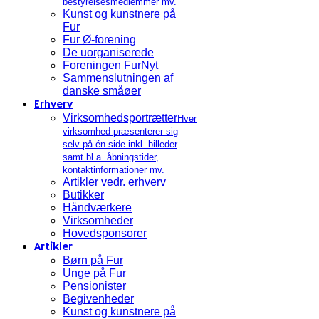
bestyrelsesmedlemmer mv.
Kunst og kunstnere på
Fur
Fur Ø-forening
De uorganiserede
Foreningen FurNyt
Sammenslutningen af
danske småøer
Erhverv
Virksomhedsportrætter
Hver
virksomhed præsenterer sig
selv på én side inkl. billeder
samt bl.a. åbningstider,
kontaktinformationer mv.
Artikler vedr. erhverv
Butikker
Håndværkere
Virksomheder
Hovedsponsorer
Artikler
Børn på Fur
Unge på Fur
Pensionister
Begivenheder
Kunst og kunstnere på