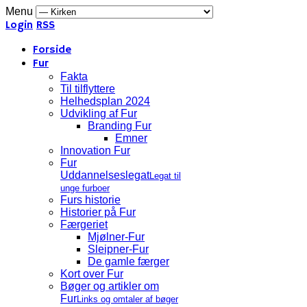
Menu
Login
RSS
Forside
Fur
Fakta
Til tilflyttere
Helhedsplan 2024
Udvikling af Fur
Branding Fur
Emner
Innovation Fur
Fur
Uddannelseslegat
Legat til
unge furboer
Furs historie
Historier på Fur
Færgeriet
Mjølner-Fur
Sleipner-Fur
De gamle færger
Kort over Fur
Bøger og artikler om
Fur
Links og omtaler af bøger