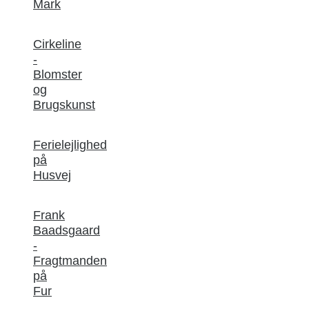
Mark
Cirkeline
-
Blomster
og
Brugskunst
Ferielejlighed
på
Husvej
Frank
Baadsgaard
-
Fragtmanden
på
Fur