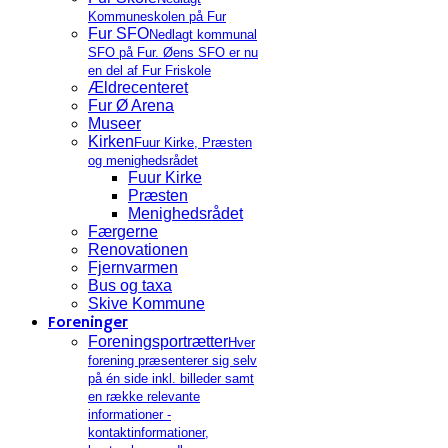
Kommuneskolen på Fur
Fur SFO
Nedlagt kommunal
SFO på Fur. Øens SFO er nu
en del af Fur Friskole
Ældrecenteret
Fur Ø Arena
Museer
Kirken
Fuur Kirke, Præsten
og menighedsrådet
Fuur Kirke
Præsten
Menighedsrådet
Færgerne
Renovationen
Fjernvarmen
Bus og taxa
Skive Kommune
Foreninger
Foreningsportrætter
Hver
forening præsenterer sig selv
på én side inkl. billeder samt
en række relevante
informationer -
kontaktinformationer,