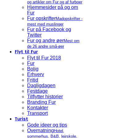
og artikler om Fur og af furboer
Hjemmesider på og om
Fur
Fur opskrifter
Madopskrifter -
mest med muslinger
Fur på Facebook og
Twitter
Fur og andre øer
Mest om
de 26 andre små-øer
Flyt til Fur
Flyt til Fur 2018
Fur
Bolig
Erhverv
Fritid
Dagligdagen
Festdage
Tilflytter historier
Branding Fur
Kontakter
Transport
Turist
Gode ideer og tips
Overnatning
Hotel,
sommerhus, B&B, lejrskole,