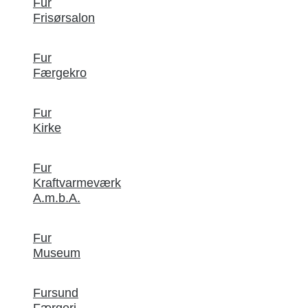
Fur
Frisørsalon
Fur
Færgekro
Fur
Kirke
Fur
Kraftvarmeværk
A.m.b.A.
Fur
Museum
Fursund