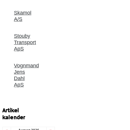
Skamol
A/S
Stouby
Transport
ApS
Vognmand
Jens
Dahl
ApS
Artikel
kalender