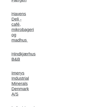
Færgeri
Havens
Deli -
café,
mikrobageri
og
madhus
Hindkjærhus
B&B
Imerys
Industrial
Minerals
Denmark
A/S