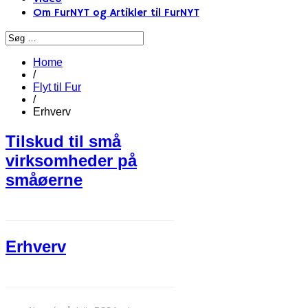
Om FurNYT og Artikler til FurNYT
Home
/
Flyt til Fur
/
Erhverv
Tilskud til små
virksomheder på
småøerne
Erhverv