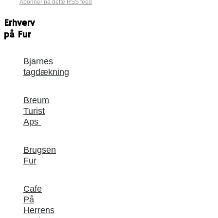
Abonnér på dette RSS feed
Erhverv
på Fur
Bjarnes
tagdækning
Breum
Turist
Aps
Brugsen
Fur
Cafe
På
Herrens