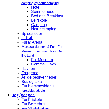
camping og natur camping
Hotel
Sommerhuse
Bed and Breakfast
Lejrskole
Camping
Natur camping
Spisesteder
Indkøb
Fur Ø Arena
Museer
Museer på Fur - Fur
Museum, Gammel Havn, Det
lille Land
Fur Museum
Gammel Havn
Havnen
Færgerne
Årlige begivenheder
Bus og taxa
Fur hjemmesider
Et
foreløbigt udvalg
Dagligdagen
Fur Friskole
Fur Børnehus
Fur Skole
Nedlagt