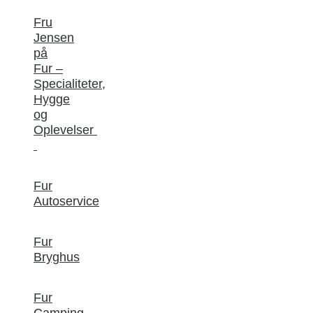
Fru
Jensen
på
Fur –
Specialiteter,
Hygge
og
Oplevelser
Fur
Autoservice
Fur
Bryghus
Fur