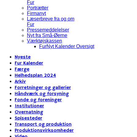
Fur
Portrætter
Firmanyt
Læserbreve fra og om
Fur
Pressemeddelelser
Nyt fra Små-Øerne
Værktøjskassen
FurNyt Kalender Oversigt
Nyeste
Fur Kalender
Færge
Helhedsplan 2024
Arkiv
Forretninger og gallerier
Håndværk og forsyning
Fonde og foreninger
Institutioner
Overnatning
Spisesteder
Transport og produktion
Produktionsvirksomheder
Video