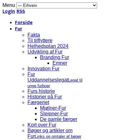
Menu
Login
RSS
Forside
Fur
Fakta
Til tilflyttere
Helhedsplan 2024
Udvikling af Fur
Branding Fur
Emner
Innovation Fur
Fur
Uddannelseslegat
Legat til
unge furboer
Furs historie
Historier på Fur
Færgeriet
Mjølner-Fur
Sleipner-Fur
De gamle færger
Kort over Fur
Bøger og artikler om
Fur
Links og omtaler af bøger