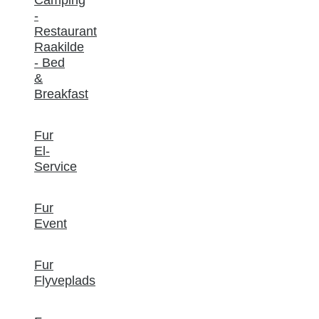
Camping
-
Restaurant
Raakilde
- Bed
&
Breakfast
Fur
El-
Service
Fur
Event
Fur
Flyveplads