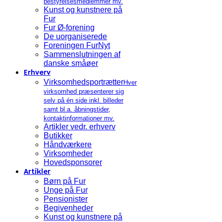
bestyrelsesmedlemmer mv.
Kunst og kunstnere på
Fur
Fur Ø-forening
De uorganiserede
Foreningen FurNyt
Sammenslutningen af
danske småøer
Erhverv
Virksomhedsportrætter
Hver
virksomhed præsenterer sig
selv på én side inkl. billeder
samt bl.a. åbningstider,
kontaktinformationer mv.
Artikler vedr. erhverv
Butikker
Håndværkere
Virksomheder
Hovedsponsorer
Artikler
Børn på Fur
Unge på Fur
Pensionister
Begivenheder
Kunst og kunstnere på