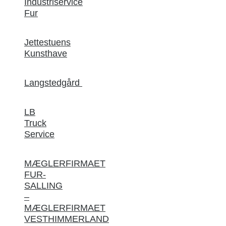
Industriservice
Fur
Jettestuens
Kunsthave
Langstedgård
LB
Truck
Service
MÆGLERFIRMAET
FUR-
SALLING
–
MÆGLERFIRMAET
VESTHIMMERLAND