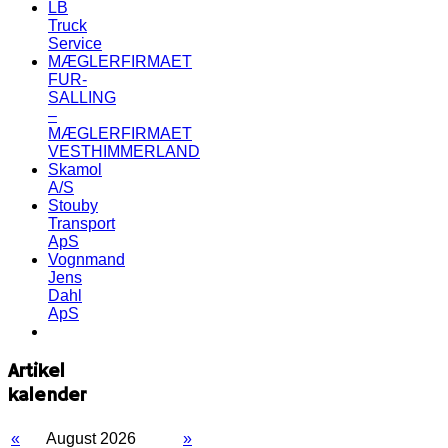
LB
Truck
Service
MÆGLERFIRMAET
FUR-
SALLING
–
MÆGLERFIRMAET
VESTHIMMERLAND
Skamol
A/S
Stouby
Transport
ApS
Vognmand
Jens
Dahl
ApS
Artikel
kalender
«
August 2026
»