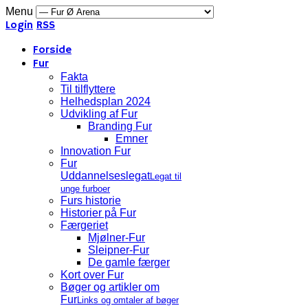
Menu
Login
RSS
Forside
Fur
Fakta
Til tilflyttere
Helhedsplan 2024
Udvikling af Fur
Branding Fur
Emner
Innovation Fur
Fur
Uddannelseslegat
Legat til
unge furboer
Furs historie
Historier på Fur
Færgeriet
Mjølner-Fur
Sleipner-Fur
De gamle færger
Kort over Fur
Bøger og artikler om
Fur
Links og omtaler af bøger