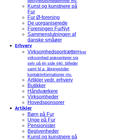
bestyrelsesmedlemmer mv.
Kunst og kunstnere på
Fur
Fur Ø-forening
De uorganiserede
Foreningen FurNyt
Sammenslutningen af
danske småøer
Erhverv
Virksomhedsportrætter
Hver
virksomhed præsenterer sig
selv på én side inkl. billeder
samt bl.a. åbningstider,
kontaktinformationer mv.
Artikler vedr. erhverv
Butikker
Håndværkere
Virksomheder
Hovedsponsorer
Artikler
Børn på Fur
Unge på Fur
Pensionister
Begivenheder
Kunst og kunstnere på