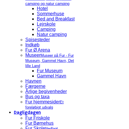
camping og natur camping
Hotel
Sommerhuse
Bed and Breakfast
Lejrskole
Camping
Natur camping
Spisesteder
Indkøb
Fur Ø Arena
Museer
Museer på Fur - Fur
Museum, Gammel Havn, Det
lille Land
Fur Museum
Gammel Havn
Havnen
Færgerne
Årlige begivenheder
Bus og taxa
Fur hjemmesider
Et
foreløbigt udvalg
Dagligdagen
Fur Friskole
Fur Børnehus
Fur Skole
Nedlagt