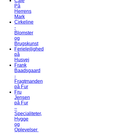
Cafe
På
Herrens
Mark
Cirkeline
-
Blomster
og
Brugskunst
Ferielejlighed
på
Husvej
Frank
Baadsgaard
-
Fragtmanden
på Fur
Fru
Jensen
på Fur
–
Specialiteter,
Hygge
og
Oplevelser