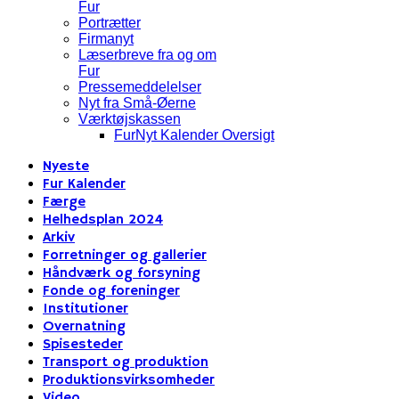
Fur
Portrætter
Firmanyt
Læserbreve fra og om
Fur
Pressemeddelelser
Nyt fra Små-Øerne
Værktøjskassen
FurNyt Kalender Oversigt
Nyeste
Fur Kalender
Færge
Helhedsplan 2024
Arkiv
Forretninger og gallerier
Håndværk og forsyning
Fonde og foreninger
Institutioner
Overnatning
Spisesteder
Transport og produktion
Produktionsvirksomheder
Video