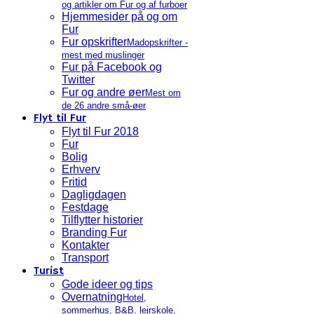
og artikler om Fur og af furboer
Hjemmesider på og om
Fur
Fur opskrifter
Madopskrifter -
mest med muslinger
Fur på Facebook og
Twitter
Fur og andre øer
Mest om
de 26 andre små-øer
Flyt til Fur
Flyt til Fur 2018
Fur
Bolig
Erhverv
Fritid
Dagligdagen
Festdage
Tilflytter historier
Branding Fur
Kontakter
Transport
Turist
Gode ideer og tips
Overnatning
Hotel,
sommerhus, B&B, lejrskole,