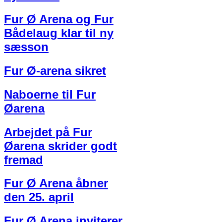
Fur Ø Arena og Fur
Bådelaug klar til ny
sæsson
Fur Ø-arena sikret
Naboerne til Fur
Øarena
Arbejdet på Fur
Øarena skrider godt
fremad
Fur Ø Arena åbner
den 25. april
Fur Ø Arena inviterer