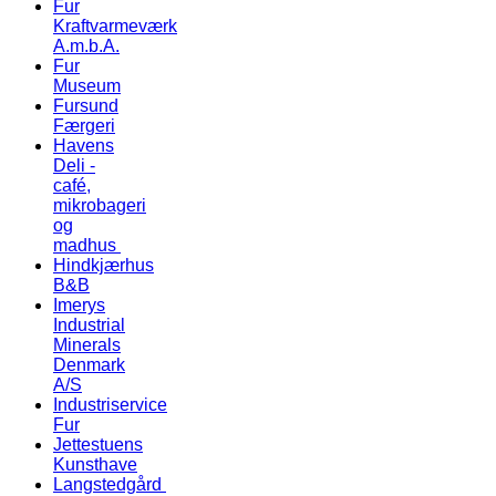
Fur
Kraftvarmeværk
A.m.b.A.
Fur
Museum
Fursund
Færgeri
Havens
Deli -
café,
mikrobageri
og
madhus
Hindkjærhus
B&B
Imerys
Industrial
Minerals
Denmark
A/S
Industriservice
Fur
Jettestuens
Kunsthave
Langstedgård