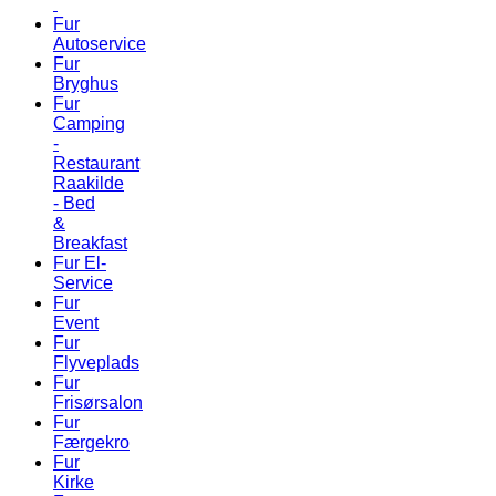
Fur
Autoservice
Fur
Bryghus
Fur
Camping
-
Restaurant
Raakilde
- Bed
&
Breakfast
Fur El-
Service
Fur
Event
Fur
Flyveplads
Fur
Frisørsalon
Fur
Færgekro
Fur
Kirke