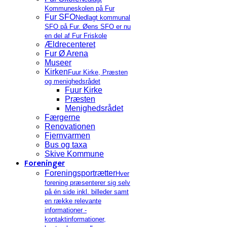
Kommuneskolen på Fur
Fur SFO
Nedlagt kommunal
SFO på Fur. Øens SFO er nu
en del af Fur Friskole
Ældrecenteret
Fur Ø Arena
Museer
Kirken
Fuur Kirke, Præsten
og menighedsrådet
Fuur Kirke
Præsten
Menighedsrådet
Færgerne
Renovationen
Fjernvarmen
Bus og taxa
Skive Kommune
Foreninger
Foreningsportrætter
Hver
forening præsenterer sig selv
på én side inkl. billeder samt
en række relevante
informationer -
kontaktinformationer,