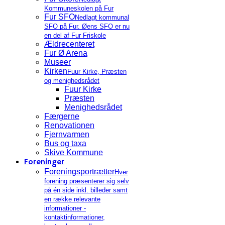
Kommuneskolen på Fur
Fur SFO
Nedlagt kommunal
SFO på Fur. Øens SFO er nu
en del af Fur Friskole
Ældrecenteret
Fur Ø Arena
Museer
Kirken
Fuur Kirke, Præsten
og menighedsrådet
Fuur Kirke
Præsten
Menighedsrådet
Færgerne
Renovationen
Fjernvarmen
Bus og taxa
Skive Kommune
Foreninger
Foreningsportrætter
Hver
forening præsenterer sig selv
på én side inkl. billeder samt
en række relevante
informationer -
kontaktinformationer,