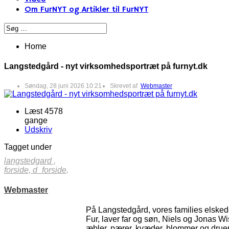
Om FurNYT og Artikler til FurNYT
Home
Langstedgård - nyt virksomhedsportræt på furnyt.dk
Søndag, 28 juni 2026 10:21
Skrevet af
Webmaster
Læst 4578
gange
Udskriv
Tagget under
langstedgard ,
forside,
d_forside,
Webmaster
På Langstedgård, vores families elsked
Fur, laver far og søn, Niels og Jonas 
æbler, pærer, kvæder, blommer og druer. 