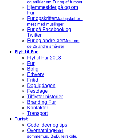
og artikler om Fur og af furboer
Hjemmesider på og om
Fur
Fur opskrifter
Madopskrifter -
mest med muslinger
Fur på Facebook og
Twitter
Fur og andre øer
Mest om
de 26 andre små-øer
Flyt til Fur
Flyt til Fur 2018
Fur
Bolig
Erhverv
Fritid
Dagligdagen
Festdage
Tilflytter historier
Branding Fur
Kontakter
Transport
Turist
Gode ideer og tips
Overnatning
Hotel,
sommerhus, B&B, lejrskole,