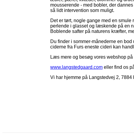
mousserende - med bobler, der dannes v
så lidt intervention som muligt.
Det er tørt, nogle gange med en smule 
perlende i glasset og læskende på en
Boblende safter på naturens kræfter, med
Du finder i sommer-månederne en bod ud
ciderne fra Furs eneste cideri kan handl
Læs mere og besøg vores webshop på
www.langstedgaard.com
eller find os p
Vi har hjemme på Langstedvej 2, 7884 