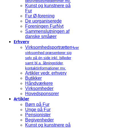
bestyrelsesmedlemmer mv.
Kunst og kunstnere på
Fur
Fur Ø-forening
De uorganiserede
Foreningen FurNyt
Sammenslutningen af
danske småøer
Erhverv
Virksomhedsportrætter
Hver
virksomhed præsenterer sig
selv på én side inkl. billeder
samt bl.a. åbningstider,
kontaktinformationer mv.
Artikler vedr. erhverv
Butikker
Håndværkere
Virksomheder
Hovedsponsorer
Artikler
Børn på Fur
Unge på Fur
Pensionister
Begivenheder
Kunst og kunstnere på