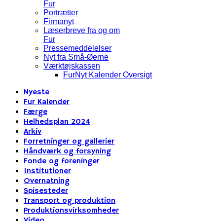
Fur
Portrætter
Firmanyt
Læserbreve fra og om
Fur
Pressemeddelelser
Nyt fra Små-Øerne
Værktøjskassen
FurNyt Kalender Oversigt
Nyeste
Fur Kalender
Færge
Helhedsplan 2024
Arkiv
Forretninger og gallerier
Håndværk og forsyning
Fonde og foreninger
Institutioner
Overnatning
Spisesteder
Transport og produktion
Produktionsvirksomheder
Video