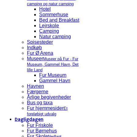
camping og natur camping
Hotel
Sommerhuse
Bed and Breakfast
Lejrskole
Camping
Natur camping
Spisesteder
Indkøb
Fur Ø Arena
Museer
Museer på Fur - Fur
Museum, Gammel Havn, Det
lille Land
Fur Museum
Gammel Havn
Havnen
Færgerne
Årlige begivenheder
Bus og taxa
Fur hjemmesider
Et
foreløbigt udvalg
Dagligdagen
Fur Friskole
Fur Børnehus
Fur Skole
Nedlagt