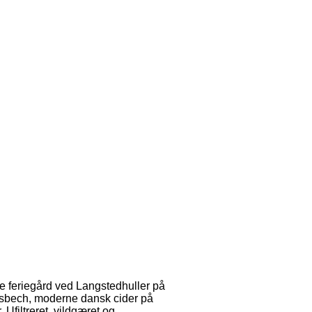
e feriegård ved Langstedhuller på
Wisbech, moderne dansk cider på
Ufiltreret, vildgæret og