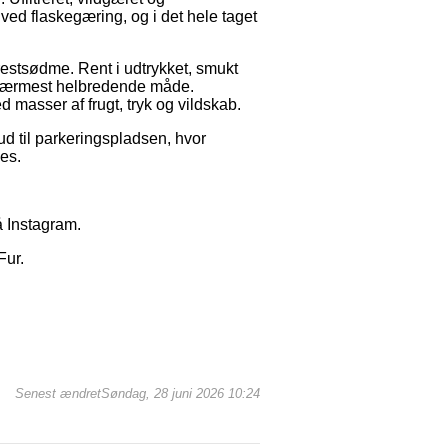
ed flaskegæring, og i det hele taget
restsødme. Rent i udtrykket, smukt
 nærmest helbredende måde.
 masser af frugt, tryk og vildskab.
 til parkeringspladsen, hvor
es.
å
Instagram.
Fur.
Senest ændretSøndag, 28 juni 2026 10:24