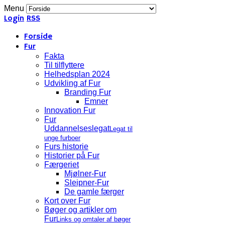
Menu
Login
RSS
Forside
Fur
Fakta
Til tilflyttere
Helhedsplan 2024
Udvikling af Fur
Branding Fur
Emner
Innovation Fur
Fur
Uddannelseslegat
Legat til
unge furboer
Furs historie
Historier på Fur
Færgeriet
Mjølner-Fur
Sleipner-Fur
De gamle færger
Kort over Fur
Bøger og artikler om
Fur
Links og omtaler af bøger