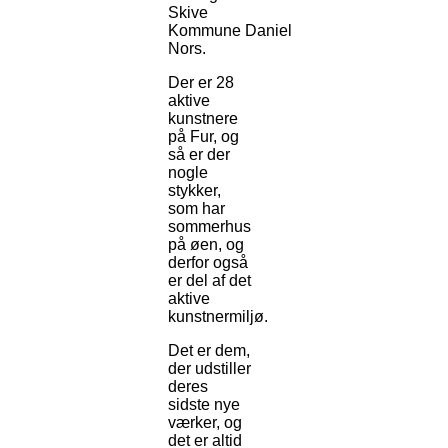
Skive
Kommune Daniel
Nors.
Der er 28
aktive
kunstnere
på Fur, og
så er der
nogle
stykker,
som har
sommerhus
på øen, og
derfor også
er del af det
aktive
kunstnermiljø.
Det er dem,
der udstiller
deres
sidste nye
værker, og
det er altid