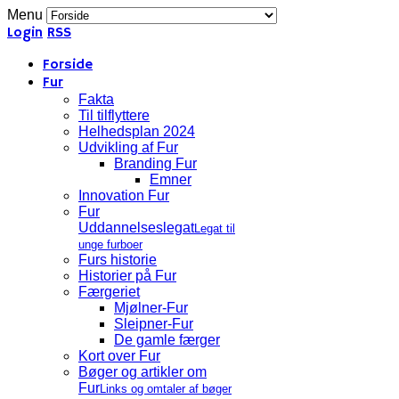
Menu
Login
RSS
Forside
Fur
Fakta
Til tilflyttere
Helhedsplan 2024
Udvikling af Fur
Branding Fur
Emner
Innovation Fur
Fur
Uddannelseslegat
Legat til
unge furboer
Furs historie
Historier på Fur
Færgeriet
Mjølner-Fur
Sleipner-Fur
De gamle færger
Kort over Fur
Bøger og artikler om
Fur
Links og omtaler af bøger