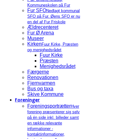
Kommuneskolen på Fur
Fur SFO
Nedlagt kommunal
SFO på Fur. Øens SFO er nu
en del af Fur Friskole
Ældrecenteret
Fur Ø Arena
Museer
Kirken
Fuur Kirke, Præsten
og menighedsrådet
Fuur Kirke
Præsten
Menighedsrådet
Færgerne
Renovationen
Fjernvarmen
Bus og taxa
Skive Kommune
Foreninger
Foreningsportrætter
Hver
forening præsenterer sig selv
på én side inkl. billeder samt
en række relevante
informationer -
kontaktinformationer,