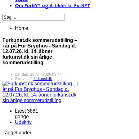
Om FurNYT og Artikler til FurNYT
Home
Furkunst.dk sommerudstilling –
i år på Fur Bryghus - Søndag d.
12.07.26. kl. 14. åbner
furkunst.dk sin årlige
sommerudstilling
Søndag, 28 juni 2026 09:44
Skrevet af
furkunst.dk
Læst 3681
gange
Udskriv
Tagget under