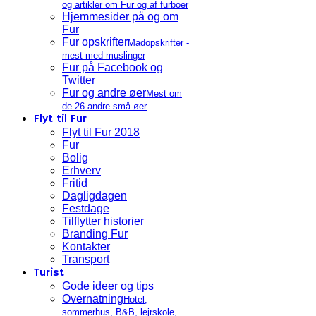
og artikler om Fur og af furboer
Hjemmesider på og om
Fur
Fur opskrifter
Madopskrifter -
mest med muslinger
Fur på Facebook og
Twitter
Fur og andre øer
Mest om
de 26 andre små-øer
Flyt til Fur
Flyt til Fur 2018
Fur
Bolig
Erhverv
Fritid
Dagligdagen
Festdage
Tilflytter historier
Branding Fur
Kontakter
Transport
Turist
Gode ideer og tips
Overnatning
Hotel,
sommerhus, B&B, lejrskole,