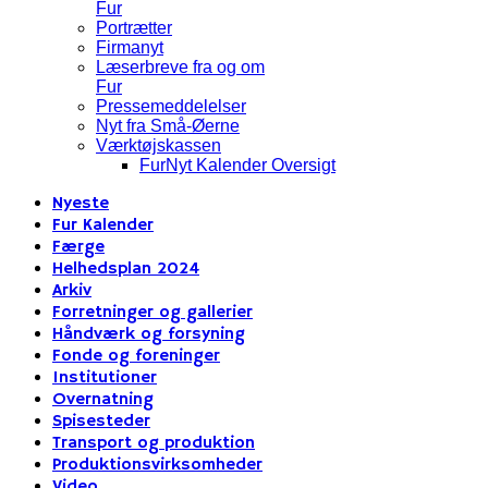
Fur
Portrætter
Firmanyt
Læserbreve fra og om
Fur
Pressemeddelelser
Nyt fra Små-Øerne
Værktøjskassen
FurNyt Kalender Oversigt
Nyeste
Fur Kalender
Færge
Helhedsplan 2024
Arkiv
Forretninger og gallerier
Håndværk og forsyning
Fonde og foreninger
Institutioner
Overnatning
Spisesteder
Transport og produktion
Produktionsvirksomheder
Video