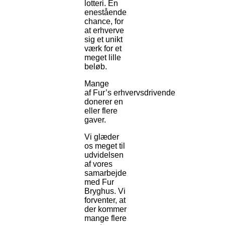
lotteri. En
enestående
chance, for
at erhverve
sig et unikt
værk for et
meget lille
beløb.
Mange
af Fur’s erhvervsdrivende
donerer en
eller flere
gaver.
Vi glæder
os meget til
udvidelsen
af vores
samarbejde
med Fur
Bryghus. Vi
forventer, at
der kommer
mange flere