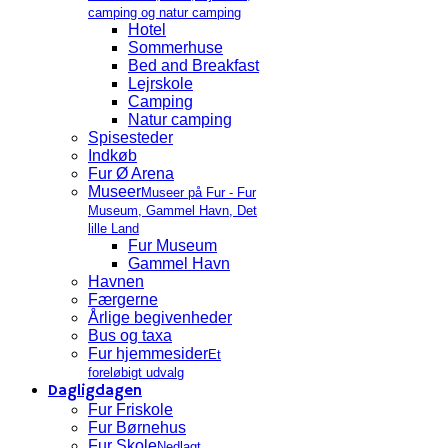
camping og natur camping
Hotel
Sommerhuse
Bed and Breakfast
Lejrskole
Camping
Natur camping
Spisesteder
Indkøb
Fur Ø Arena
Museer
Museer på Fur - Fur
Museum, Gammel Havn, Det
lille Land
Fur Museum
Gammel Havn
Havnen
Færgerne
Årlige begivenheder
Bus og taxa
Fur hjemmesider
Et
foreløbigt udvalg
Dagligdagen
Fur Friskole
Fur Børnehus
Fur Skole
Nedlagt