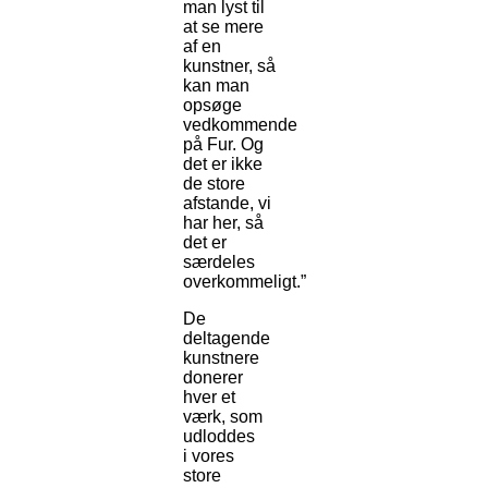
man lyst til
at se mere
af en
kunstner, så
kan man
opsøge
vedkommende
på Fur. Og
det er ikke
de store
afstande, vi
har her, så
det er
særdeles
overkommeligt.”
De
deltagende
kunstnere
donerer
hver et
værk, som
udloddes
i vores
store