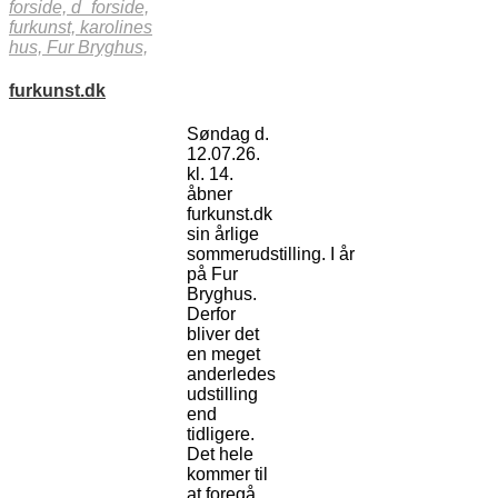
forside,
d_forside,
furkunst,
karolines
hus,
Fur Bryghus,
furkunst.dk
Søndag d.
12.07.26.
kl. 14.
åbner
furkunst.dk
sin årlige
sommerudstilling. I år
på Fur
Bryghus.
Derfor
bliver det
en meget
anderledes
udstilling
end
tidligere.
Det hele
kommer til
at foregå