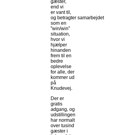
gæster,
end vi
er vant til,
og betragter samarbejdet
som en
”win/win”
situation,
hvor vi
hjælper
hinanden
frem til en
bedre
oplevelse
for alle, der
kommer ud
på
Knudevej.
Der er
gratis
adgang, og
udstillingen
har normalt
over tusind
gæster i