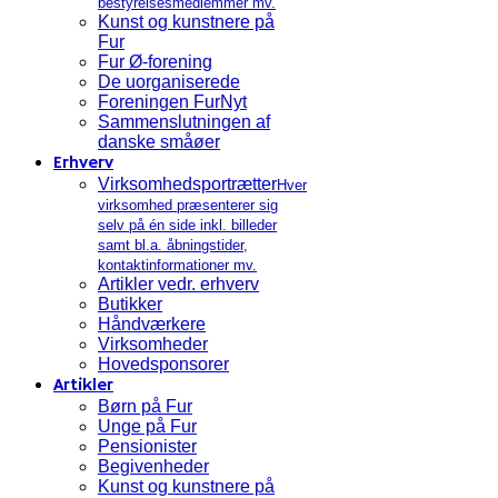
bestyrelsesmedlemmer mv.
Kunst og kunstnere på
Fur
Fur Ø-forening
De uorganiserede
Foreningen FurNyt
Sammenslutningen af
danske småøer
Erhverv
Virksomhedsportrætter
Hver
virksomhed præsenterer sig
selv på én side inkl. billeder
samt bl.a. åbningstider,
kontaktinformationer mv.
Artikler vedr. erhverv
Butikker
Håndværkere
Virksomheder
Hovedsponsorer
Artikler
Børn på Fur
Unge på Fur
Pensionister
Begivenheder
Kunst og kunstnere på