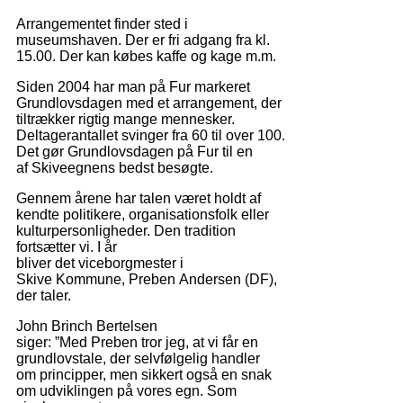
Arrangementet finder sted i
museumshaven. Der er fri adgang fra kl.
15.00. Der kan købes kaffe og kage m.m.
Siden 2004 har man på Fur markeret
Grundlovsdagen med et arrangement, der
tiltrækker rigtig mange mennesker.
Deltagerantallet svinger fra 60 til over 100.
Det gør Grundlovsdagen på Fur til en
af Skiveegnens bedst besøgte.
Gennem årene har talen været holdt af
kendte politikere, organisationsfolk eller
kulturpersonligheder. Den tradition
fortsætter vi. I år
bliver det viceborgmester i
Skive Kommune, Preben Andersen (DF),
der taler.
John Brinch Bertelsen
siger: ”Med Preben tror jeg, at vi får en
grundlovstale, der selvfølgelig handler
om principper, men sikkert også en snak
om udviklingen på vores egn. Som