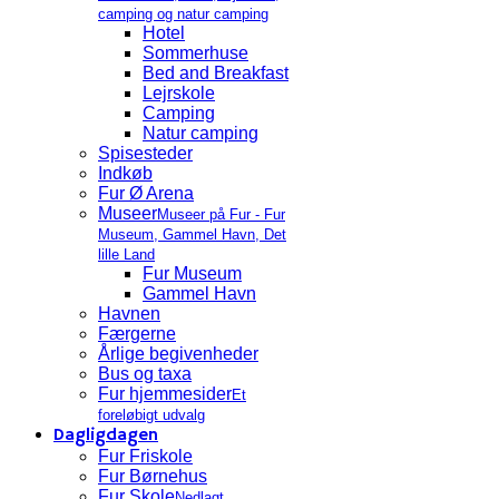
camping og natur camping
Hotel
Sommerhuse
Bed and Breakfast
Lejrskole
Camping
Natur camping
Spisesteder
Indkøb
Fur Ø Arena
Museer
Museer på Fur - Fur
Museum, Gammel Havn, Det
lille Land
Fur Museum
Gammel Havn
Havnen
Færgerne
Årlige begivenheder
Bus og taxa
Fur hjemmesider
Et
foreløbigt udvalg
Dagligdagen
Fur Friskole
Fur Børnehus
Fur Skole
Nedlagt