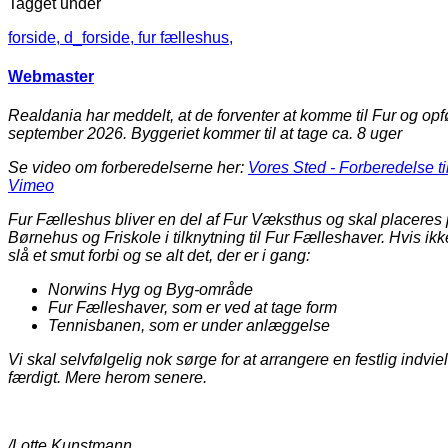
Tagget under
forside,
d_forside,
fur fælleshus,
Webmaster
Realdania har meddelt, at de forventer at komme til Fur og op
september 2026. Byggeriet kommer til at tage ca. 8 uger
Se video om forberedelserne her:
Vores Sted - Forberedelse ti
Vimeo
Fur Fælleshus bliver en del af Fur Væksthus og skal placeres
Børnehus og Friskole i tilknytning til Fur Fælleshaver. Hvis ikk
slå et smut forbi og se alt det, der er i gang:
Norwins Hyg og Byg-område
Fur Fælleshaver, som er ved at tage form
Tennisbanen, som er under anlæggelse
Vi skal selvfølgelig nok sørge for at arrangere en festlig indvie
færdigt. Mere herom senere.
/Lotte Kunstmann