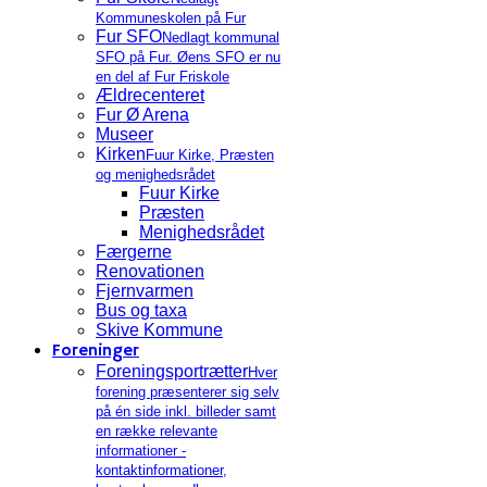
Kommuneskolen på Fur
Fur SFO
Nedlagt kommunal
SFO på Fur. Øens SFO er nu
en del af Fur Friskole
Ældrecenteret
Fur Ø Arena
Museer
Kirken
Fuur Kirke, Præsten
og menighedsrådet
Fuur Kirke
Præsten
Menighedsrådet
Færgerne
Renovationen
Fjernvarmen
Bus og taxa
Skive Kommune
Foreninger
Foreningsportrætter
Hver
forening præsenterer sig selv
på én side inkl. billeder samt
en række relevante
informationer -
kontaktinformationer,