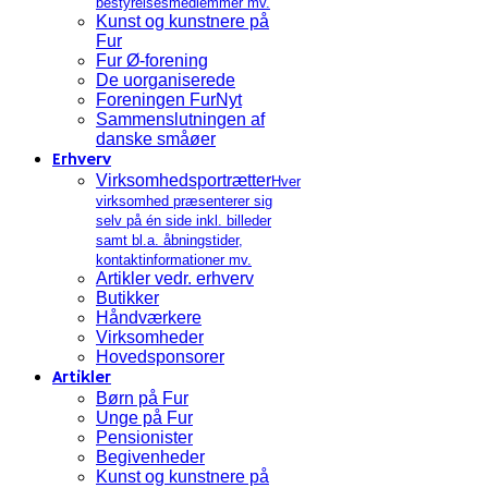
bestyrelsesmedlemmer mv.
Kunst og kunstnere på
Fur
Fur Ø-forening
De uorganiserede
Foreningen FurNyt
Sammenslutningen af
danske småøer
Erhverv
Virksomhedsportrætter
Hver
virksomhed præsenterer sig
selv på én side inkl. billeder
samt bl.a. åbningstider,
kontaktinformationer mv.
Artikler vedr. erhverv
Butikker
Håndværkere
Virksomheder
Hovedsponsorer
Artikler
Børn på Fur
Unge på Fur
Pensionister
Begivenheder
Kunst og kunstnere på