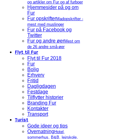
og artikler om Fur og af furboer
Hjemmesider på og om
Fur
Fur opskrifter
Madopskrifter -
mest med muslinger
Fur på Facebook og
Twitter
Fur og andre øer
Mest om
de 26 andre små-øer
Flyt til Fur
Flyt til Fur 2018
Fur
Bolig
Erhverv
Fritid
Dagligdagen
Festdage
Tilflytter historier
Branding Fur
Kontakter
Transport
Turist
Gode ideer og tips
Overnatning
Hotel,
sommerhus, B&B, lejrskole,