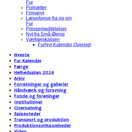
Fur
Portrætter
Firmanyt
Læserbreve fra og om
Fur
Pressemeddelelser
Nyt fra Små-Øerne
Værktøjskassen
FurNyt Kalender Oversigt
Nyeste
Fur Kalender
Færge
Helhedsplan 2024
Arkiv
Forretninger og gallerier
Håndværk og forsyning
Fonde og foreninger
Institutioner
Overnatning
Spisesteder
Transport og produktion
Produktionsvirksomheder
Video