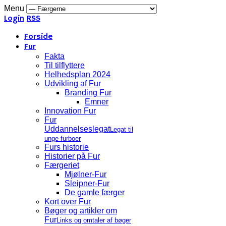
Menu
Login
RSS
Forside
Fur
Fakta
Til tilflyttere
Helhedsplan 2024
Udvikling af Fur
Branding Fur
Emner
Innovation Fur
Fur
Uddannelseslegat
Legat til
unge furboer
Furs historie
Historier på Fur
Færgeriet
Mjølner-Fur
Sleipner-Fur
De gamle færger
Kort over Fur
Bøger og artikler om
Fur
Links og omtaler af bøger