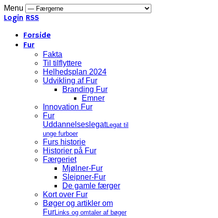
Menu
Login
RSS
Forside
Fur
Fakta
Til tilflyttere
Helhedsplan 2024
Udvikling af Fur
Branding Fur
Emner
Innovation Fur
Fur
Uddannelseslegat
Legat til
unge furboer
Furs historie
Historier på Fur
Færgeriet
Mjølner-Fur
Sleipner-Fur
De gamle færger
Kort over Fur
Bøger og artikler om
Fur
Links og omtaler af bøger