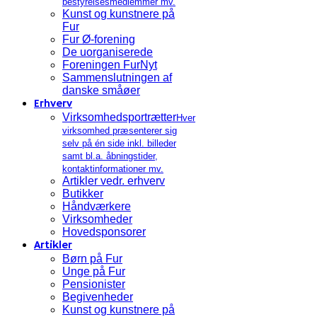
bestyrelsesmedlemmer mv.
Kunst og kunstnere på
Fur
Fur Ø-forening
De uorganiserede
Foreningen FurNyt
Sammenslutningen af
danske småøer
Erhverv
Virksomhedsportrætter
Hver
virksomhed præsenterer sig
selv på én side inkl. billeder
samt bl.a. åbningstider,
kontaktinformationer mv.
Artikler vedr. erhverv
Butikker
Håndværkere
Virksomheder
Hovedsponsorer
Artikler
Børn på Fur
Unge på Fur
Pensionister
Begivenheder
Kunst og kunstnere på