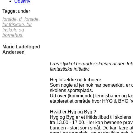
Udskriv
Tagget under
forside,
d_forside,
fur friskole,
fur
friskole og
bornehus,
Marie Ladefoged
Andersen
Læs stykket herunder skrevet af den loka
fantastiske initiativ.
Hej forældre og furboere,
Som nogle af jer nok har bemærket, er d
skolens sportsplads.
Ud over (kommende) tennisbaner og fæl
etableret et område hvor HYG & BYG fr
Hvad er Hyg og Byg ?
Hyg og Byg er et fritidstilbud til skolen
fra 13.00 - 17.00. Her kan børnene prøv
bunden - stort som småt. De kan lære at 