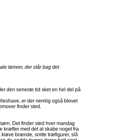
le tømrer, der står bag det
er den seneste tid sket en hel del på
leshave, er der nemlig også blevet
emover finder sted.
s børn. Det finder sted hver mandag
e kræfter med det at skabe noget fra
kløve brænde, snitte træfigurer, slå