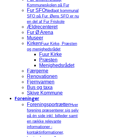
Kommuneskolen på Fur
Fur SFO
Nedlagt kommunal
SFO på Fur. Øens SFO er nu
en del af Fur Friskole
Ældrecenteret
Fur Ø Arena
Museer
Kirken
Fuur Kirke, Præsten
og menighedsrådet
Fuur Kirke
Præsten
Menighedsrådet
Færgerne
Renovationen
Fjernvarmen
Bus og taxa
Skive Kommune
Foreninger
Foreningsportrætter
Hver
forening præsenterer sig selv
på én side inkl. billeder samt
en række relevante
informationer -
kontaktinformationer,