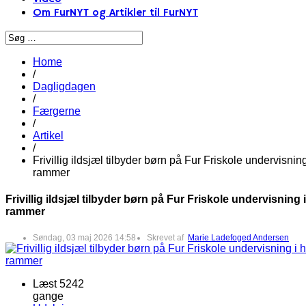
Om FurNYT og Artikler til FurNYT
Home
/
Dagligdagen
/
Færgerne
/
Artikel
/
Frivillig ildsjæl tilbyder børn på Fur Friskole undervisnin
rammer
Frivillig ildsjæl tilbyder børn på Fur Friskole undervisning
rammer
Søndag, 03 maj 2026 14:58
Skrevet af
Marie Ladefoged Andersen
Læst 5242
gange