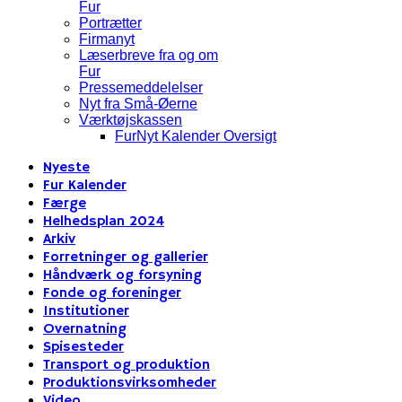
Fur
Portrætter
Firmanyt
Læserbreve fra og om
Fur
Pressemeddelelser
Nyt fra Små-Øerne
Værktøjskassen
FurNyt Kalender Oversigt
Nyeste
Fur Kalender
Færge
Helhedsplan 2024
Arkiv
Forretninger og gallerier
Håndværk og forsyning
Fonde og foreninger
Institutioner
Overnatning
Spisesteder
Transport og produktion
Produktionsvirksomheder
Video