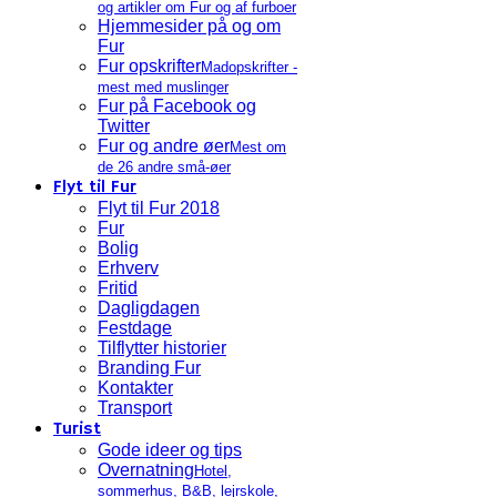
og artikler om Fur og af furboer
Hjemmesider på og om
Fur
Fur opskrifter
Madopskrifter -
mest med muslinger
Fur på Facebook og
Twitter
Fur og andre øer
Mest om
de 26 andre små-øer
Flyt til Fur
Flyt til Fur 2018
Fur
Bolig
Erhverv
Fritid
Dagligdagen
Festdage
Tilflytter historier
Branding Fur
Kontakter
Transport
Turist
Gode ideer og tips
Overnatning
Hotel,
sommerhus, B&B, lejrskole,