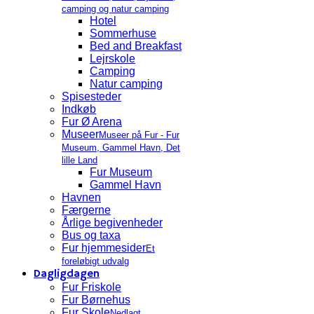
camping og natur camping
Hotel
Sommerhuse
Bed and Breakfast
Lejrskole
Camping
Natur camping
Spisesteder
Indkøb
Fur Ø Arena
Museer
Museer på Fur - Fur
Museum, Gammel Havn, Det
lille Land
Fur Museum
Gammel Havn
Havnen
Færgerne
Årlige begivenheder
Bus og taxa
Fur hjemmesider
Et
foreløbigt udvalg
Dagligdagen
Fur Friskole
Fur Børnehus
Fur Skole
Nedlagt